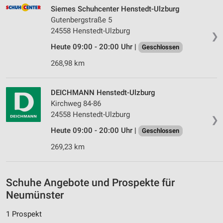
Inhalten
Siemes Schuhcenter Henstedt-Ulzburg
Gutenbergstraße 5
IAB-Besonderheiten:
24558 Henstedt-Ulzburg
❯
Verwendung genauer Standortdaten
Heute 09:00 - 20:00 Uhr |
Geschlossen
Geräte anhand von aktiv angeforderten
268,98 km
Informationen identifizieren
Nicht-IAB-Verarbeitungszwecke:
DEICHMANN Henstedt-Ulzburg
Notwendig
Kirchweg 84-86
24558 Henstedt-Ulzburg
Performance
❯
Heute 09:00 - 20:00 Uhr |
Geschlossen
Funktional
269,23 km
Werbung
Schuhe Angebote und Prospekte für
Neumünster
1 Prospekt