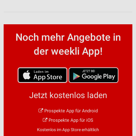
Noch mehr Angebote in
der weekli App!
Jetzt kostenlos laden
Prospekte App für Android
Prospekte App für iOS
Kostenlos im App Store erhältlich