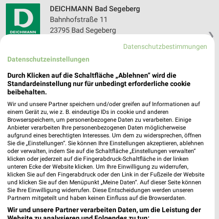
DEICHMANN Bad Segeberg
Bahnhofstraße 11
23795 Bad Segeberg
❯
Heute 09:00 - 19:00 Uhr |
Datenschutzbestimmungen
Geschlossen
Datenschutzeinstellungen
259,09 km
Durch Klicken auf die Schaltfläche „Ablehnen“ wird die
Standardeinstellung nur für unbedingt erforderliche cookie
RENO Kiel
beibehalten.
Winterbeker Weg 44
Wir und unsere Partner speichern und/oder greifen auf Informationen auf
24114 Kiel
einem Gerät zu, wie z. B. eindeutige IDs in cookie und anderen
❯
Browserspeichern, um personenbezogene Daten zu verarbeiten. Einige
Heute 09:00 - 20:00 Uhr |
Anbieter verarbeiten Ihre personenbezogenen Daten möglicherweise
Geschlossen
aufgrund eines berechtigten Interesses. Um dem zu widersprechen, öffnen
Sie die „Einstellungen“. Sie können Ihre Einstellungen akzeptieren, ablehnen
295,38 km • Angebote: 1 Prospekt
oder verwalten, indem Sie auf die Schaltfläche „Einstellungen verwalten“
klicken oder jederzeit auf die Fingerabdruck-Schaltfläche in der linken
unteren Ecke der Website klicken. Um Ihre Einwilligung zu widerrufen,
Forck Schuhkonzept Kiel
klicken Sie auf den Fingerabdruck oder den Link in der Fußzeile der Website
und klicken Sie auf den Menüpunkt „Meine Daten“. Auf dieser Seite können
Mühlendamm 1
Sie Ihre Einwilligung widerrufen. Diese Entscheidungen werden unseren
24113 Kiel
Partnern mitgeteilt und haben keinen Einfluss auf die Browserdaten.
❯
Wir und unsere Partner verarbeiten Daten, um die Leistung der
Heute 09:00 - 20:00 Uhr |
Geschlossen
Website zu analysieren und Folgendes zu tun: