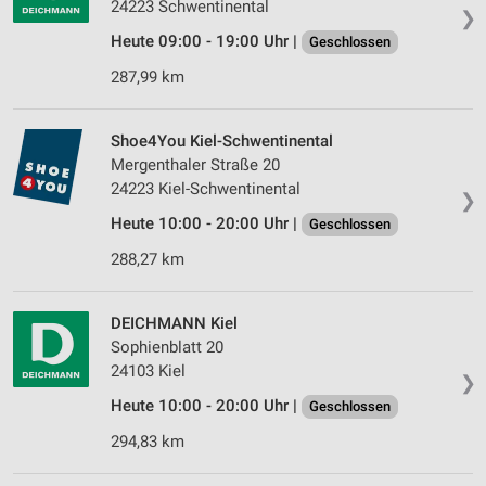
24223 Schwentinental
Erstellung von Profilen für personalisierte
❯
Werbung
Heute 09:00 - 19:00 Uhr |
Geschlossen
Verwendung von Profilen zur Auswahl
287,99 km
personalisierter Werbung
Erstellung von Profilen zur Personalisierung
Shoe4You Kiel-Schwentinental
von Inhalten
Mergenthaler Straße 20
24223 Kiel-Schwentinental
❯
Verwendung von Profilen zur Auswahl
personalisierter Inhalte
Heute 10:00 - 20:00 Uhr |
Geschlossen
288,27 km
Messung der Werbeleistung
Messung der Performance von Inhalten
DEICHMANN Kiel
Sophienblatt 20
Analyse von Zielgruppen durch Statistiken oder
24103 Kiel
Kombinationen von Daten aus verschiedenen
❯
Quellen
Heute 10:00 - 20:00 Uhr |
Geschlossen
Entwicklung und Verbesserung der Angebote
294,83 km
Verwendung reduzierter Daten zur Auswahl von