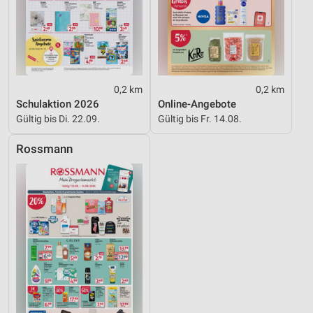
auf einem Endgerät
Verwendung reduzierter Daten zur Auswahl von
Werbeanzeigen
Erstellung von Profilen für personalisierte
Werbung
0,2 km
0,2 km
Schulaktion 2026
Online-Angebote
Verwendung von Profilen zur Auswahl
Gültig bis Di. 22.09.
Gültig bis Fr. 14.08.
personalisierter Werbung
Rossmann
Erstellung von Profilen zur Personalisierung
von Inhalten
Verwendung von Profilen zur Auswahl
personalisierter Inhalte
Messung der Werbeleistung
Messung der Performance von Inhalten
Analyse von Zielgruppen durch Statistiken oder
Kombinationen von Daten aus verschiedenen