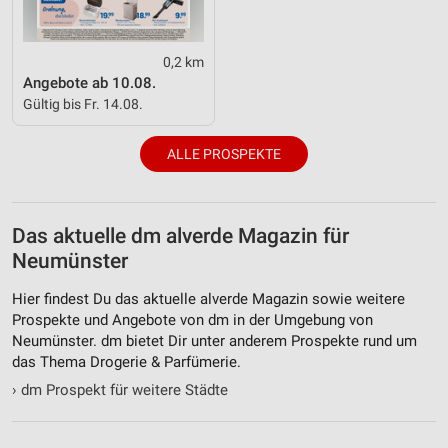
Quellen
Entwicklung und Verbesserung der Angebote
0,2 km
Angebote ab 10.08.
Verwendung reduzierter Daten zur Auswahl von
Gültig bis Fr. 14.08.
Inhalten
IAB-Besonderheiten:
ALLE PROSPEKTE
Verwendung genauer Standortdaten
Geräte anhand von aktiv angeforderten
Informationen identifizieren
Das aktuelle dm alverde Magazin für
Neumünster
Nicht-IAB-Verarbeitungszwecke:
Notwendig
Hier findest Du das aktuelle alverde Magazin sowie weitere
Prospekte und Angebote von dm in der Umgebung von
Performance
Neumünster. dm bietet Dir unter anderem Prospekte rund um
das Thema Drogerie & Parfümerie.
Funktional
›
dm Prospekt für weitere Städte
Werbung