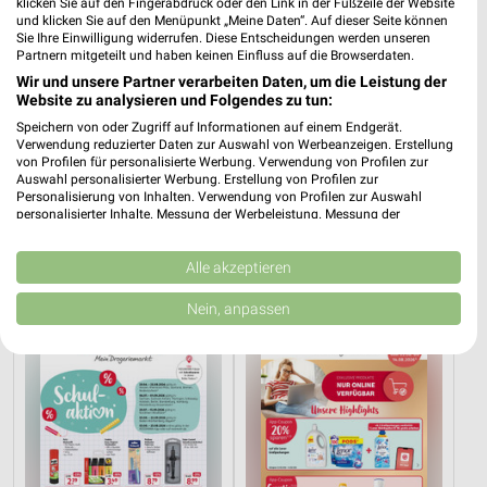
klicken Sie auf den Fingerabdruck oder den Link in der Fußzeile der Website
und klicken Sie auf den Menüpunkt „Meine Daten“. Auf dieser Seite können
dm
Sie Ihre Einwilligung widerrufen. Diese Entscheidungen werden unseren
Partnern mitgeteilt und haben keinen Einfluss auf die Browserdaten.
Kurt-Schumacher-Platz 4
❯
Wir und unsere Partner verarbeiten Daten, um die Leistung der
24109 Kiel
Website zu analysieren und Folgendes zu tun:
299,15 km
Speichern von oder Zugriff auf Informationen auf einem Endgerät.
Verwendung reduzierter Daten zur Auswahl von Werbeanzeigen. Erstellung
von Profilen für personalisierte Werbung. Verwendung von Profilen zur
Auswahl personalisierter Werbung. Erstellung von Profilen zur
Drogerie & Parfümerie Angebote für
Personalisierung von Inhalten. Verwendung von Profilen zur Auswahl
Neumünster und Umgebung
personalisierter Inhalte. Messung der Werbeleistung. Messung der
Performance von Inhalten. Analyse von Zielgruppen durch Statistiken oder
Kombinationen von Daten aus verschiedenen Quellen. Entwicklung und
3 Prospekte
Verbesserung der Angebote. Verwendung reduzierter Daten zur Auswahl
Alle akzeptieren
von Inhalten.
Daten können außerhalb der Europäischen Union weitergegeben und in die
Rossmann
Rossmann
Nein, anpassen
USA gesendet werden.
Ihre Einwilligung und die cookie Richtlinie gelten ausschließlich für diese
Website/App.
Partnerliste anzeigen (1 IAB-Anbieter)
Wir nutzen Ihre Daten für folgende Zwecke:
IAB-Verarbeitungszwecke:
Speichern von oder Zugriff auf Informationen