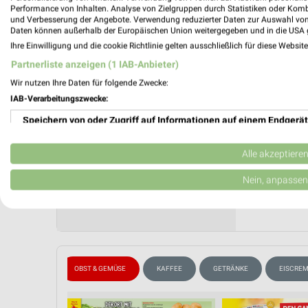
Mo. de
Performance von Inhalten. Analyse von Zielgruppen durch Statistiken oder Kom
und Verbesserung der Angebote. Verwendung reduzierter Daten zur Auswahl von
Gültig von
Daten können außerhalb der Europäischen Union weitergegeben und in die USA 
Ihre Einwilligung und die cookie Richtlinie gelten ausschließlich für diese Websit
📅
Kalende
Partnerliste anzeigen (1 IAB-Anbieter)
Wir nutzen Ihre Daten für folgende Zwecke:
PROSP
❯
IAB-Verarbeitungszwecke:
Speichern von oder Zugriff auf Informationen auf einem Endgerät
Verwendung reduzierter Daten zur Auswahl von Werbeanzeigen
Alle akzeptiere
Erstellung von Profilen für personalisierte Werbung
Nein, anpassen
Verwendung von Profilen zur Auswahl personalisierter Werbung
Erstellung von Profilen zur Personalisierung von Inhalten
Verwendung von Profilen zur Auswahl personalisierter Inhalte
ISCH & WURST
OBST & GEMÜSE
KAFFEE
GETRÄNKE
EISCRE
Messung der Werbeleistung