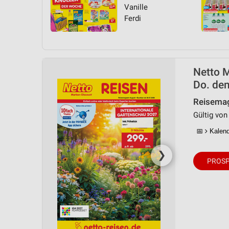
Vanille
Ferdi
Netto M
Do. den
Reisemag
Gültig von 
📅
Kalende
❯
PROSP