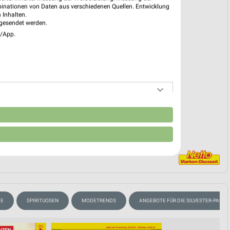
n 03.08.
binationen von Daten aus verschiedenen Quellen. Entwicklung
 Inhalten.
 03. Aug. bis 08. Aug.
gesendet werden.
e/App.
reintrag erstellen
EKT BLÄTTERN
n
ME
SPIRITUOSEN
MODETRENDS
ANGEBOTE FÜR DIE SILVESTER-PARTY