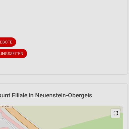
GEBOTE
NUNGSZEITEN
unt Filiale in Neuenstein-Obergeis
⛶