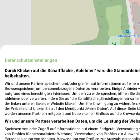
Datenschutzeinstellungen
Durch Klicken auf die Schaltfläche „Ablehnen“ wird die Standardeins
beibehalten.
ÖPNV ANZEIGEN
LADESÄULEN ANZEIGE
Wir und unsere Partner speichern und/oder greifen auf Informationen auf einem G
Browserspeichern, um personenbezogene Daten zu verarbeiten. Einige Anbieter 
aufgrund eines berechtigten Interesses. Um dem zu widersprechen, öffnen Sie die 
ablehnen oder verwalten, indem Sie auf die Schaltfläche „Einstellungen verwalten“
Aktuelle Angebote in dieser Filiale
der linken unteren Ecke der Website klicken. Um Ihre Einwilligung zu widerrufen, 
der Website und klicken Sie auf den Menüpunkt „Meine Daten“. Auf dieser Seite k
Anzahl Prospekte: 3
werden unseren Partnern mitgeteilt und haben keinen Einfluss auf die Browserda
Letztes Prospektupdate: vor 5 Tagen
Wir und unsere Partner verarbeiten Daten, um die Leistung der Webs
Speichern von oder Zugriff auf Informationen auf einem Endgerät. Verwendung 
Netto M
von Profilen für personalisierte Werbung. Verwendung von Profilen zur Auswahl p
Personalisierung von Inhalten. Verwendung von Profilen zur Auswahl personalis