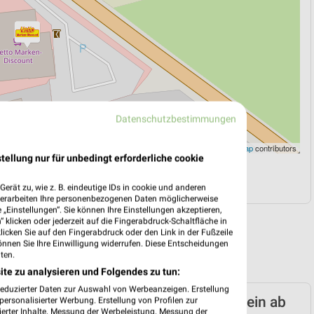
Datenschutzbestimmungen
Leaflet
|
©
OpenStreetMap
contributors
tellung nur für unbedingt erforderliche cookie
N
NAVIGATION MIT GOOGLE/IOS MAPS
erät zu, wie z. B. eindeutige IDs in cookie und anderen
verarbeiten Ihre personenbezogenen Daten möglicherweise
„Einstellungen“. Sie können Ihre Einstellungen akzeptieren,
 klicken oder jederzeit auf die Fingerabdruck-Schaltfläche in
klicken Sie auf den Fingerabdruck oder den Link in der Fußzeile
önnen Sie Ihre Einwilligung widerrufen. Diese Entscheidungen
ten.
ite zu analysieren und Folgendes zu tun:
reduzierter Daten zur Auswahl von Werbeanzeigen. Erstellung
arken-Discount Prospekt für Neuenstein ab
ersonalisierter Werbung. Erstellung von Profilen zur
ierter Inhalte. Messung der Werbeleistung. Messung der