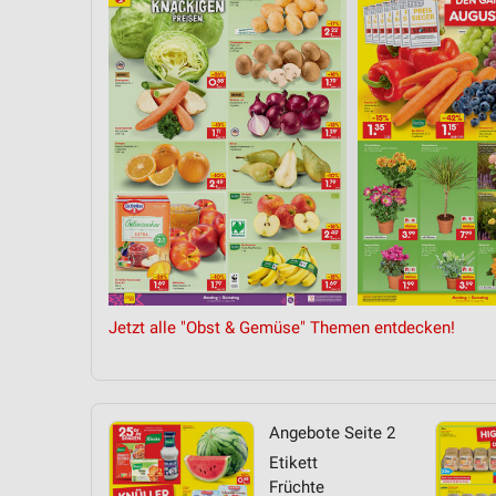
Messung der Performance von Inhalten
Analyse von Zielgruppen durch Statistiken oder Kombinationen 
Quellen
Entwicklung und Verbesserung der Angebote
Verwendung reduzierter Daten zur Auswahl von Inhalten
IAB-Besonderheiten:
Verwendung genauer Standortdaten
Geräte anhand von aktiv angeforderten Informationen identifizie
Nicht-IAB-Verarbeitungszwecke:
Jetzt alle "Obst & Gemüse" Themen entdecken!
Notwendig
Performance
Angebote Seite 2
Funktional
Etikett
Früchte
Werbung