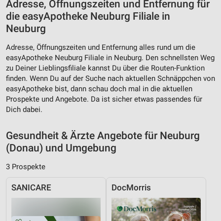
Adresse, Öffnungszeiten und Entfernung für
die easyApotheke Neuburg Filiale in
Analyse von Zielgruppen durch Statistiken oder
Kombinationen von Daten aus verschiedenen
Neuburg
Quellen
Adresse, Öffnungszeiten und Entfernung alles rund um die
Entwicklung und Verbesserung der Angebote
easyApotheke Neuburg Filiale in Neuburg. Den schnellsten Weg
zu Deiner Lieblingsfiliale kannst Du über die Routen-Funktion
Verwendung reduzierter Daten zur Auswahl von
finden. Wenn Du auf der Suche nach aktuellen Schnäppchen von
Inhalten
easyApotheke bist, dann schau doch mal in die aktuellen
Prospekte und Angebote. Da ist sicher etwas passendes für
IAB-Besonderheiten:
Dich dabei.
Verwendung genauer Standortdaten
Gesundheit & Ärzte Angebote für Neuburg
Geräte anhand von aktiv angeforderten
Informationen identifizieren
(Donau) und Umgebung
Nicht-IAB-Verarbeitungszwecke:
3 Prospekte
Notwendig
SANICARE
DocMorris
Performance
Funktional