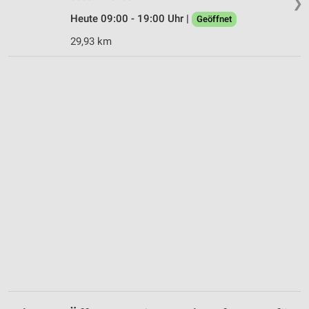
❯
IAB-Verarbeitungszwecke:
Heute 09:00 - 19:00 Uhr |
Geöffnet
Speichern von oder Zugriff auf Informationen
29,93 km
auf einem Endgerät
Verwendung reduzierter Daten zur Auswahl von
Werbeanzeigen
Erstellung von Profilen für personalisierte
Werbung
Verwendung von Profilen zur Auswahl
personalisierter Werbung
Erstellung von Profilen zur Personalisierung
von Inhalten
Verwendung von Profilen zur Auswahl
personalisierter Inhalte
Messung der Werbeleistung
Messung der Performance von Inhalten