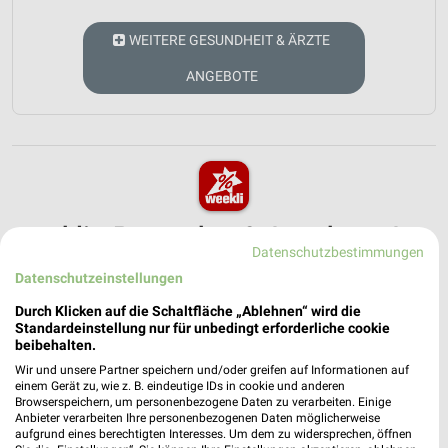
WEITERE GESUNDHEIT & ÄRZTE
ANGEBOTE
weekli - Prospekte & Angebote App
Datenschutzbestimmungen
Alle easyApotheke Angebote immer griffbereit – mit der
Datenschutzeinstellungen
kostenlosen weekli App für iOS & Android.
Durch Klicken auf die Schaltfläche „Ablehnen“ wird die
Standardeinstellung nur für unbedingt erforderliche cookie
✔
Standortgenaue Angebote
beibehalten.
✔
Folge deinem Lieblingshändler
Wir und unsere Partner speichern und/oder greifen auf Informationen auf
✔
Push-Benachrichtigungen bei neuen Prospekten
einem Gerät zu, wie z. B. eindeutige IDs in cookie und anderen
✔
Einkaufsliste - Einkauf stressfrei planen
Browserspeichern, um personenbezogene Daten zu verarbeiten. Einige
Anbieter verarbeiten Ihre personenbezogenen Daten möglicherweise
aufgrund eines berechtigten Interesses. Um dem zu widersprechen, öffnen
JETZT LADEN UND SPAREN!