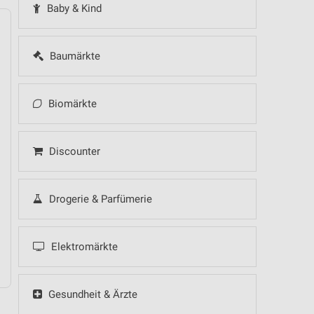
Baby & Kind
Baumärkte
14
Fr
15
Sa
16
So
17
Mo
18
Di
19
Mi
Biomärkte
Discounter
Drogerie & Parfümerie
Elektromärkte
Gesundheit & Ärzte