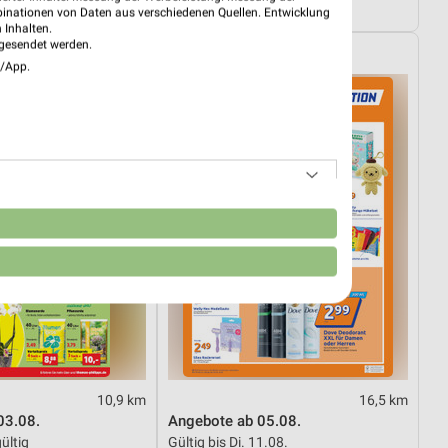
12.08.
Noch morgen gültig
binationen von Daten aus verschiedenen Quellen. Entwicklung
 Inhalten.
gesendet werden.
ipps
Action
e/App.
n
10,9 km
16,5 km
03.08.
Angebote ab 05.08.
ültig
Gültig bis Di. 11.08.