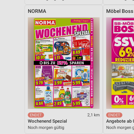
Messung der Performance von Inhalten
NORMA
Möbel Boss
Analyse von Zielgruppen durch Statistiken oder Kombinationen 
Quellen
Entwicklung und Verbesserung der Angebote
Verwendung reduzierter Daten zur Auswahl von Inhalten
IAB-Besonderheiten:
Verwendung genauer Standortdaten
Geräte anhand von aktiv angeforderten Informationen identifizie
Nicht-IAB-Verarbeitungszwecke:
Notwendig
Performance
2,1 km
Wochenend Spezial
Angebote ab 
Funktional
Noch morgen gültig
Noch morgen g
Werbung