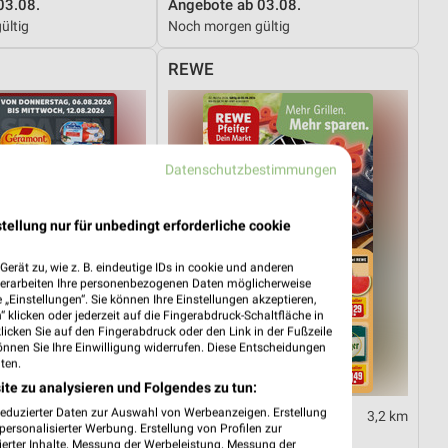
03.08.
Angebote ab 03.08.
ültig
Noch morgen gültig
REWE
Datenschutzbestimmungen
tellung nur für unbedingt erforderliche cookie
erät zu, wie z. B. eindeutige IDs in cookie und anderen
verarbeiten Ihre personenbezogenen Daten möglicherweise
„Einstellungen“. Sie können Ihre Einstellungen akzeptieren,
 klicken oder jederzeit auf die Fingerabdruck-Schaltfläche in
klicken Sie auf den Fingerabdruck oder den Link in der Fußzeile
önnen Sie Ihre Einwilligung widerrufen. Diese Entscheidungen
ten.
ite zu analysieren und Folgendes zu tun:
reduzierter Daten zur Auswahl von Werbeanzeigen. Erstellung
4,6 km
3,2 km
ersonalisierter Werbung. Erstellung von Profilen zur
06.08.
Angebote ab 03.08.
ierter Inhalte. Messung der Werbeleistung. Messung der