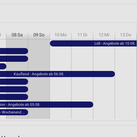
r
08
Sa
09
So
10
Mo
11
Di
12
Mi
13
Do
Lidl - Angebote ab 10.08.
Kaufland - Angebote ab 06.08.
ion - Angebote ab 05.08.
NORMA - Wochenend Spezial