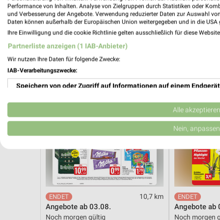
Noch heute gültig
Gültig bis Mi. 
Performance von Inhalten. Analyse von Zielgruppen durch Statistiken oder Kom
und Verbesserung der Angebote. Verwendung reduzierter Daten zur Auswahl von
Daten können außerhalb der Europäischen Union weitergegeben und in die USA 
EDEKA
Thomas Phil
Ihre Einwilligung und die cookie Richtlinie gelten ausschließlich für diese Websit
Partnerliste anzeigen (1 IAB-Anbieter)
Wir nutzen Ihre Daten für folgende Zwecke:
IAB-Verarbeitungszwecke:
Speichern von oder Zugriff auf Informationen auf einem Endgerät
Verwendung reduzierter Daten zur Auswahl von Werbeanzeigen
Alle akzeptiere
Erstellung von Profilen für personalisierte Werbung
Nein, anpassen
Verwendung von Profilen zur Auswahl personalisierter Werbung
Erstellung von Profilen zur Personalisierung von Inhalten
Verwendung von Profilen zur Auswahl personalisierter Inhalte
10,7 km
Angebote ab 03.08.
Angebote ab 
Messung der Werbeleistung
Noch morgen gültig
Noch morgen g