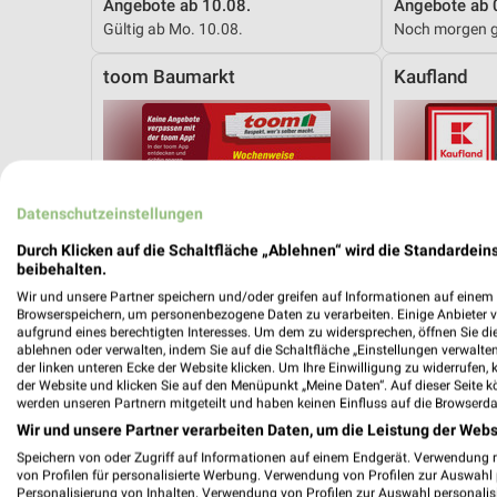
Angebote ab 10.08.
Angebote ab 
Gültig ab Mo. 10.08.
Noch morgen g
toom Baumarkt
Kaufland
Datenschutzeinstellungen
Durch Klicken auf die Schaltfläche „Ablehnen“ wird die Standardeins
beibehalten.
Wir und unsere Partner speichern und/oder greifen auf Informationen auf einem G
Browserspeichern, um personenbezogene Daten zu verarbeiten. Einige Anbieter 
aufgrund eines berechtigten Interesses. Um dem zu widersprechen, öffnen Sie die 
ablehnen oder verwalten, indem Sie auf die Schaltfläche „Einstellungen verwalten“
der linken unteren Ecke der Website klicken. Um Ihre Einwilligung zu widerrufen, 
der Website und klicken Sie auf den Menüpunkt „Meine Daten“. Auf dieser Seite k
werden unseren Partnern mitgeteilt und haben keinen Einfluss auf die Browserda
Wir und unsere Partner verarbeiten Daten, um die Leistung der Webs
Speichern von oder Zugriff auf Informationen auf einem Endgerät. Verwendung 
13,9 km
von Profilen für personalisierte Werbung. Verwendung von Profilen zur Auswahl p
Angebote ab 01.08.
Angebote ab 
Personalisierung von Inhalten. Verwendung von Profilen zur Auswahl personalis