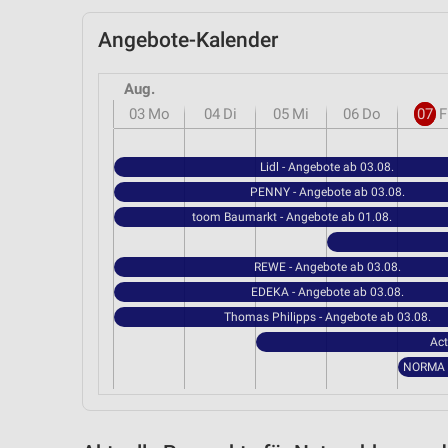
Angebote-Kalender
Aug.
03
Mo
04
Di
05
Mi
06
Do
07
F
Lidl - Angebote ab 03.08.
PENNY - Angebote ab 03.08.
toom Baumarkt - Angebote ab 01.08.
REWE - Angebote ab 03.08.
EDEKA - Angebote ab 03.08.
Thomas Philipps - Angebote ab 03.08.
Act