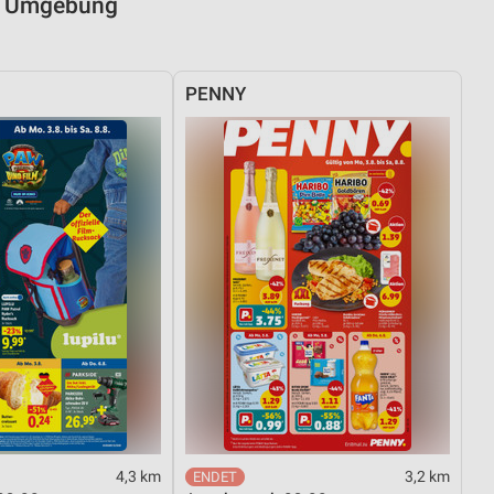
nd Umgebung
PENNY
4,3 km
3,2 km