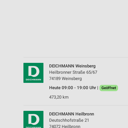
Messung der Performance von Inhalten
Analyse von Zielgruppen durch Statistiken oder Kombinationen 
Quellen
Entwicklung und Verbesserung der Angebote
Verwendung reduzierter Daten zur Auswahl von Inhalten
IAB-Besonderheiten:
Verwendung genauer Standortdaten
DEICHMANN Weinsberg
Heilbronner Straße 65/67
Geräte anhand von aktiv angeforderten Informationen identifizie
74189 Weinsberg
Nicht-IAB-Verarbeitungszwecke:
Heute 09:00 - 19:00 Uhr |
Geöffnet
Notwendig
473,20 km
Performance
DEICHMANN Heilbronn
Funktional
Deutschhofstraße 21
74072 Heilbronn
Werbung