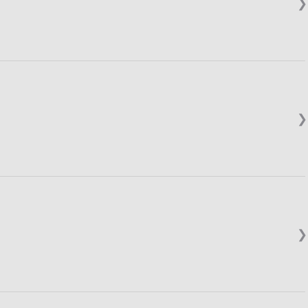
❯
❯
❯