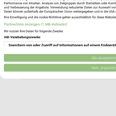
DEICHMANN Bad Friedrichshall
Performance von Inhalten. Analyse von Zielgruppen durch Statistiken oder Kom
und Verbesserung der Angebote. Verwendung reduzierter Daten zur Auswahl von
Friedrichsplatz 8
Daten können außerhalb der Europäischen Union weitergegeben und in die USA 
74177 Bad Friedrichshall
Ihre Einwilligung und die cookie Richtlinie gelten ausschließlich für diese Websit
Heute 09:00 - 19:00 Uhr |
Geöffnet
Partnerliste anzeigen (1 IAB-Anbieter)
469,17 km
Wir nutzen Ihre Daten für folgende Zwecke:
IAB-Verarbeitungszwecke:
Speichern von oder Zugriff auf Informationen auf einem Endgerät
Shoe4You Heilbronn
Etzelstraße 38
Verwendung reduzierter Daten zur Auswahl von Werbeanzeigen
74076 Heilbronn
Alle akzeptiere
Heute 09:00 - 20:00 Uhr |
Geöffnet
Erstellung von Profilen für personalisierte Werbung
Nein, anpassen
475,94 km
Verwendung von Profilen zur Auswahl personalisierter Werbung
Erstellung von Profilen zur Personalisierung von Inhalten
Verwendung von Profilen zur Auswahl personalisierter Inhalte
Messung der Werbeleistung