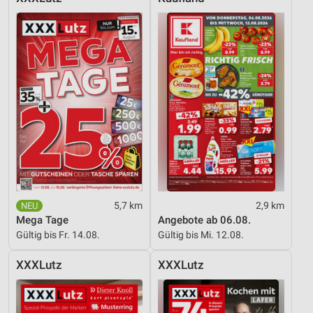
Entwicklung und Verbesserung der Angebote
Verwendung reduzierter Daten zur Auswahl von
Inhalten
IAB-Besonderheiten:
Verwendung genauer Standortdaten
Geräte anhand von aktiv angeforderten
Informationen identifizieren
Nicht-IAB-Verarbeitungszwecke:
Notwendig
Performance
5,7 km
2,9 km
Mega Tage
Angebote ab 06.08.
Funktional
Gültig bis Fr. 14.08.
Gültig bis Mi. 12.08.
Werbung
XXXLutz
XXXLutz