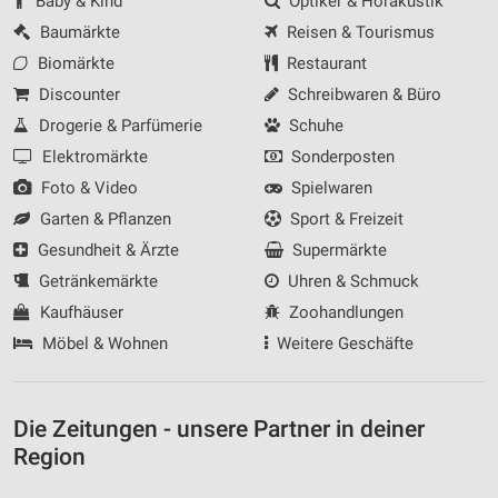
Baby & Kind
Optiker & Hörakustik
Baumärkte
Reisen & Tourismus
Biomärkte
Restaurant
Discounter
Schreibwaren & Büro
Drogerie & Parfümerie
Schuhe
Elektromärkte
Sonderposten
Foto & Video
Spielwaren
Garten & Pflanzen
Sport & Freizeit
Gesundheit & Ärzte
Supermärkte
Getränkemärkte
Uhren & Schmuck
Kaufhäuser
Zoohandlungen
Möbel & Wohnen
Weitere Geschäfte
Die Zeitungen - unsere Partner in deiner
Region