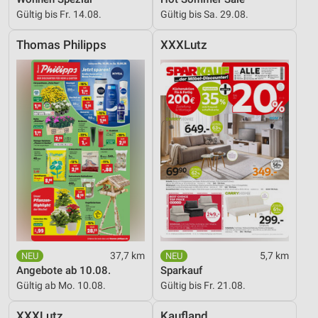
Verwendung reduzierter Daten zur Auswahl von
Gültig bis Fr. 14.08.
Gültig bis Sa. 29.08.
Werbeanzeigen
Thomas Philipps
XXXLutz
Erstellung von Profilen für personalisierte
Werbung
Verwendung von Profilen zur Auswahl
personalisierter Werbung
Erstellung von Profilen zur Personalisierung
von Inhalten
Verwendung von Profilen zur Auswahl
personalisierter Inhalte
Messung der Werbeleistung
Messung der Performance von Inhalten
37,7 km
5,7 km
Angebote ab 10.08.
Sparkauf
Analyse von Zielgruppen durch Statistiken oder
Kombinationen von Daten aus verschiedenen
Gültig ab Mo. 10.08.
Gültig bis Fr. 21.08.
Quellen
XXXLutz
Kaufland