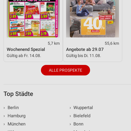
5,7 km
55,6 km
Wochenend Spezial
Angebote ab 29.07
Gültig ab Fr. 14.08.
Gültig bis Di. 11.08.
ALLE PROSPEKTE
Top Städte
›
Berlin
›
Wuppertal
›
Hamburg
›
Bielefeld
›
München
›
Bonn