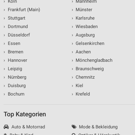
›
Köln
›
Mannheim
›
Frankfurt (Main)
›
Münster
›
Stuttgart
›
Karlsruhe
›
Dortmund
›
Wiesbaden
›
Düsseldorf
›
Augsburg
›
Essen
›
Gelsenkirchen
›
Bremen
›
Aachen
›
Hannover
›
Mönchengladbach
›
Leipzig
›
Braunschweig
›
Nürnberg
›
Chemnitz
›
Duisburg
›
Kiel
›
Bochum
›
Krefeld
Top Kategorien
Auto & Motorrad
Mode & Bekleidung