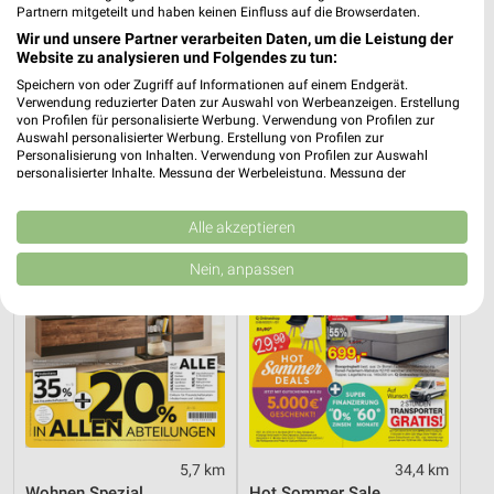
Partnern mitgeteilt und haben keinen Einfluss auf die Browserdaten.
Wir und unsere Partner verarbeiten Daten, um die Leistung der
2,9 km
5,7 km
Website zu analysieren und Folgendes zu tun:
Mo-Mi Angebote ab 10.08.
Dieter Knoll
Speichern von oder Zugriff auf Informationen auf einem Endgerät.
Gültig ab Mo. 10.08.
Gültig bis Fr. 14.08.
Verwendung reduzierter Daten zur Auswahl von Werbeanzeigen. Erstellung
von Profilen für personalisierte Werbung. Verwendung von Profilen zur
Auswahl personalisierter Werbung. Erstellung von Profilen zur
XXXLutz
Opti Wohnwelt
Personalisierung von Inhalten. Verwendung von Profilen zur Auswahl
personalisierter Inhalte. Messung der Werbeleistung. Messung der
Performance von Inhalten. Analyse von Zielgruppen durch Statistiken oder
Kombinationen von Daten aus verschiedenen Quellen. Entwicklung und
Verbesserung der Angebote. Verwendung reduzierter Daten zur Auswahl
Alle akzeptieren
von Inhalten.
Daten können außerhalb der Europäischen Union weitergegeben und in die
Nein, anpassen
USA gesendet werden.
Ihre Einwilligung und die cookie Richtlinie gelten ausschließlich für diese
Website/App.
Partnerliste anzeigen (1 IAB-Anbieter)
Wir nutzen Ihre Daten für folgende Zwecke:
IAB-Verarbeitungszwecke:
Speichern von oder Zugriff auf Informationen
auf einem Endgerät
5,7 km
34,4 km
Wohnen Spezial
Hot Sommer Sale