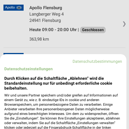
Apollo Flensburg
Langberger Weg 4
24941 Flensburg
❯
Heute 09:00 - 20:00 Uhr |
Geschlossen
363,98 km
Apollo Schleswig
Datenschutzbestimmungen
Stadtweg 52
24837 Schleswig
Datenschutzeinstellungen
❯
Heute 09:00 - 13:30 Uhr |
Durch Klicken auf die Schaltfläche „Ablehnen“ wird die
Geschlossen
Standardeinstellung nur für unbedingt erforderliche cookie
337,30 km
beibehalten.
Wir und unsere Partner speichern und/oder greifen auf Informationen auf
einem Gerät zu, wie z. B. eindeutige IDs in cookie und anderen
Optiker Bode Schleswig
Browserspeichern, um personenbezogene Daten zu verarbeiten. Einige
Anbieter verarbeiten Ihre personenbezogenen Daten möglicherweise
Stadtweg 33
aufgrund eines berechtigten Interesses. Um dem zu widersprechen, öffnen
24837 Schleswig
Sie die „Einstellungen“. Sie können Ihre Einstellungen akzeptieren, ablehnen
❯
oder verwalten, indem Sie auf die Schaltfläche „Einstellungen verwalten“
Heute 09:30 - 13:00 Uhr |
Geschlossen
klicken oder jederzeit auf die Fingerabdruck-Schaltfläche in der linken