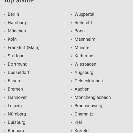
Top Städte
›
Berlin
›
Wuppertal
›
Hamburg
›
Bielefeld
›
München
›
Bonn
›
Köln
›
Mannheim
›
Frankfurt (Main)
›
Münster
›
Stuttgart
›
Karlsruhe
›
Dortmund
›
Wiesbaden
›
Düsseldorf
›
Augsburg
›
Essen
›
Gelsenkirchen
›
Bremen
›
Aachen
›
Hannover
›
Mönchengladbach
›
Leipzig
›
Braunschweig
›
Nürnberg
›
Chemnitz
›
Duisburg
›
Kiel
›
Bochum
›
Krefeld