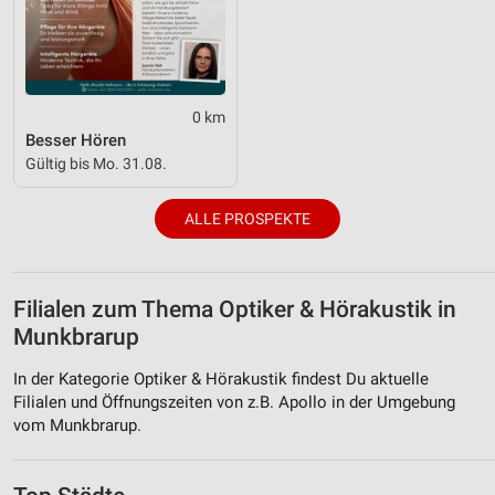
Kombinationen von Daten aus verschiedenen
Quellen
Entwicklung und Verbesserung der Angebote
0 km
Verwendung reduzierter Daten zur Auswahl von
Besser Hören
Inhalten
Gültig bis Mo. 31.08.
IAB-Besonderheiten:
Verwendung genauer Standortdaten
ALLE PROSPEKTE
Geräte anhand von aktiv angeforderten
Informationen identifizieren
Filialen zum Thema Optiker & Hörakustik in
Nicht-IAB-Verarbeitungszwecke:
Munkbrarup
Notwendig
In der Kategorie Optiker & Hörakustik findest Du aktuelle
Performance
Filialen und Öffnungszeiten von z.B. Apollo in der Umgebung
vom Munkbrarup.
Funktional
Werbung