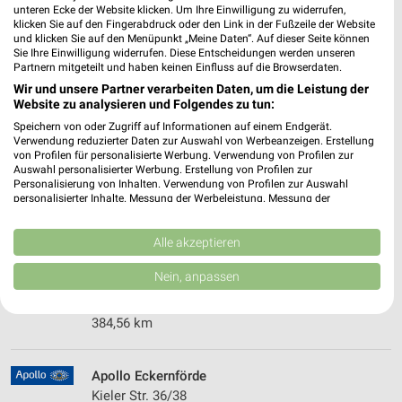
unteren Ecke der Website klicken. Um Ihre Einwilligung zu widerrufen,
337,24 km
klicken Sie auf den Fingerabdruck oder den Link in der Fußzeile der Website
und klicken Sie auf den Menüpunkt „Meine Daten“. Auf dieser Seite können
Sie Ihre Einwilligung widerrufen. Diese Entscheidungen werden unseren
Partnern mitgeteilt und haben keinen Einfluss auf die Browserdaten.
Hörideal Leck
Wir und unsere Partner verarbeiten Daten, um die Leistung der
Am Stadion 1
Website zu analysieren und Folgendes zu tun:
25917 Leck
❯
Speichern von oder Zugriff auf Informationen auf einem Endgerät.
Verwendung reduzierter Daten zur Auswahl von Werbeanzeigen. Erstellung
Heute
geschlossen
von Profilen für personalisierte Werbung. Verwendung von Profilen zur
Auswahl personalisierter Werbung. Erstellung von Profilen zur
383,93 km
Personalisierung von Inhalten. Verwendung von Profilen zur Auswahl
personalisierter Inhalte. Messung der Werbeleistung. Messung der
Performance von Inhalten. Analyse von Zielgruppen durch Statistiken oder
Niko Nissen Leck
Kombinationen von Daten aus verschiedenen Quellen. Entwicklung und
Verbesserung der Angebote. Verwendung reduzierter Daten zur Auswahl
Alle akzeptieren
Hauptstraße 21
von Inhalten.
25917 Leck
Daten können außerhalb der Europäischen Union weitergegeben und in die
❯
Nein, anpassen
USA gesendet werden.
Heute 08:30 - 12:30 Uhr |
Geschlossen
Ihre Einwilligung und die cookie Richtlinie gelten ausschließlich für diese
Website/App.
384,56 km
Partnerliste anzeigen (1 IAB-Anbieter)
Wir nutzen Ihre Daten für folgende Zwecke:
Apollo Eckernförde
IAB-Verarbeitungszwecke:
Kieler Str. 36/38