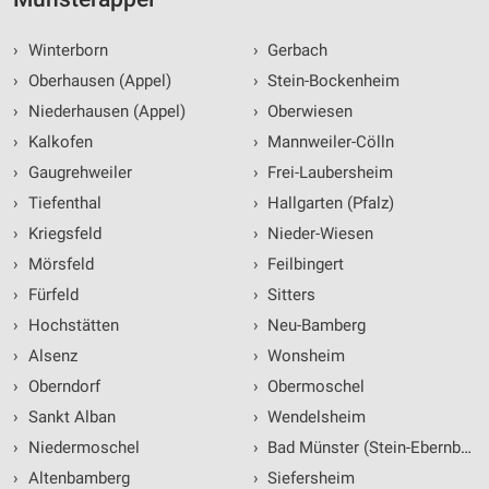
›
Winterborn
›
Gerbach
›
Oberhausen (Appel)
›
Stein-Bockenheim
›
Niederhausen (Appel)
›
Oberwiesen
›
Kalkofen
›
Mannweiler-Cölln
›
Gaugrehweiler
›
Frei-Laubersheim
›
Tiefenthal
›
Hallgarten (Pfalz)
›
Kriegsfeld
›
Nieder-Wiesen
›
Mörsfeld
›
Feilbingert
›
Fürfeld
›
Sitters
›
Hochstätten
›
Neu-Bamberg
›
Alsenz
›
Wonsheim
›
Oberndorf
›
Obermoschel
›
Sankt Alban
›
Wendelsheim
›
Niedermoschel
›
Bad Münster (Stein-Ebernburg)
›
Altenbamberg
›
Siefersheim