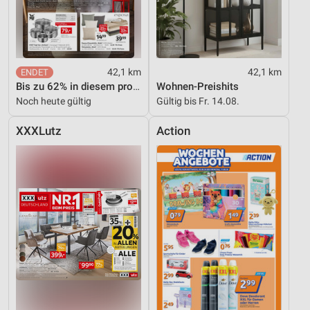
personalisierter Inhalte
Messung der Werbeleistung
Messung der Performance von Inhalten
42,1 km
42,1 km
Analyse von Zielgruppen durch Statistiken oder
Bis zu 62% in diesem prospekt
Wohnen-Preishits
Kombinationen von Daten aus verschiedenen
Noch heute gültig
Gültig bis Fr. 14.08.
Quellen
XXXLutz
Action
Entwicklung und Verbesserung der Angebote
Verwendung reduzierter Daten zur Auswahl von
Inhalten
IAB-Besonderheiten:
Verwendung genauer Standortdaten
Geräte anhand von aktiv angeforderten
Informationen identifizieren
Nicht-IAB-Verarbeitungszwecke:
Notwendig