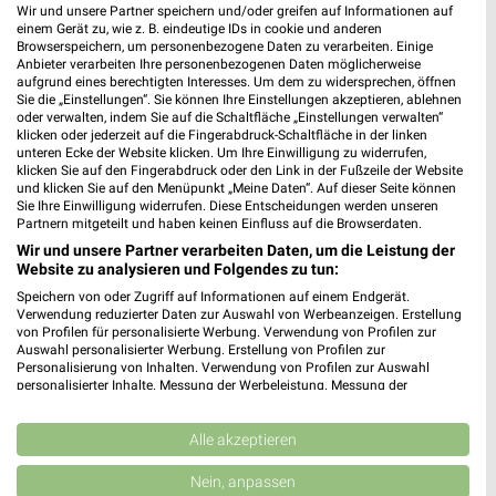
Wir und unsere Partner speichern und/oder greifen auf Informationen auf
einem Gerät zu, wie z. B. eindeutige IDs in cookie und anderen
Browserspeichern, um personenbezogene Daten zu verarbeiten. Einige
Anbieter verarbeiten Ihre personenbezogenen Daten möglicherweise
aufgrund eines berechtigten Interesses. Um dem zu widersprechen, öffnen
Sie die „Einstellungen“. Sie können Ihre Einstellungen akzeptieren, ablehnen
oder verwalten, indem Sie auf die Schaltfläche „Einstellungen verwalten“
klicken oder jederzeit auf die Fingerabdruck-Schaltfläche in der linken
unteren Ecke der Website klicken. Um Ihre Einwilligung zu widerrufen,
klicken Sie auf den Fingerabdruck oder den Link in der Fußzeile der Website
und klicken Sie auf den Menüpunkt „Meine Daten“. Auf dieser Seite können
Sie Ihre Einwilligung widerrufen. Diese Entscheidungen werden unseren
Partnern mitgeteilt und haben keinen Einfluss auf die Browserdaten.
Wir und unsere Partner verarbeiten Daten, um die Leistung der
29,1 km
29,1 km
Website zu analysieren und Folgendes zu tun:
Speisen Highlight
Traumhaft schlafen!
Speichern von oder Zugriff auf Informationen auf einem Endgerät.
Gültig bis Mi. 30.09.
Gültig bis Mi. 30.09.
Verwendung reduzierter Daten zur Auswahl von Werbeanzeigen. Erstellung
von Profilen für personalisierte Werbung. Verwendung von Profilen zur
Auswahl personalisierter Werbung. Erstellung von Profilen zur
XXXLutz
XXXLutz
Personalisierung von Inhalten. Verwendung von Profilen zur Auswahl
personalisierter Inhalte. Messung der Werbeleistung. Messung der
Performance von Inhalten. Analyse von Zielgruppen durch Statistiken oder
Kombinationen von Daten aus verschiedenen Quellen. Entwicklung und
Verbesserung der Angebote. Verwendung reduzierter Daten zur Auswahl
Alle akzeptieren
von Inhalten.
Daten können außerhalb der Europäischen Union weitergegeben und in die
Nein, anpassen
USA gesendet werden.