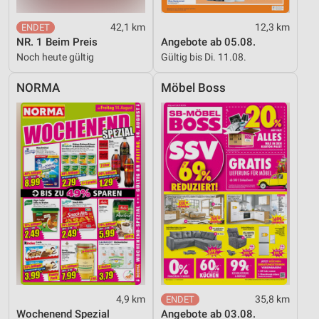
Performance
42,1 km
12,3 km
NR. 1 Beim Preis
Angebote ab 05.08.
Funktional
Noch heute gültig
Gültig bis Di. 11.08.
Werbung
NORMA
Möbel Boss
4,9 km
35,8 km
Wochenend Spezial
Angebote ab 03.08.