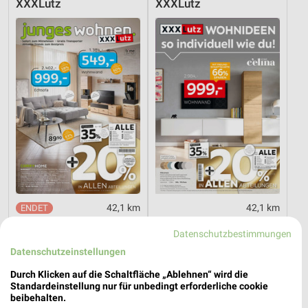
XXXLutz
XXXLutz
42,1 km
42,1 km
Junges Wohnen
Wohnideen so individuell wie du!
Datenschutzbestimmungen
Noch heute gültig
Gültig bis Fr. 14.08.
Datenschutzeinstellungen
Opti Wohnwelt
Opti Wohnwelt
Durch Klicken auf die Schaltfläche „Ablehnen“ wird die
Standardeinstellung nur für unbedingt erforderliche cookie
beibehalten.