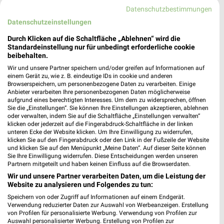
Gültig bis Fr. 14.08.
Gültig bis Sa. 08.08.
Datenschutzbestimmungen
Datenschutzeinstellungen
REWE
Zurbrüggen
Durch Klicken auf die Schaltfläche „Ablehnen“ wird die
Standardeinstellung nur für unbedingt erforderliche cookie
beibehalten.
Wir und unsere Partner speichern und/oder greifen auf Informationen auf
einem Gerät zu, wie z. B. eindeutige IDs in cookie und anderen
Browserspeichern, um personenbezogene Daten zu verarbeiten. Einige
Anbieter verarbeiten Ihre personenbezogenen Daten möglicherweise
aufgrund eines berechtigten Interesses. Um dem zu widersprechen, öffnen
Sie die „Einstellungen“. Sie können Ihre Einstellungen akzeptieren, ablehnen
oder verwalten, indem Sie auf die Schaltfläche „Einstellungen verwalten“
klicken oder jederzeit auf die Fingerabdruck-Schaltfläche in der linken
unteren Ecke der Website klicken. Um Ihre Einwilligung zu widerrufen,
klicken Sie auf den Fingerabdruck oder den Link in der Fußzeile der Website
und klicken Sie auf den Menüpunkt „Meine Daten“. Auf dieser Seite können
Sie Ihre Einwilligung widerrufen. Diese Entscheidungen werden unseren
Partnern mitgeteilt und haben keinen Einfluss auf die Browserdaten.
0,4 km
38,1 km
Wir und unsere Partner verarbeiten Daten, um die Leistung der
Website zu analysieren und Folgendes zu tun:
Angebote ab 03.08.
O_KLM_Kuechenbloecke_01_26_ES
Gültig bis Sa. 08.08.
Gültig bis So. 16.08.
Speichern von oder Zugriff auf Informationen auf einem Endgerät.
Verwendung reduzierter Daten zur Auswahl von Werbeanzeigen. Erstellung
von Profilen für personalisierte Werbung. Verwendung von Profilen zur
XXXLutz
XXXLutz
Auswahl personalisierter Werbung. Erstellung von Profilen zur