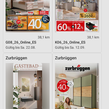
Geräte anhand von aktiv angeforderten
Informationen identifizieren
Nicht-IAB-Verarbeitungszwecke:
Notwendig
38,1 km
38,1 km
Performance
G08_26_Online_ES
K06_26_Online_ES
Gültig bis Sa. 22.08.
Gültig bis Sa. 12.09.
Funktional
Zurbrüggen
Zurbrüggen
Werbung