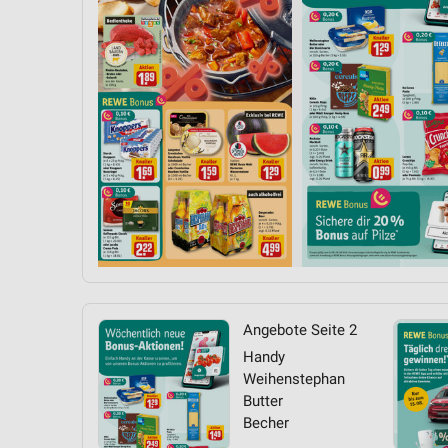
Messung der Performance von Inhalten
Analyse von Zielgruppen durch Statistiken oder Kombinationen 
Quellen
Entwicklung und Verbesserung der Angebote
Verwendung reduzierter Daten zur Auswahl von Inhalten
IAB-Besonderheiten:
Verwendung genauer Standortdaten
Geräte anhand von aktiv angeforderten Informationen identifizie
Nicht-IAB-Verarbeitungszwecke:
Notwendig
Angebote Seite 2
Handy
Performance
Weihenstephan
Butter
Funktional
Becher
Werbung