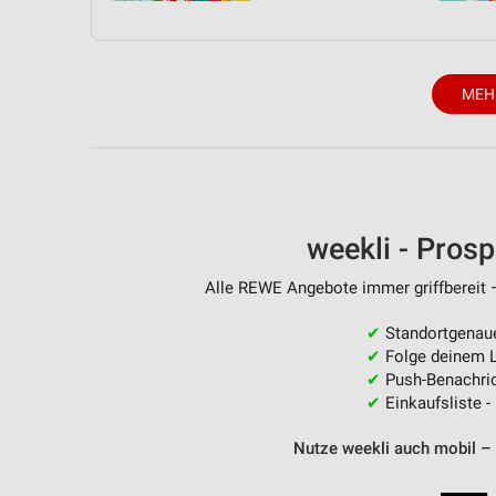
MEH
weekli - Pros
Alle REWE Angebote immer griffbereit –
✔
Standortgenau
✔
Folge deinem L
✔
Push-Benachric
✔
Einkaufsliste -
Nutze weekli auch mobil –