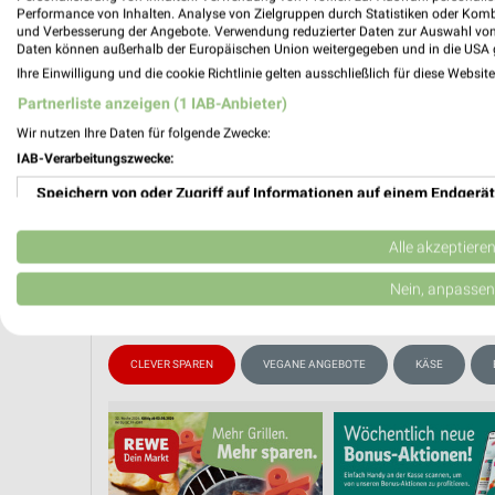
Performance von Inhalten. Analyse von Zielgruppen durch Statistiken oder Kom
und Verbesserung der Angebote. Verwendung reduzierter Daten zur Auswahl von
Daten können außerhalb der Europäischen Union weitergegeben und in die USA 
Ihre Einwilligung und die cookie Richtlinie gelten ausschließlich für diese Websit
PROSP
❯
Partnerliste anzeigen (1 IAB-Anbieter)
Wir nutzen Ihre Daten für folgende Zwecke:
IAB-Verarbeitungszwecke:
Speichern von oder Zugriff auf Informationen auf einem Endgerät
Verwendung reduzierter Daten zur Auswahl von Werbeanzeigen
Alle akzeptiere
Erstellung von Profilen für personalisierte Werbung
Nein, anpassen
Verwendung von Profilen zur Auswahl personalisierter Werbung
CLEVER SPAREN
VEGANE ANGEBOTE
KÄSE
Erstellung von Profilen zur Personalisierung von Inhalten
Verwendung von Profilen zur Auswahl personalisierter Inhalte
Messung der Werbeleistung