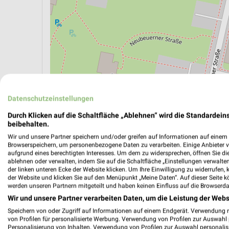
ÖPNV ANZEIGEN
LADESÄULEN ANZEIGE
Datenschutzeinstellungen
Durch Klicken auf die Schaltfläche „Ablehnen“ wird die Standardeins
beibehalten.
Aktuelle Angebote in dieser Filiale
Wir und unsere Partner speichern und/oder greifen auf Informationen auf einem G
Browserspeichern, um personenbezogene Daten zu verarbeiten. Einige Anbieter 
Anzahl Prospekte: 1
aufgrund eines berechtigten Interesses. Um dem zu widersprechen, öffnen Sie die 
Letztes Prospektupdate: vor 6 Tagen
ablehnen oder verwalten, indem Sie auf die Schaltfläche „Einstellungen verwalten“
der linken unteren Ecke der Website klicken. Um Ihre Einwilligung zu widerrufen, 
der Website und klicken Sie auf den Menüpunkt „Meine Daten“. Auf dieser Seite k
werden unseren Partnern mitgeteilt und haben keinen Einfluss auf die Browserda
REWE P
Wir und unsere Partner verarbeiten Daten, um die Leistung der Webs
Gültig von
Speichern von oder Zugriff auf Informationen auf einem Endgerät. Verwendung 
von Profilen für personalisierte Werbung. Verwendung von Profilen zur Auswahl p
📅
Kalende
Personalisierung von Inhalten. Verwendung von Profilen zur Auswahl personalis