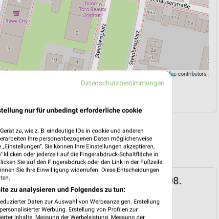
Leaflet
|
©
OpenStreetMap
contributors
Datenschutzbestimmungen
N
NAVIGATION MIT GOOGLE/IOS MAPS
tellung nur für unbedingt erforderliche cookie
erät zu, wie z. B. eindeutige IDs in cookie und anderen
verarbeiten Ihre personenbezogenen Daten möglicherweise
„Einstellungen“. Sie können Ihre Einstellungen akzeptieren,
 klicken oder jederzeit auf die Fingerabdruck-Schaltfläche in
klicken Sie auf den Fingerabdruck oder den Link in der Fußzeile
önnen Sie Ihre Einwilligung widerrufen. Diese Entscheidungen
ten.
rospekt für München ab Mo. den 03.08.
ite zu analysieren und Folgendes zu tun:
 03. Aug. bis 08. Aug.
reduzierter Daten zur Auswahl von Werbeanzeigen. Erstellung
ersonalisierter Werbung. Erstellung von Profilen zur
reintrag erstellen
ierter Inhalte. Messung der Werbeleistung. Messung der