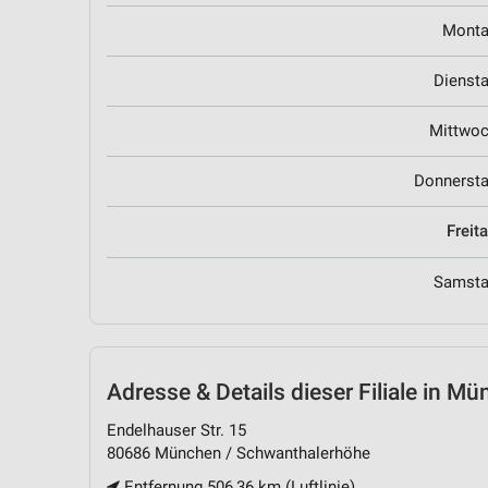
Mont
Dienst
Mittwo
Donnerst
Freit
Samst
Adresse & Details
dieser Filiale in M
Endelhauser Str. 15
80686 München / Schwanthalerhöhe
Entfernung 506,36 km (Luftlinie)