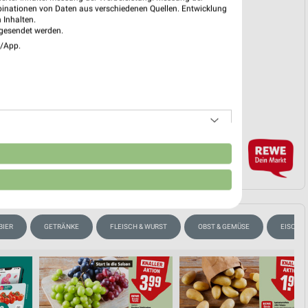
binationen von Daten aus verschiedenen Quellen. Entwicklung
 Inhalten.
gesendet werden.
e/App.
EKT BLÄTTERN
n
BIER
GETRÄNKE
FLEISCH & WURST
OBST & GEMÜSE
EISCRE