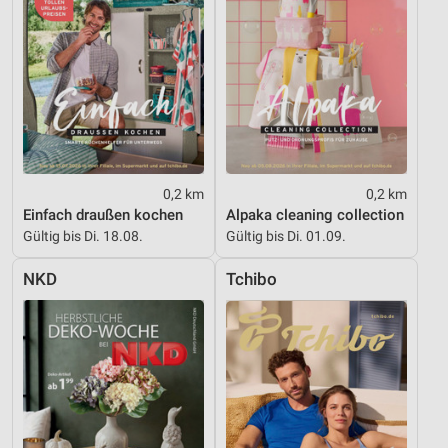
personalisierter Werbung
Erstellung von Profilen zur Personalisierung
von Inhalten
Verwendung von Profilen zur Auswahl
personalisierter Inhalte
Messung der Werbeleistung
0,2 km
0,2 km
Messung der Performance von Inhalten
Einfach draußen kochen
Alpaka cleaning collection
Gültig bis Di. 18.08.
Gültig bis Di. 01.09.
Analyse von Zielgruppen durch Statistiken oder
Kombinationen von Daten aus verschiedenen
Quellen
NKD
Tchibo
Entwicklung und Verbesserung der Angebote
Verwendung reduzierter Daten zur Auswahl von
Inhalten
IAB-Besonderheiten:
Verwendung genauer Standortdaten