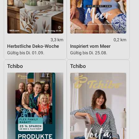
Geräte anhand von aktiv angeforderten
Informationen identifizieren
Nicht-IAB-Verarbeitungszwecke:
Notwendig
3,3 km
0,2 km
Herbstliche Deko-Woche
Inspiriert vom Meer
Performance
Gültig bis Di. 01.09.
Gültig bis Di. 25.08.
Funktional
Tchibo
Tchibo
Werbung