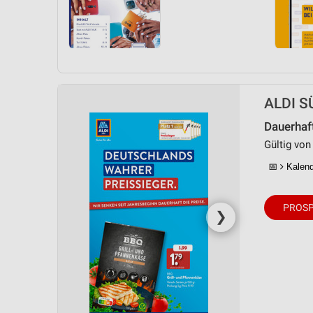
ALDI S
Dauerhaf
Gültig von
📅
Kalende
PROSP
❯