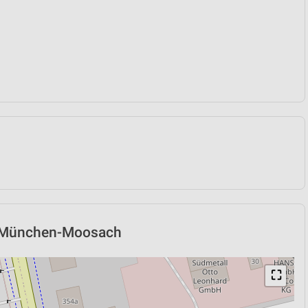
in München-Moosach
⛶