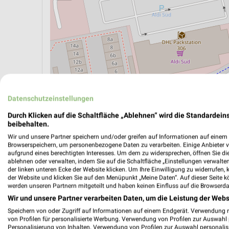
Datenschutzeinstellungen
Durch Klicken auf die Schaltfläche „Ablehnen“ wird die Standardeins
beibehalten.
ÖPNV ANZEIGEN
LADESÄULEN ANZEIGE
Wir und unsere Partner speichern und/oder greifen auf Informationen auf einem G
Browserspeichern, um personenbezogene Daten zu verarbeiten. Einige Anbieter 
aufgrund eines berechtigten Interesses. Um dem zu widersprechen, öffnen Sie die 
ablehnen oder verwalten, indem Sie auf die Schaltfläche „Einstellungen verwalten“
der linken unteren Ecke der Website klicken. Um Ihre Einwilligung zu widerrufen, 
Aktuelle Angebote in dieser Filiale
der Website und klicken Sie auf den Menüpunkt „Meine Daten“. Auf dieser Seite k
Anzahl Prospekte: 6
werden unseren Partnern mitgeteilt und haben keinen Einfluss auf die Browserda
Letztes Prospektupdate: vor 5 Tagen
Wir und unsere Partner verarbeiten Daten, um die Leistung der Webs
Speichern von oder Zugriff auf Informationen auf einem Endgerät. Verwendung 
von Profilen für personalisierte Werbung. Verwendung von Profilen zur Auswahl p
ALDI S
Personalisierung von Inhalten. Verwendung von Profilen zur Auswahl personalis