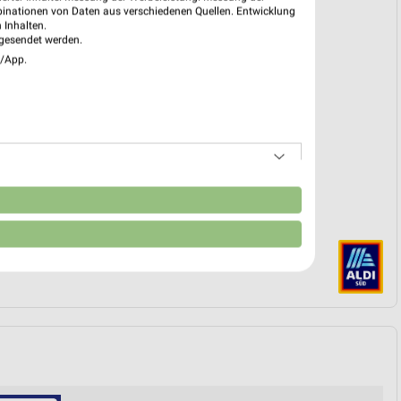
binationen von Daten aus verschiedenen Quellen. Entwicklung
k
 Inhalten.
gesendet werden.
 09. Feb. bis 01. Sep.
e/App.
reintrag erstellen
EKT BLÄTTERN
n