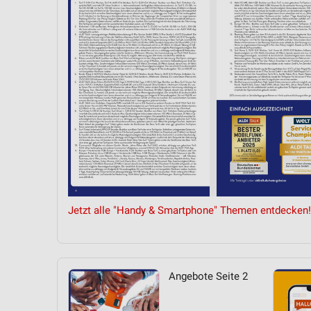
Messung der Performance von Inhalten
Analyse von Zielgruppen durch Statistiken oder Kombinationen 
Quellen
Entwicklung und Verbesserung der Angebote
Verwendung reduzierter Daten zur Auswahl von Inhalten
IAB-Besonderheiten:
Verwendung genauer Standortdaten
Geräte anhand von aktiv angeforderten Informationen identifizie
Nicht-IAB-Verarbeitungszwecke:
Jetzt alle "Handy & Smartphone" Themen entdecken!
Notwendig
Performance
Angebote Seite 2
Funktional
Werbung