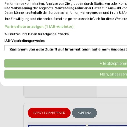
Performance von Inhalten. Analyse von Zielgruppen durch Statistiken oder Kom
ALDI Tal
und Verbesserung der Angebote. Verwendung reduzierter Daten zur Auswahl von
Daten können außerhalb der Europäischen Union weitergegeben und in die USA 
Gültig von
Ihre Einwilligung und die cookie Richtlinie gelten ausschließlich für diese Websit
📅
Kalende
Partnerliste anzeigen (1 IAB-Anbieter)
Wir nutzen Ihre Daten für folgende Zwecke:
PROSP
IAB-Verarbeitungszwecke:
❯
Speichern von oder Zugriff auf Informationen auf einem Endgerät
Verwendung reduzierter Daten zur Auswahl von Werbeanzeigen
Alle akzeptiere
Erstellung von Profilen für personalisierte Werbung
Nein, anpassen
Verwendung von Profilen zur Auswahl personalisierter Werbung
Erstellung von Profilen zur Personalisierung von Inhalten
Verwendung von Profilen zur Auswahl personalisierter Inhalte
HANDY & SMARTPHONE
ALDI TALK
Messung der Werbeleistung