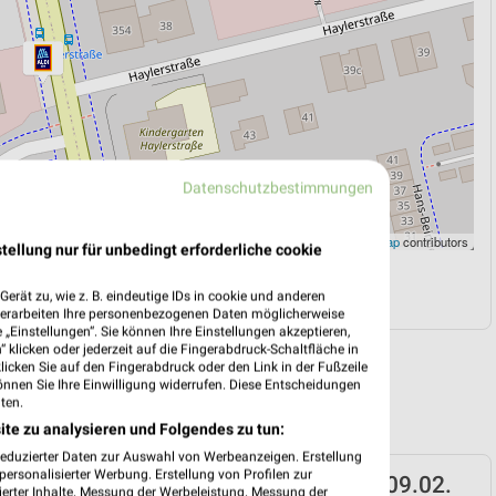
Datenschutzbestimmungen
Leaflet
|
©
OpenStreetMap
contributors
tellung nur für unbedingt erforderliche cookie
N
NAVIGATION MIT GOOGLE/IOS MAPS
erät zu, wie z. B. eindeutige IDs in cookie und anderen
verarbeiten Ihre personenbezogenen Daten möglicherweise
„Einstellungen“. Sie können Ihre Einstellungen akzeptieren,
 klicken oder jederzeit auf die Fingerabdruck-Schaltfläche in
klicken Sie auf den Fingerabdruck oder den Link in der Fußzeile
önnen Sie Ihre Einwilligung widerrufen. Diese Entscheidungen
ten.
ite zu analysieren und Folgendes zu tun:
reduzierter Daten zur Auswahl von Werbeanzeigen. Erstellung
ersonalisierter Werbung. Erstellung von Profilen zur
ÜD Prospekt für München ab Mo. den 09.02.
ierter Inhalte. Messung der Werbeleistung. Messung der