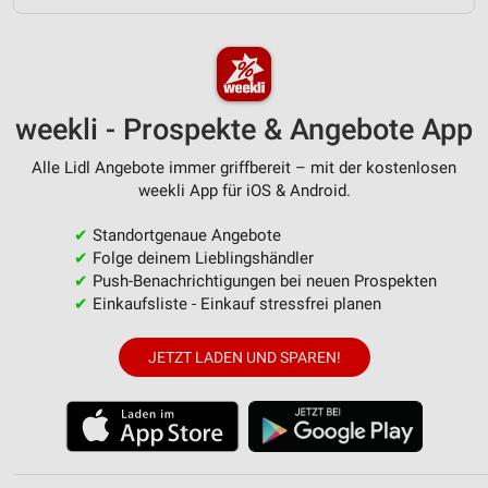
Verwendung von Profilen zur Auswahl
personalisierter Werbung
Erstellung von Profilen zur Personalisierung
von Inhalten
weekli - Prospekte & Angebote App
Verwendung von Profilen zur Auswahl
personalisierter Inhalte
Alle Lidl Angebote immer griffbereit – mit der kostenlosen
weekli App für iOS & Android.
Messung der Werbeleistung
✔
Standortgenaue Angebote
Messung der Performance von Inhalten
✔
Folge deinem Lieblingshändler
✔
Push-Benachrichtigungen bei neuen Prospekten
Analyse von Zielgruppen durch Statistiken oder
✔
Einkaufsliste - Einkauf stressfrei planen
Kombinationen von Daten aus verschiedenen
Quellen
JETZT LADEN UND SPAREN!
Entwicklung und Verbesserung der Angebote
Verwendung reduzierter Daten zur Auswahl von
Inhalten
IAB-Besonderheiten: