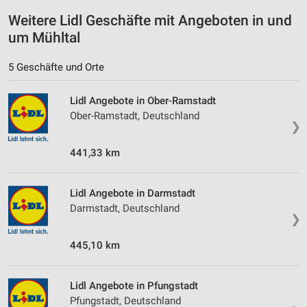
Verwendung genauer Standortdaten
Weitere Lidl Geschäfte mit Angeboten in und
um Mühltal
Geräte anhand von aktiv angeforderten
Informationen identifizieren
5 Geschäfte und Orte
Nicht-IAB-Verarbeitungszwecke:
Notwendig
Lidl Angebote in Ober-Ramstadt
Ober-Ramstadt, Deutschland
Performance
❯
Funktional
441,33 km
Werbung
Lidl Angebote in Darmstadt
Darmstadt, Deutschland
❯
445,10 km
Lidl Angebote in Pfungstadt
Pfungstadt, Deutschland