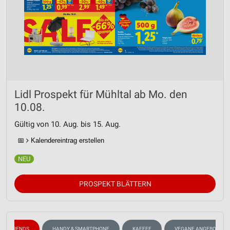
Lidl Prospekt für Mühltal ab Mo. den
10.08.
Gültig von 10. Aug. bis 15. Aug.
📅
Kalendereintrag erstellen
PROSPEKT BLÄTTERN
ODETRENDS
HANDY & SMARTPHONE
KAFFEE
VEGANE ANGEBOTE