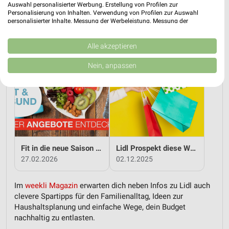
Auswahl personalisierter Werbung. Erstellung von Profilen zur
Personalisierung von Inhalten. Verwendung von Profilen zur Auswahl
personalisierter Inhalte. Messung der Werbeleistung. Messung der
Performance von Inhalten. Analyse von Zielgruppen durch Statistiken oder
Ostern mit Lidl genießen
Von Anfang an clever sparen mit Lidl
Kombinationen von Daten aus verschiedenen Quellen. Entwicklung und
Verbesserung der Angebote. Verwendung reduzierter Daten zur Auswahl
Alle akzeptieren
19.03.2026
14.01.2026
von Inhalten.
Daten können außerhalb der Europäischen Union weitergegeben und in die
Nein, anpassen
USA gesendet werden.
Ihre Einwilligung und die cookie Richtlinie gelten ausschließlich für diese
Website/App.
Partnerliste anzeigen (1 IAB-Anbieter)
Wir nutzen Ihre Daten für folgende Zwecke:
IAB-Verarbeitungszwecke:
Speichern von oder Zugriff auf Informationen
Fit in die neue Saison - mit Lidl!
Lidl Prospekt diese Woche
auf einem Endgerät
27.02.2026
02.12.2025
Verwendung reduzierter Daten zur Auswahl von
Werbeanzeigen
Im
weekli Magazin
erwarten dich neben Infos zu Lidl auch
clevere Spartipps für den Familienalltag, Ideen zur
Erstellung von Profilen für personalisierte
Haushaltsplanung und einfache Wege, dein Budget
Werbung
nachhaltig zu entlasten.