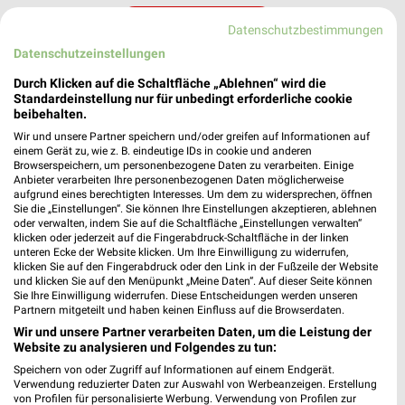
MEHR PROSPEKTE
Datenschutzbestimmungen
Datenschutzeinstellungen
Durch Klicken auf die Schaltfläche „Ablehnen“ wird die
weekli Magazin
Standardeinstellung nur für unbedingt erforderliche cookie
beibehalten.
Wir und unsere Partner speichern und/oder greifen auf Informationen auf
einem Gerät zu, wie z. B. eindeutige IDs in cookie und anderen
Browserspeichern, um personenbezogene Daten zu verarbeiten. Einige
Anbieter verarbeiten Ihre personenbezogenen Daten möglicherweise
aufgrund eines berechtigten Interesses. Um dem zu widersprechen, öffnen
Sie die „Einstellungen“. Sie können Ihre Einstellungen akzeptieren, ablehnen
oder verwalten, indem Sie auf die Schaltfläche „Einstellungen verwalten“
klicken oder jederzeit auf die Fingerabdruck-Schaltfläche in der linken
unteren Ecke der Website klicken. Um Ihre Einwilligung zu widerrufen,
klicken Sie auf den Fingerabdruck oder den Link in der Fußzeile der Website
Erlebe mit Lidl und Andre Agassi die neuesten Silvercrest Küchengeräte
Mit Lidl Plus 3 für 2 - im laut DtGv besten Backshop
und klicken Sie auf den Menüpunkt „Meine Daten“. Auf dieser Seite können
17.04.2026
10.04.2026
Sie Ihre Einwilligung widerrufen. Diese Entscheidungen werden unseren
Partnern mitgeteilt und haben keinen Einfluss auf die Browserdaten.
Wir und unsere Partner verarbeiten Daten, um die Leistung der
Website zu analysieren und Folgendes zu tun:
Speichern von oder Zugriff auf Informationen auf einem Endgerät.
Verwendung reduzierter Daten zur Auswahl von Werbeanzeigen. Erstellung
von Profilen für personalisierte Werbung. Verwendung von Profilen zur