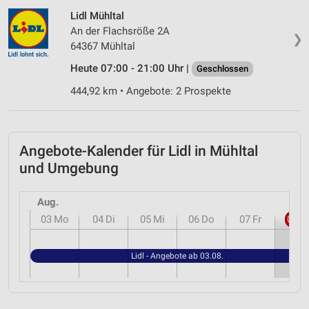
Lidl Mühltal
An der Flachsröße 2A
❯
64367 Mühltal
Heute 07:00 - 21:00 Uhr |
Geschlossen
444,92 km • Angebote: 2 Prospekte
Angebote-Kalender für Lidl in Mühltal
und Umgebung
Aug.
03
Mo
04
Di
05
Mi
06
Do
07
Fr
08
S
Lidl - Angebote ab 03.08.