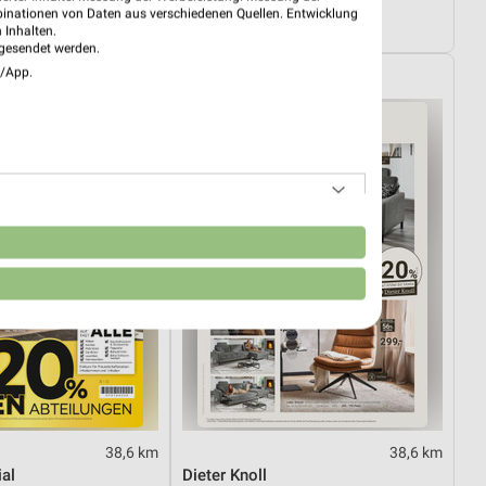
08.08.
Angebote ab 03.08.
binationen von Daten aus verschiedenen Quellen. Entwicklung
4.08.
Noch heute gültig
 Inhalten.
gesendet werden.
e/App.
XXXLutz
n
38,6 km
38,6 km
al
Dieter Knoll