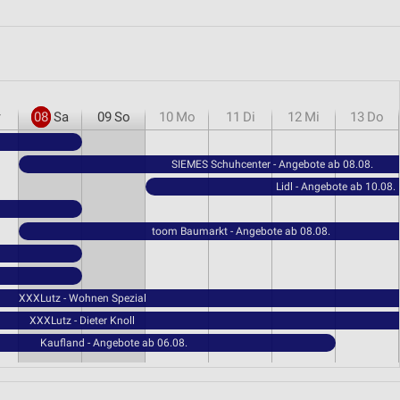
r
08
Sa
09
So
10
Mo
11
Di
12
Mi
13
Do
SIEMES Schuhcenter - Angebote ab 08.08.
Lidl - Angebote ab 10.08.
toom Baumarkt - Angebote ab 08.08.
XXXLutz - Wohnen Spezial
XXXLutz - Dieter Knoll
Kaufland - Angebote ab 06.08.