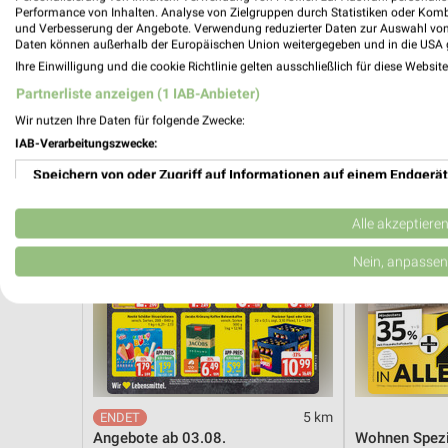
Sommer Knaller
Angebote ab 
Performance von Inhalten. Analyse von Zielgruppen durch Statistiken oder Kom
Noch heute gültig
Gültig bis Fr. 1
und Verbesserung der Angebote. Verwendung reduzierter Daten zur Auswahl von
Daten können außerhalb der Europäischen Union weitergegeben und in die USA 
Ihre Einwilligung und die cookie Richtlinie gelten ausschließlich für diese Websit
EDEKA
XXXLutz
Partnerliste anzeigen (1 IAB-Anbieter)
Wir nutzen Ihre Daten für folgende Zwecke:
IAB-Verarbeitungszwecke:
Speichern von oder Zugriff auf Informationen auf einem Endgerät
Verwendung reduzierter Daten zur Auswahl von Werbeanzeigen
Alle akzeptiere
Erstellung von Profilen für personalisierte Werbung
Nein, anpassen
Verwendung von Profilen zur Auswahl personalisierter Werbung
Erstellung von Profilen zur Personalisierung von Inhalten
Verwendung von Profilen zur Auswahl personalisierter Inhalte
5 km
Messung der Werbeleistung
Angebote ab 03.08.
Wohnen Spezi