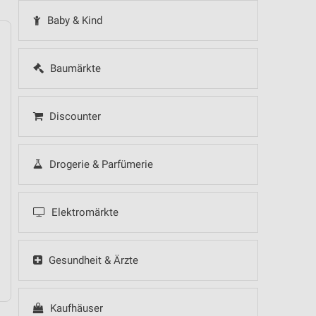
Baby & Kind
Baumärkte
14
Fr
15
Sa
16
So
17
Mo
18
Di
19
Mi
Discounter
Drogerie & Parfümerie
Elektromärkte
Gesundheit & Ärzte
Kaufhäuser