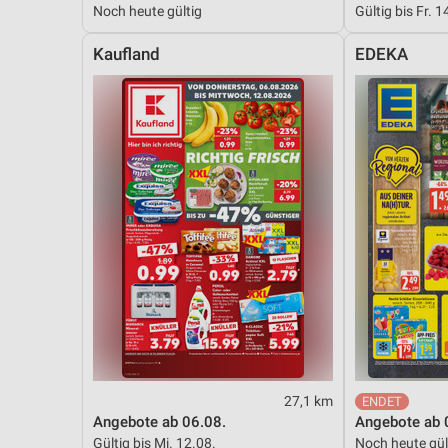
Noch heute gültig
Gültig bis Fr. 1
Messung der Performance von Inhalten
Kaufland
EDEKA
Analyse von Zielgruppen durch Statistiken oder Kombinationen 
Quellen
Entwicklung und Verbesserung der Angebote
Verwendung reduzierter Daten zur Auswahl von Inhalten
IAB-Besonderheiten:
Verwendung genauer Standortdaten
Geräte anhand von aktiv angeforderten Informationen identifizie
Nicht-IAB-Verarbeitungszwecke:
Notwendig
Performance
27,1 km
Funktional
Angebote ab 06.08.
Angebote ab 
Gültig bis Mi. 12.08.
Noch heute gül
Werbung