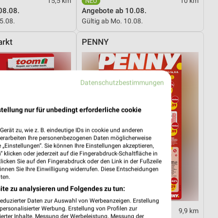
15,5 km
10 km
08.08.
Angebote ab 10.08.
15.08.
Gültig ab Mo. 10.08.
rkt
PENNY
Datenschutzbestimmungen
tellung nur für unbedingt erforderliche cookie
erät zu, wie z. B. eindeutige IDs in cookie und anderen
verarbeiten Ihre personenbezogenen Daten möglicherweise
„Einstellungen“. Sie können Ihre Einstellungen akzeptieren,
 klicken oder jederzeit auf die Fingerabdruck-Schaltfläche in
klicken Sie auf den Fingerabdruck oder den Link in der Fußzeile
önnen Sie Ihre Einwilligung widerrufen. Diese Entscheidungen
ten.
ite zu analysieren und Folgendes zu tun:
reduzierter Daten zur Auswahl von Werbeanzeigen. Erstellung
ersonalisierter Werbung. Erstellung von Profilen zur
24,1 km
9,9 km
ierter Inhalte. Messung der Werbeleistung. Messung der