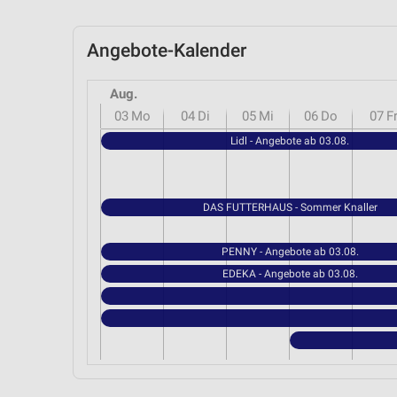
Angebote-Kalender
Aug.
03
Mo
04
Di
05
Mi
06
Do
07
F
Lidl - Angebote ab 03.08.
DAS FUTTERHAUS - Sommer Knaller
PENNY - Angebote ab 03.08.
EDEKA - Angebote ab 03.08.