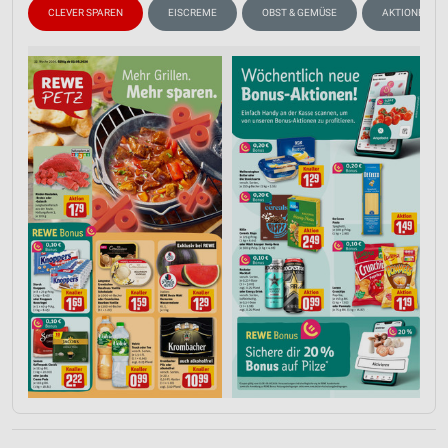
CLEVER SPAREN
EISCREME
OBST & GEMÜSE
AKTIONEN, R