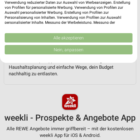
Verwendung reduzierter Daten zur Auswahl von Werbeanzeigen. Erstellung
von Profilen für personalisierte Werbung. Verwendung von Profilen zur
Auswahl personalisierter Werbung. Erstellung von Profilen zur
Personalisierung von Inhalten. Verwendung von Profilen zur Auswahl
personalisierter Inhalte. Messung der Werbeleistung. Messung der
Performance von Inhalten. Analyse von Zielgruppen durch Statistiken oder
Rezepte und Pfingstangebote bei REWE!
Grillangebote zum Vatertag bei REWE!
Kombinationen von Daten aus verschiedenen Quellen. Entwicklung und
Verbesserung der Angebote. Verwendung reduzierter Daten zur Auswahl
Alle akzeptieren
21.05.2026
12.05.2026
von Inhalten.
Daten können außerhalb der Europäischen Union weitergegeben und in die
Nein, anpassen
USA gesendet werden.
Im
weekli Magazin
erwarten dich neben Infos zu REWE
Ihre Einwilligung und die cookie Richtlinie gelten ausschließlich für diese
auch clevere Spartipps für den Familienalltag, Ideen zur
Website/App.
Haushaltsplanung und einfache Wege, dein Budget
Partnerliste anzeigen (1 IAB-Anbieter)
nachhaltig zu entlasten.
Wir nutzen Ihre Daten für folgende Zwecke:
IAB-Verarbeitungszwecke:
Speichern von oder Zugriff auf Informationen
auf einem Endgerät
weekli - Prospekte & Angebote App
Verwendung reduzierter Daten zur Auswahl von
Werbeanzeigen
Alle REWE Angebote immer griffbereit – mit der kostenlosen
Erstellung von Profilen für personalisierte
weekli App für iOS & Android.
Werbung