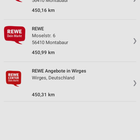
56410 Montabaur
IAB-Besonderheiten:
450,16 km
Verwendung genauer Standortdaten
Geräte anhand von aktiv angeforderten
REWE
Informationen identifizieren
Moselstr. 6
❯
56410 Montabaur
Nicht-IAB-Verarbeitungszwecke:
Notwendig
450,99 km
Performance
REWE Angebote in Wirges
Funktional
Wirges, Deutschland
❯
Werbung
450,31 km