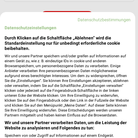
MEHR PROSPEKTE
Datenschutzbestimmungen
Datenschutzeinstellungen
Durch Klicken auf die Schaltfläche „Ablehnen“ wird die
weekli Magazin
Standardeinstellung nur für unbedingt erforderliche cookie
beibehalten.
Wir und unsere Partner speichern und/oder greifen auf Informationen auf
einem Gerät zu, wie z. B. eindeutige IDs in cookie und anderen
Browserspeichern, um personenbezogene Daten zu verarbeiten. Einige
Anbieter verarbeiten Ihre personenbezogenen Daten möglicherweise
aufgrund eines berechtigten Interesses. Um dem zu widersprechen, öffnen
Sie die „Einstellungen“. Sie können Ihre Einstellungen akzeptieren, ablehnen
oder verwalten, indem Sie auf die Schaltfläche „Einstellungen verwalten“
klicken oder jederzeit auf die Fingerabdruck-Schaltfläche in der linken
unteren Ecke der Website klicken. Um Ihre Einwilligung zu widerrufen,
klicken Sie auf den Fingerabdruck oder den Link in der Fußzeile der Website
Die perfekte Einwechslung: Dein Fan-Bonus!*
WM-Party-Rezepte mit REWE!
und klicken Sie auf den Menüpunkt „Meine Daten“. Auf dieser Seite können
17.07.2026
24.06.2026
Sie Ihre Einwilligung widerrufen. Diese Entscheidungen werden unseren
Partnern mitgeteilt und haben keinen Einfluss auf die Browserdaten.
Wir und unsere Partner verarbeiten Daten, um die Leistung der
Website zu analysieren und Folgendes zu tun:
Speichern von oder Zugriff auf Informationen auf einem Endgerät.