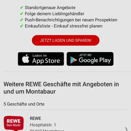
✔
Standortgenaue Angebote
Verwendung von Profilen zur Auswahl
✔
Folge deinem Lieblingshändler
personalisierter Werbung
✔
Push-Benachrichtigungen bei neuen Prospekten
✔
Einkaufsliste - Einkauf stressfrei planen
Erstellung von Profilen zur Personalisierung
von Inhalten
JETZT LADEN UND SPAREN!
Verwendung von Profilen zur Auswahl
personalisierter Inhalte
Messung der Werbeleistung
Messung der Performance von Inhalten
Weitere REWE Geschäfte mit Angeboten in
Analyse von Zielgruppen durch Statistiken oder
und um Montabaur
Kombinationen von Daten aus verschiedenen
Quellen
5 Geschäfte und Orte
Entwicklung und Verbesserung der Angebote
REWE
Verwendung reduzierter Daten zur Auswahl von
Hospitalstr. 1
Inhalten
❯