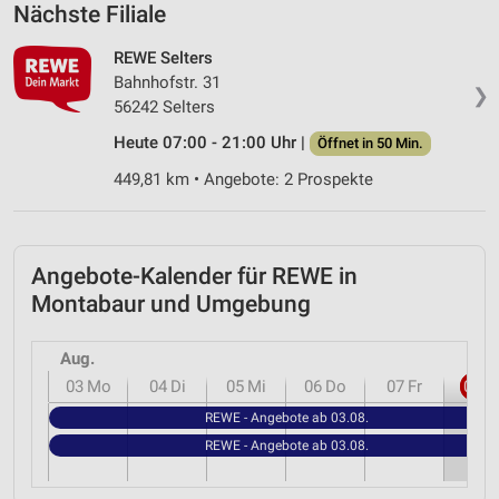
Nächste Filiale
REWE Selters
Bahnhofstr. 31
❯
56242 Selters
Heute 07:00 - 21:00 Uhr |
Öffnet in 50 Min.
449,81 km • Angebote: 2 Prospekte
Angebote-Kalender für REWE in
Montabaur und Umgebung
Aug.
03
Mo
04
Di
05
Mi
06
Do
07
Fr
08
S
REWE - Angebote ab 03.08.
REWE - Angebote ab 03.08.