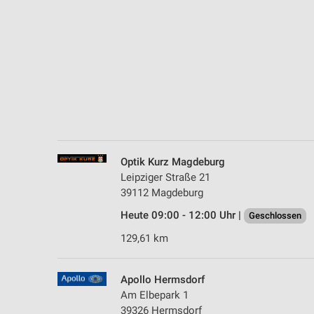
Messung der Performance von Inhalten
Analyse von Zielgruppen durch Statistiken oder Kombinationen 
Quellen
Entwicklung und Verbesserung der Angebote
Verwendung reduzierter Daten zur Auswahl von Inhalten
IAB-Besonderheiten:
Verwendung genauer Standortdaten
Optik Kurz Magdeburg
Leipziger Straße 21
Geräte anhand von aktiv angeforderten Informationen identifizie
39112 Magdeburg
Nicht-IAB-Verarbeitungszwecke:
Heute 09:00 - 12:00 Uhr |
Geschlossen
Notwendig
129,61 km
Performance
Apollo Hermsdorf
Funktional
Am Elbepark 1
39326 Hermsdorf
Werbung