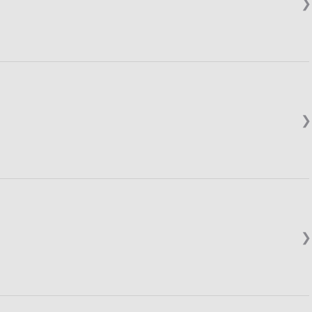
❯
❯
❯