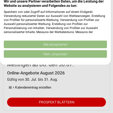
❯
Wir und unsere Partner verarbeiten Daten, um die Leistung der
Website zu analysieren und Folgendes zu tun:
Speichern von oder Zugriff auf Informationen auf einem Endgerät.
Verwendung reduzierter Daten zur Auswahl von Werbeanzeigen. Erstellung
von Profilen für personalisierte Werbung. Verwendung von Profilen zur
Auswahl personalisierter Werbung. Erstellung von Profilen zur
Personalisierung von Inhalten. Verwendung von Profilen zur Auswahl
personalisierter Inhalte. Messung der Werbeleistung. Messung der
Performance von Inhalten. Analyse von Zielgruppen durch Statistiken oder
Kombinationen von Daten aus verschiedenen Quellen. Entwicklung und
Verbesserung der Angebote. Verwendung reduzierter Daten zur Auswahl
Alle akzeptieren
von Inhalten.
Daten können außerhalb der Europäischen Union weitergegeben und in die
Nein, anpassen
USA gesendet werden.
Netto Marken-Discount Prospekt für
Ihre Einwilligung und die cookie Richtlinie gelten ausschließlich für diese
Mettingen ab Do. den 30.07.
Website/App.
Partnerliste anzeigen (1 IAB-Anbieter)
Online-Angebote August 2026
Gültig von 30. Jul. bis 31. Aug.
Wir nutzen Ihre Daten für folgende Zwecke:
IAB-Verarbeitungszwecke:
📅
Kalendereintrag erstellen
Speichern von oder Zugriff auf Informationen
auf einem Endgerät
PROSPEKT BLÄTTERN
Verwendung reduzierter Daten zur Auswahl von
Werbeanzeigen