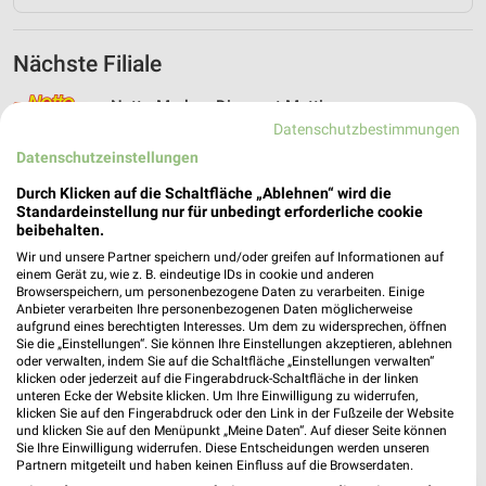
Nächste Filiale
Netto Marken-Discount Mettingen
Westkappelner Str. 28
Datenschutzbestimmungen
❯
49497 Mettingen
Datenschutzeinstellungen
Heute 07:00 - 21:00 Uhr |
Geöffnet
Durch Klicken auf die Schaltfläche „Ablehnen“ wird die
Standardeinstellung nur für unbedingt erforderliche cookie
381,69 km • Angebote: 4 Prospekte
beibehalten.
Wir und unsere Partner speichern und/oder greifen auf Informationen auf
einem Gerät zu, wie z. B. eindeutige IDs in cookie und anderen
Browserspeichern, um personenbezogene Daten zu verarbeiten. Einige
Anbieter verarbeiten Ihre personenbezogenen Daten möglicherweise
aufgrund eines berechtigten Interesses. Um dem zu widersprechen, öffnen
Sie die „Einstellungen“. Sie können Ihre Einstellungen akzeptieren, ablehnen
oder verwalten, indem Sie auf die Schaltfläche „Einstellungen verwalten“
klicken oder jederzeit auf die Fingerabdruck-Schaltfläche in der linken
unteren Ecke der Website klicken. Um Ihre Einwilligung zu widerrufen,
klicken Sie auf den Fingerabdruck oder den Link in der Fußzeile der Website
und klicken Sie auf den Menüpunkt „Meine Daten“. Auf dieser Seite können
Sie Ihre Einwilligung widerrufen. Diese Entscheidungen werden unseren
Partnern mitgeteilt und haben keinen Einfluss auf die Browserdaten.