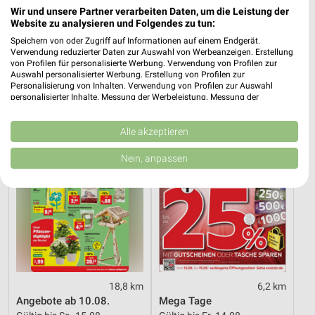
Wir und unsere Partner verarbeiten Daten, um die Leistung der
6,2 km
6,2 km
Website zu analysieren und Folgendes zu tun:
Dieter Knoll
Wohnen Spezial
Speichern von oder Zugriff auf Informationen auf einem Endgerät.
Gültig bis Fr. 14.08.
Gültig bis Fr. 14.08.
Verwendung reduzierter Daten zur Auswahl von Werbeanzeigen. Erstellung
von Profilen für personalisierte Werbung. Verwendung von Profilen zur
Auswahl personalisierter Werbung. Erstellung von Profilen zur
Thomas Philipps
XXXLutz
Personalisierung von Inhalten. Verwendung von Profilen zur Auswahl
personalisierter Inhalte. Messung der Werbeleistung. Messung der
Performance von Inhalten. Analyse von Zielgruppen durch Statistiken oder
Kombinationen von Daten aus verschiedenen Quellen. Entwicklung und
Verbesserung der Angebote. Verwendung reduzierter Daten zur Auswahl
Alle akzeptieren
von Inhalten.
Daten können außerhalb der Europäischen Union weitergegeben und in die
Nein, anpassen
USA gesendet werden.
Ihre Einwilligung und die cookie Richtlinie gelten ausschließlich für diese
Website/App.
Partnerliste anzeigen (1 IAB-Anbieter)
Wir nutzen Ihre Daten für folgende Zwecke:
IAB-Verarbeitungszwecke:
Speichern von oder Zugriff auf Informationen
auf einem Endgerät
18,8 km
6,2 km
Angebote ab 10.08.
Mega Tage
Verwendung reduzierter Daten zur Auswahl von