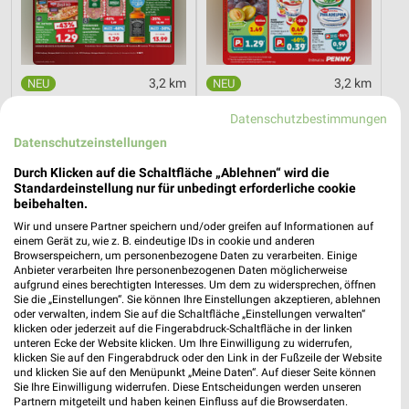
3,2 km
3,2 km
Mo-Mi Angebote ab 10.08.
Angebote ab 10.08.
Datenschutzbestimmungen
Gültig bis Mi. 12.08.
Gültig bis Sa. 15.08.
Datenschutzeinstellungen
XXXLutz
XXXLutz
Durch Klicken auf die Schaltfläche „Ablehnen“ wird die
Standardeinstellung nur für unbedingt erforderliche cookie
beibehalten.
Wir und unsere Partner speichern und/oder greifen auf Informationen auf
einem Gerät zu, wie z. B. eindeutige IDs in cookie und anderen
Browserspeichern, um personenbezogene Daten zu verarbeiten. Einige
Anbieter verarbeiten Ihre personenbezogenen Daten möglicherweise
aufgrund eines berechtigten Interesses. Um dem zu widersprechen, öffnen
Sie die „Einstellungen“. Sie können Ihre Einstellungen akzeptieren, ablehnen
oder verwalten, indem Sie auf die Schaltfläche „Einstellungen verwalten“
klicken oder jederzeit auf die Fingerabdruck-Schaltfläche in der linken
unteren Ecke der Website klicken. Um Ihre Einwilligung zu widerrufen,
klicken Sie auf den Fingerabdruck oder den Link in der Fußzeile der Website
und klicken Sie auf den Menüpunkt „Meine Daten“. Auf dieser Seite können
Sie Ihre Einwilligung widerrufen. Diese Entscheidungen werden unseren
Partnern mitgeteilt und haben keinen Einfluss auf die Browserdaten.