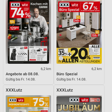
Verwendung reduzierter Daten zur Auswahl von
Inhalten
IAB-Besonderheiten:
Verwendung genauer Standortdaten
Geräte anhand von aktiv angeforderten
Informationen identifizieren
Nicht-IAB-Verarbeitungszwecke:
Notwendig
Performance
6,2 km
6,2 km
Angebote ab 08.08.
Büro Spezial
Funktional
Gültig bis Fr. 14.08.
Gültig bis Fr. 14.08.
Werbung
XXXLutz
XXXLutz