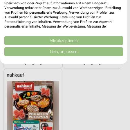
Speichern von oder Zugriff auf Informationen auf einem Endgerät.
Verwendung reduzierter Daten zur Auswahl von Werbeanzeigen. Erstellung
von Profilen für personalisierte Werbung. Verwendung von Profilen zur
Auswahl personalisierter Werbung. Erstellung von Profilen zur
Personalisierung von Inhalten. Verwendung von Profilen zur Auswahl
personalisierter Inhalte. Messung der Werbeleistung. Messung der
Performance von Inhalten. Analyse von Zielgruppen durch Statistiken oder
Kombinationen von Daten aus verschiedenen Quellen. Entwicklung und
Verbesserung der Angebote. Verwendung reduzierter Daten zur Auswahl
Alle akzeptieren
von Inhalten.
Daten können außerhalb der Europäischen Union weitergegeben und in die
13,9 km
10,2 km
Nein, anpassen
USA gesendet werden.
Wochenend Spezial
Angebote ab 03.08.
Ihre Einwilligung und die cookie Richtlinie gelten ausschließlich für diese
Noch morgen gültig
Noch morgen gültig
Website/App.
Partnerliste anzeigen (1 IAB-Anbieter)
nahkauf
Wir nutzen Ihre Daten für folgende Zwecke:
IAB-Verarbeitungszwecke:
Speichern von oder Zugriff auf Informationen
auf einem Endgerät
Verwendung reduzierter Daten zur Auswahl von
Werbeanzeigen
Erstellung von Profilen für personalisierte