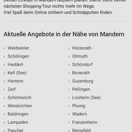
Deinen Einkauf in Mandern bequem planen. Damit steht Deiner
nächsten Shopping-Tour nichts mehr im Wege.
IAB-Besonderheiten:
Viel Spaß beim Online stöbern und Schnäppchen finden.
Verwendung genauer Standortdaten
Geräte anhand von aktiv angeforderten
Aktuelle Angebote in der Nähe von Mandern
Informationen identifizieren
Nicht-IAB-Verarbeitungszwecke:
›
Waldweiler
›
Holzerath
Notwendig
›
Schillingen
›
Ollmuth
›
Heddert
›
Schöndorf
Performance
›
Kell (See)
›
Bonerath
Funktional
›
Hentern
›
Gusenburg
›
Zerf
›
Pellingen
Werbung
›
Schömerich
›
Losheim (See)
›
Weiskirchen
›
Pluwig
›
Baldringen
›
Wadern
›
Lampaden
›
Franzenheim
›
Paschel
›
Reinsfeld