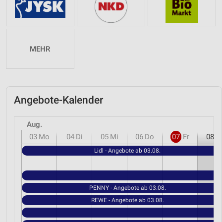
MEHR
Angebote-Kalender
Aug.
03
Mo
04
Di
05
Mi
06
Do
07
Fr
08
S
Lidl - Angebote ab 03.08.
PENNY - Angebote ab 03.08.
REWE - Angebote ab 03.08.