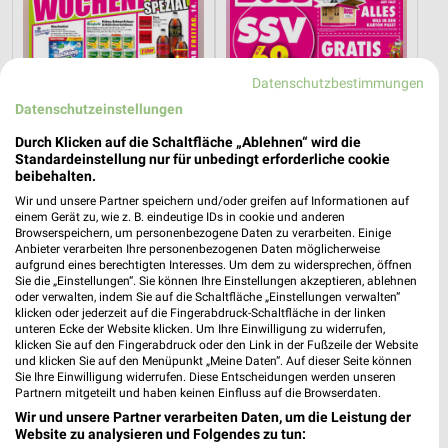
Datenschutzbestimmungen
Datenschutzeinstellungen
Durch Klicken auf die Schaltfläche „Ablehnen“ wird die
Standardeinstellung nur für unbedingt erforderliche cookie
beibehalten.
Wir und unsere Partner speichern und/oder greifen auf Informationen auf
einem Gerät zu, wie z. B. eindeutige IDs in cookie und anderen
Browserspeichern, um personenbezogene Daten zu verarbeiten. Einige
13,9 km
41,2 km
Anbieter verarbeiten Ihre personenbezogenen Daten möglicherweise
Wochenend Spezial
Angebote ab 03.08.
aufgrund eines berechtigten Interesses. Um dem zu widersprechen, öffnen
Gültig ab Fr. 14.08.
Noch morgen gültig
Sie die „Einstellungen“. Sie können Ihre Einstellungen akzeptieren, ablehnen
oder verwalten, indem Sie auf die Schaltfläche „Einstellungen verwalten“
klicken oder jederzeit auf die Fingerabdruck-Schaltfläche in der linken
NORMA
Globus
unteren Ecke der Website klicken. Um Ihre Einwilligung zu widerrufen,
klicken Sie auf den Fingerabdruck oder den Link in der Fußzeile der Website
und klicken Sie auf den Menüpunkt „Meine Daten“. Auf dieser Seite können
Sie Ihre Einwilligung widerrufen. Diese Entscheidungen werden unseren
Partnern mitgeteilt und haben keinen Einfluss auf die Browserdaten.
Wir und unsere Partner verarbeiten Daten, um die Leistung der
Website zu analysieren und Folgendes zu tun: