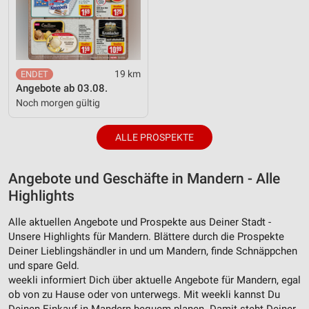
Werbung
Verwendung von Profilen zur Auswahl
personalisierter Werbung
19 km
Erstellung von Profilen zur Personalisierung
Angebote ab 03.08.
von Inhalten
Noch morgen gültig
Verwendung von Profilen zur Auswahl
personalisierter Inhalte
ALLE PROSPEKTE
Messung der Werbeleistung
Angebote und Geschäfte in Mandern - Alle
Messung der Performance von Inhalten
Highlights
Analyse von Zielgruppen durch Statistiken oder
Alle aktuellen Angebote und Prospekte aus Deiner Stadt -
Kombinationen von Daten aus verschiedenen
Unsere Highlights für Mandern. Blättere durch die Prospekte
Quellen
Deiner Lieblingshändler in und um Mandern, finde Schnäppchen
und spare Geld.
Entwicklung und Verbesserung der Angebote
weekli informiert Dich über aktuelle Angebote für Mandern, egal
ob von zu Hause oder von unterwegs. Mit weekli kannst Du
Verwendung reduzierter Daten zur Auswahl von
Inhalten