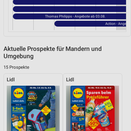
Thomas Philipps - Angebote ab 03.08.
Action - Angebo
Aktuelle Prospekte für Mandern und
Umgebung
15 Prospekte
Lidl
Lidl