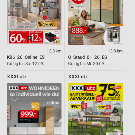
Geräte anhand von aktiv angeforderten
Informationen identifizieren
Nicht-IAB-Verarbeitungszwecke:
Notwendig
Performance
13,8 km
13,8 km
Funktional
K06_26_Online_ES
O_Staud_01_26_ES
Gültig bis Sa. 12.09.
Gültig bis Mi. 30.09.
Werbung
XXXLutz
XXXLutz