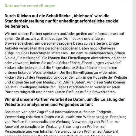
O_KLM_Kuechenbloecke_01_26_ES
Angebote ab 03.08.
Datenschutzeinstellungen
Gültig bis So. 16.08.
Noch morgen gültig
Durch Klicken auf die Schaltfläche „Ablehnen“ wird die
XXXLutz
XXXLutz
Standardeinstellung nur für unbedingt erforderliche cookie
beibehalten.
Wir und unsere Partner speichern und/oder greifen auf Informationen auf
einem Gerät zu, wie z. B. eindeutige IDs in cookie und anderen
Browserspeichern, um personenbezogene Daten zu verarbeiten. Einige
Anbieter verarbeiten Ihre personenbezogenen Daten möglicherweise
aufgrund eines berechtigten Interesses. Um dem zu widersprechen, öffnen
Sie die „Einstellungen“. Sie können Ihre Einstellungen akzeptieren, ablehnen
oder verwalten, indem Sie auf die Schaltfläche „Einstellungen verwalten“
klicken oder jederzeit auf die Fingerabdruck-Schaltfläche in der linken
unteren Ecke der Website klicken. Um Ihre Einwilligung zu widerrufen,
klicken Sie auf den Fingerabdruck oder den Link in der Fußzeile der Website
und klicken Sie auf den Menüpunkt „Meine Daten“. Auf dieser Seite können
Sie Ihre Einwilligung widerrufen. Diese Entscheidungen werden unseren
Partnern mitgeteilt und haben keinen Einfluss auf die Browserdaten.
Wir und unsere Partner verarbeiten Daten, um die Leistung der
Website zu analysieren und Folgendes zu tun:
28,4 km
28,4 km
Speichern von oder Zugriff auf Informationen auf einem Endgerät.
Verwendung reduzierter Daten zur Auswahl von Werbeanzeigen. Erstellung
Badezimmer-Testerinnen
Büro Spezial
von Profilen für personalisierte Werbung. Verwendung von Profilen zur
Noch heute gültig
Gültig bis Fr. 14.08.
Auswahl personalisierter Werbung. Erstellung von Profilen zur
Personalisierung von Inhalten. Verwendung von Profilen zur Auswahl