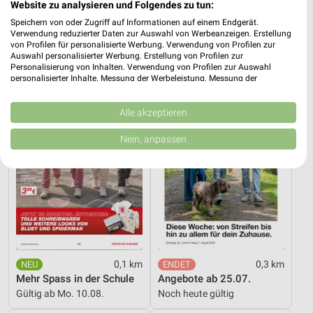
Website zu analysieren und Folgendes zu tun:
Inspiriert vom Meer
Alpaka cleaning collection
Speichern von oder Zugriff auf Informationen auf einem Endgerät.
Gültig bis Di. 25.08.
Gültig bis Di. 01.09.
Verwendung reduzierter Daten zur Auswahl von Werbeanzeigen. Erstellung
von Profilen für personalisierte Werbung. Verwendung von Profilen zur
Kik
Zeemann
Auswahl personalisierter Werbung. Erstellung von Profilen zur
Personalisierung von Inhalten. Verwendung von Profilen zur Auswahl
personalisierter Inhalte. Messung der Werbeleistung. Messung der
Performance von Inhalten. Analyse von Zielgruppen durch Statistiken oder
Kombinationen von Daten aus verschiedenen Quellen. Entwicklung und
Verbesserung der Angebote. Verwendung reduzierter Daten zur Auswahl
Alle akzeptieren
von Inhalten.
Daten können außerhalb der Europäischen Union weitergegeben und in die
Nein, anpassen
USA gesendet werden.
Ihre Einwilligung und die cookie Richtlinie gelten ausschließlich für diese
Website/App.
Partnerliste anzeigen (1 IAB-Anbieter)
Wir nutzen Ihre Daten für folgende Zwecke:
IAB-Verarbeitungszwecke:
Speichern von oder Zugriff auf Informationen
auf einem Endgerät
0,1 km
0,3 km
Mehr Spass in der Schule
Angebote ab 25.07.
Verwendung reduzierter Daten zur Auswahl von
Gültig ab Mo. 10.08.
Noch heute gültig
Werbeanzeigen