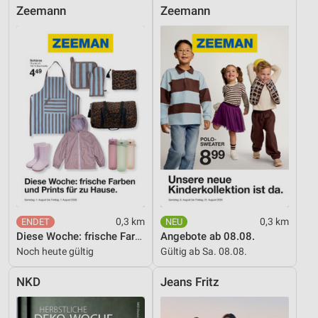
Zeemann
Zeemann
Erstellung von Profilen für personalisierte
Werbung
Verwendung von Profilen zur Auswahl
personalisierter Werbung
Erstellung von Profilen zur Personalisierung
von Inhalten
Verwendung von Profilen zur Auswahl
personalisierter Inhalte
Messung der Werbeleistung
Messung der Performance von Inhalten
0,3 km
0,3 km
Diese Woche: frische Farben und Prints für zu Hause.
Angebote ab 08.08.
Analyse von Zielgruppen durch Statistiken oder
Kombinationen von Daten aus verschiedenen
Noch heute gültig
Gültig ab Sa. 08.08.
Quellen
NKD
Jeans Fritz
Entwicklung und Verbesserung der Angebote