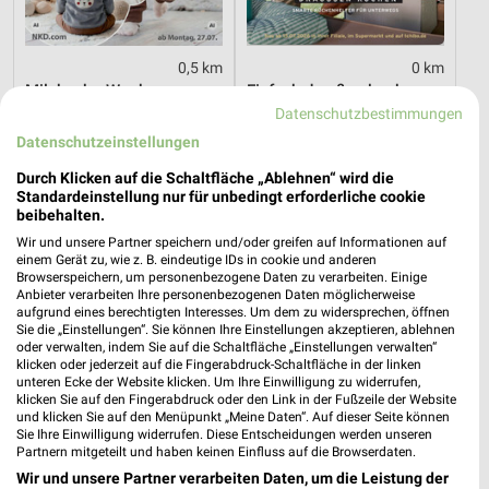
0,5 km
0 km
Milchzahn-Woche
Einfach draußen kochen
Gültig bis Do. 01.10.
Gültig bis Di. 18.08.
Datenschutzbestimmungen
Datenschutzeinstellungen
Tchibo
Tchibo
Durch Klicken auf die Schaltfläche „Ablehnen“ wird die
Standardeinstellung nur für unbedingt erforderliche cookie
beibehalten.
Wir und unsere Partner speichern und/oder greifen auf Informationen auf
einem Gerät zu, wie z. B. eindeutige IDs in cookie und anderen
Browserspeichern, um personenbezogene Daten zu verarbeiten. Einige
Anbieter verarbeiten Ihre personenbezogenen Daten möglicherweise
aufgrund eines berechtigten Interesses. Um dem zu widersprechen, öffnen
Sie die „Einstellungen“. Sie können Ihre Einstellungen akzeptieren, ablehnen
oder verwalten, indem Sie auf die Schaltfläche „Einstellungen verwalten“
klicken oder jederzeit auf die Fingerabdruck-Schaltfläche in der linken
unteren Ecke der Website klicken. Um Ihre Einwilligung zu widerrufen,
klicken Sie auf den Fingerabdruck oder den Link in der Fußzeile der Website
und klicken Sie auf den Menüpunkt „Meine Daten“. Auf dieser Seite können
Sie Ihre Einwilligung widerrufen. Diese Entscheidungen werden unseren
Partnern mitgeteilt und haben keinen Einfluss auf die Browserdaten.
Wir und unsere Partner verarbeiten Daten, um die Leistung der
0 km
0 km