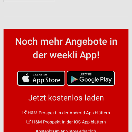
Noch mehr Angebote in
der weekli App!
Jetzt kostenlos laden
H&M Prospekt in der Android App blättern
H&M Prospekt in der iOS App blättern
Kostenlos im App Store erhältlich