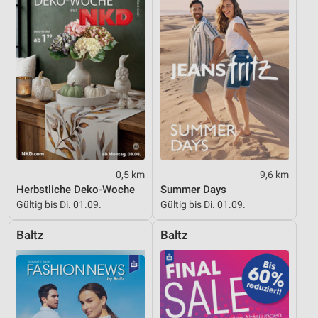
Verwendung reduzierter Daten zur Auswahl von
Inhalten
IAB-Besonderheiten:
Verwendung genauer Standortdaten
Geräte anhand von aktiv angeforderten
Informationen identifizieren
Nicht-IAB-Verarbeitungszwecke:
Notwendig
0,5 km
9,6 km
Performance
Herbstliche Deko-Woche
Summer Days
Gültig bis Di. 01.09.
Gültig bis Di. 01.09.
Funktional
Werbung
Baltz
Baltz