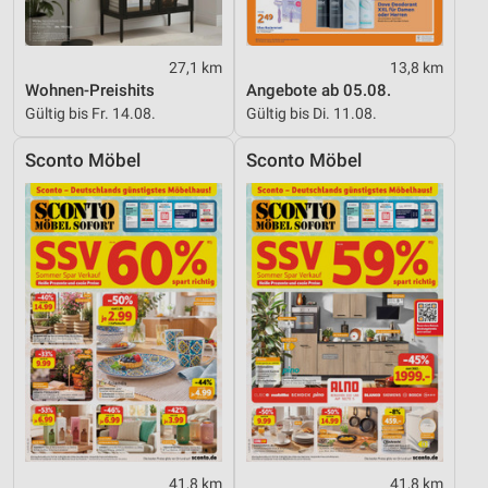
Kombinationen von Daten aus verschiedenen
Quellen
Entwicklung und Verbesserung der Angebote
27,1 km
13,8 km
Wohnen-Preishits
Angebote ab 05.08.
Verwendung reduzierter Daten zur Auswahl von
Gültig bis Fr. 14.08.
Gültig bis Di. 11.08.
Inhalten
Sconto Möbel
Sconto Möbel
IAB-Besonderheiten:
Verwendung genauer Standortdaten
Geräte anhand von aktiv angeforderten
Informationen identifizieren
Nicht-IAB-Verarbeitungszwecke:
Notwendig
Performance
Funktional
Werbung
41,8 km
41,8 km