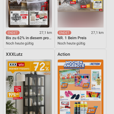
Speichern von oder Zugriff auf Informationen
auf einem Endgerät
Verwendung reduzierter Daten zur Auswahl von
Werbeanzeigen
Erstellung von Profilen für personalisierte
27,1 km
27,1 km
Werbung
Bis zu 62% in diesem prospekt
NR. 1 Beim Preis
Noch heute gültig
Noch heute gültig
Verwendung von Profilen zur Auswahl
personalisierter Werbung
XXXLutz
Action
Erstellung von Profilen zur Personalisierung
von Inhalten
Verwendung von Profilen zur Auswahl
personalisierter Inhalte
Messung der Werbeleistung
Messung der Performance von Inhalten
Analyse von Zielgruppen durch Statistiken oder