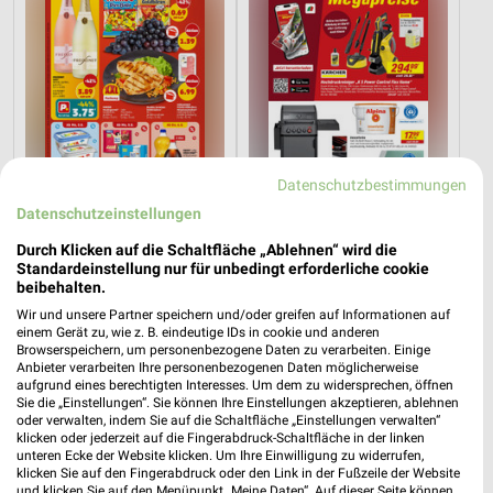
Datenschutzbestimmungen
Datenschutzeinstellungen
8,9 km
10,9 km
Durch Klicken auf die Schaltfläche „Ablehnen“ wird die
Angebote ab 03.08.
Angebote ab 01.08.
Standardeinstellung nur für unbedingt erforderliche cookie
beibehalten.
Gültig bis Sa. 08.08.
Noch morgen gültig
Wir und unsere Partner speichern und/oder greifen auf Informationen auf
einem Gerät zu, wie z. B. eindeutige IDs in cookie und anderen
Zurbrüggen
XXXLutz
Browserspeichern, um personenbezogene Daten zu verarbeiten. Einige
Anbieter verarbeiten Ihre personenbezogenen Daten möglicherweise
aufgrund eines berechtigten Interesses. Um dem zu widersprechen, öffnen
Sie die „Einstellungen“. Sie können Ihre Einstellungen akzeptieren, ablehnen
oder verwalten, indem Sie auf die Schaltfläche „Einstellungen verwalten“
klicken oder jederzeit auf die Fingerabdruck-Schaltfläche in der linken
unteren Ecke der Website klicken. Um Ihre Einwilligung zu widerrufen,
klicken Sie auf den Fingerabdruck oder den Link in der Fußzeile der Website
und klicken Sie auf den Menüpunkt „Meine Daten“. Auf dieser Seite können