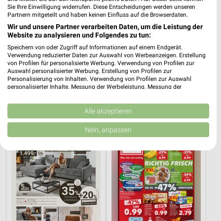
Sie Ihre Einwilligung widerrufen. Diese Entscheidungen werden unseren
Partnern mitgeteilt und haben keinen Einfluss auf die Browserdaten.
Wir und unsere Partner verarbeiten Daten, um die Leistung der
Website zu analysieren und Folgendes zu tun:
Speichern von oder Zugriff auf Informationen auf einem Endgerät.
Verwendung reduzierter Daten zur Auswahl von Werbeanzeigen. Erstellung
von Profilen für personalisierte Werbung. Verwendung von Profilen zur
Auswahl personalisierter Werbung. Erstellung von Profilen zur
17,4 km
43,2 km
Personalisierung von Inhalten. Verwendung von Profilen zur Auswahl
Angebote ab 11.07.
Wohnen Spezial
personalisierter Inhalte. Messung der Werbeleistung. Messung der
Performance von Inhalten. Analyse von Zielgruppen durch Statistiken oder
Gültig bis Sa. 08.08.
Gültig bis Fr. 14.08.
Kombinationen von Daten aus verschiedenen Quellen. Entwicklung und
Verbesserung der Angebote. Verwendung reduzierter Daten zur Auswahl
Alle akzeptieren
XXXLutz
Kaufland
von Inhalten.
Daten können außerhalb der Europäischen Union weitergegeben und in die
Nein, anpassen
USA gesendet werden.
Ihre Einwilligung und die cookie Richtlinie gelten ausschließlich für diese
Website/App.
Partnerliste anzeigen (1 IAB-Anbieter)
Wir nutzen Ihre Daten für folgende Zwecke:
IAB-Verarbeitungszwecke:
Speichern von oder Zugriff auf Informationen
auf einem Endgerät