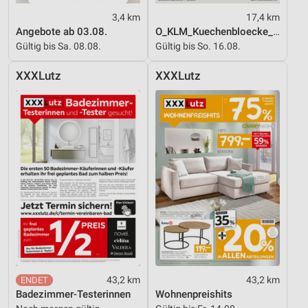
3,4 km
17,4 km
Entwicklung und Verbesserung der Angebote
Angebote ab 03.08.
O_KLM_Kuechenbloecke_01_26_ES
Gültig bis Sa. 08.08.
Gültig bis So. 16.08.
Verwendung reduzierter Daten zur Auswahl von
Inhalten
XXXLutz
XXXLutz
IAB-Besonderheiten:
Verwendung genauer Standortdaten
Geräte anhand von aktiv angeforderten
Informationen identifizieren
Nicht-IAB-Verarbeitungszwecke:
Notwendig
Performance
Funktional
Werbung
43,2 km
43,2 km
Badezimmer-Testerinnen
Wohnenpreishits