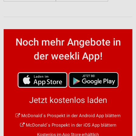
Noch mehr Angebote in
der weekli App!
Jetzt kostenlos laden
McDonald´s Prospekt in der Android App blättern
McDonald´s Prospekt in der iOS App blättern
Kostenlos im App Store erhältlich