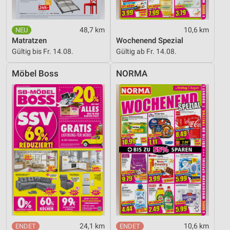
48,7 km
10,6 km
Matratzen
Wochenend Spezial
Gültig bis Fr. 14.08.
Gültig ab Fr. 14.08.
Möbel Boss
NORMA
24,1 km
10,6 km