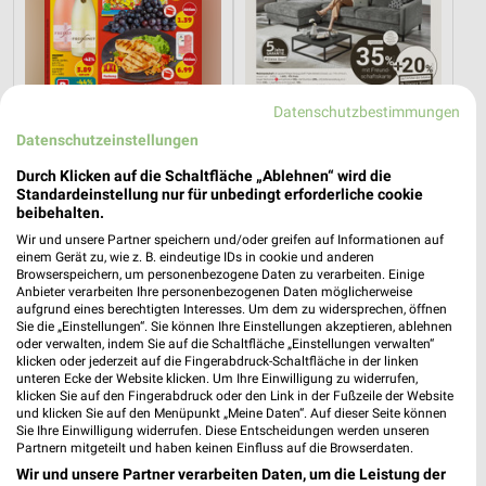
Datenschutzbestimmungen
Datenschutzeinstellungen
Durch Klicken auf die Schaltfläche „Ablehnen“ wird die
Standardeinstellung nur für unbedingt erforderliche cookie
beibehalten.
8,5 km
48,7 km
Wir und unsere Partner speichern und/oder greifen auf Informationen auf
Angebote ab 03.08.
Dieter Knoll
einem Gerät zu, wie z. B. eindeutige IDs in cookie und anderen
Noch heute gültig
Gültig bis Fr. 14.08.
Browserspeichern, um personenbezogene Daten zu verarbeiten. Einige
Anbieter verarbeiten Ihre personenbezogenen Daten möglicherweise
aufgrund eines berechtigten Interesses. Um dem zu widersprechen, öffnen
XXXLutz
Thomas Philipps
Sie die „Einstellungen“. Sie können Ihre Einstellungen akzeptieren, ablehnen
oder verwalten, indem Sie auf die Schaltfläche „Einstellungen verwalten“
klicken oder jederzeit auf die Fingerabdruck-Schaltfläche in der linken
unteren Ecke der Website klicken. Um Ihre Einwilligung zu widerrufen,
klicken Sie auf den Fingerabdruck oder den Link in der Fußzeile der Website
und klicken Sie auf den Menüpunkt „Meine Daten“. Auf dieser Seite können
Sie Ihre Einwilligung widerrufen. Diese Entscheidungen werden unseren
Partnern mitgeteilt und haben keinen Einfluss auf die Browserdaten.
Wir und unsere Partner verarbeiten Daten, um die Leistung der