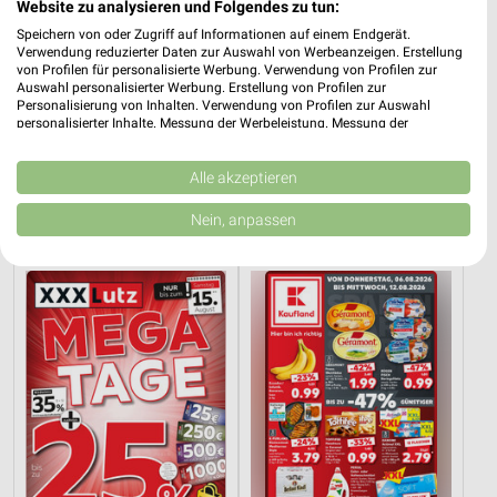
Website zu analysieren und Folgendes zu tun:
Speichern von oder Zugriff auf Informationen auf einem Endgerät.
Verwendung reduzierter Daten zur Auswahl von Werbeanzeigen. Erstellung
von Profilen für personalisierte Werbung. Verwendung von Profilen zur
Auswahl personalisierter Werbung. Erstellung von Profilen zur
Personalisierung von Inhalten. Verwendung von Profilen zur Auswahl
personalisierter Inhalte. Messung der Werbeleistung. Messung der
Performance von Inhalten. Analyse von Zielgruppen durch Statistiken oder
48,7 km
9,3 km
Kombinationen von Daten aus verschiedenen Quellen. Entwicklung und
Wohnen Spezial
Angebote ab 10.08.
Verbesserung der Angebote. Verwendung reduzierter Daten zur Auswahl
Alle akzeptieren
von Inhalten.
Gültig bis Fr. 14.08.
Gültig ab Mo. 10.08.
Daten können außerhalb der Europäischen Union weitergegeben und in die
Nein, anpassen
USA gesendet werden.
XXXLutz
Kaufland
Ihre Einwilligung und die cookie Richtlinie gelten ausschließlich für diese
Website/App.
Partnerliste anzeigen (1 IAB-Anbieter)
Wir nutzen Ihre Daten für folgende Zwecke:
IAB-Verarbeitungszwecke:
Speichern von oder Zugriff auf Informationen
auf einem Endgerät
Verwendung reduzierter Daten zur Auswahl von
Werbeanzeigen