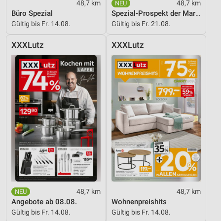
Verwendung reduzierter Daten zur Auswahl von
48,7 km
48,7 km
Inhalten
Büro Spezial
Spezial-Prospekt der Marken
Gültig bis Fr. 14.08.
Gültig bis Fr. 21.08.
IAB-Besonderheiten:
Verwendung genauer Standortdaten
XXXLutz
XXXLutz
Geräte anhand von aktiv angeforderten
Informationen identifizieren
Nicht-IAB-Verarbeitungszwecke:
Notwendig
Performance
Funktional
Werbung
48,7 km
48,7 km
Angebote ab 08.08.
Wohnenpreishits
Gültig bis Fr. 14.08.
Gültig bis Fr. 14.08.