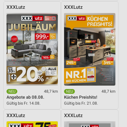
XXXLutz
XXXLutz
48,7 km
48,7 km
Angebote ab 08.08.
Küchen Preishits!
Gültig bis Fr. 14.08.
Gültig bis Fr. 21.08.
XXXLutz
XXXLutz