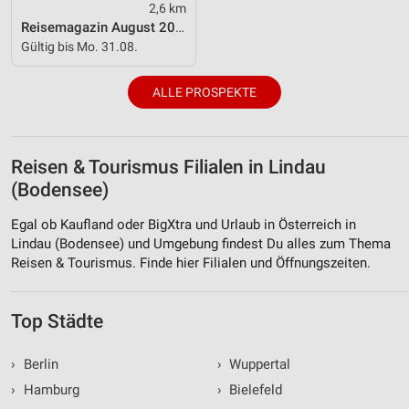
2,6 km
Verwendung genauer Standortdaten
Reisemagazin August 2026
Gültig bis Mo. 31.08.
Geräte anhand von aktiv angeforderten
Informationen identifizieren
ALLE PROSPEKTE
Nicht-IAB-Verarbeitungszwecke:
Notwendig
Reisen & Tourismus Filialen in Lindau
Performance
(Bodensee)
Funktional
Egal ob Kaufland oder BigXtra und Urlaub in Österreich in
Lindau (Bodensee) und Umgebung findest Du alles zum Thema
Werbung
Reisen & Tourismus. Finde hier Filialen und Öffnungszeiten.
Top Städte
›
Berlin
›
Wuppertal
›
Hamburg
›
Bielefeld