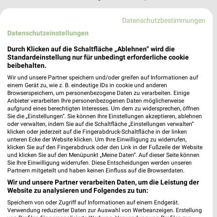
Datenschutzbestimmungen
Kaufland Ravensburg
Datenschutzeinstellungen
Weißenauer Straße 15
88214 Ravensburg
Durch Klicken auf die Schaltfläche „Ablehnen“ wird die
❯
Standardeinstellung nur für unbedingt erforderliche cookie
Heute 07:00 - 22:00 Uhr |
Schließt in 7 Min.
beibehalten.
593,58 km • Angebote: 2 Prospekte
Wir und unsere Partner speichern und/oder greifen auf Informationen auf
einem Gerät zu, wie z. B. eindeutige IDs in cookie und anderen
Browserspeichern, um personenbezogene Daten zu verarbeiten. Einige
Anbieter verarbeiten Ihre personenbezogenen Daten möglicherweise
Kaufland Weingarten
aufgrund eines berechtigten Interesses. Um dem zu widersprechen, öffnen
Sie die „Einstellungen“. Sie können Ihre Einstellungen akzeptieren, ablehnen
Franz-Beer-Straße 108
oder verwalten, indem Sie auf die Schaltfläche „Einstellungen verwalten“
88250 Weingarten
❯
klicken oder jederzeit auf die Fingerabdruck-Schaltfläche in der linken
unteren Ecke der Website klicken. Um Ihre Einwilligung zu widerrufen,
Heute 07:00 - 22:00 Uhr |
Schließt in 7 Min.
klicken Sie auf den Fingerabdruck oder den Link in der Fußzeile der Website
und klicken Sie auf den Menüpunkt „Meine Daten“. Auf dieser Seite können
589,95 km • Angebote: 2 Prospekte
Sie Ihre Einwilligung widerrufen. Diese Entscheidungen werden unseren
Partnern mitgeteilt und haben keinen Einfluss auf die Browserdaten.
Wir und unsere Partner verarbeiten Daten, um die Leistung der
Kaufland Weingarten
Website zu analysieren und Folgendes zu tun:
Karlstraße 21
Speichern von oder Zugriff auf Informationen auf einem Endgerät.
88250 Weingarten
Verwendung reduzierter Daten zur Auswahl von Werbeanzeigen. Erstellung
❯