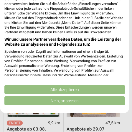
oder verwalten, indem Sie auf die Schaltfläche „Einstellungen verwalten“
klicken oder jederzeit auf die Fingerabdruck-Schaltfläche in der linken
24 km
24 km
unteren Ecke der Website klicken. Um Ihre Einwilligung zu widerrufen,
Angebote ab 15.07.
Angebote ab 15.07.
klicken Sie auf den Fingerabdruck oder den Link in der Fußzeile der Website
Gültig bis Di. 11.08.
Gültig bis Di. 11.08.
und klicken Sie auf den Menüpunkt „Meine Daten“. Auf dieser Seite können
Sie Ihre Einwilligung widerrufen. Diese Entscheidungen werden unseren
Partnern mitgeteilt und haben keinen Einfluss auf die Browserdaten.
Globus
Höffner
Wir und unsere Partner verarbeiten Daten, um die Leistung der
Website zu analysieren und Folgendes zu tun:
Speichern von oder Zugriff auf Informationen auf einem Endgerät.
Verwendung reduzierter Daten zur Auswahl von Werbeanzeigen. Erstellung
von Profilen für personalisierte Werbung. Verwendung von Profilen zur
Auswahl personalisierter Werbung. Erstellung von Profilen zur
Personalisierung von Inhalten. Verwendung von Profilen zur Auswahl
personalisierter Inhalte. Messung der Werbeleistung. Messung der
Performance von Inhalten. Analyse von Zielgruppen durch Statistiken oder
Kombinationen von Daten aus verschiedenen Quellen. Entwicklung und
Verbesserung der Angebote. Verwendung reduzierter Daten zur Auswahl
Alle akzeptieren
von Inhalten.
Daten können außerhalb der Europäischen Union weitergegeben und in die
Nein, anpassen
USA gesendet werden.
Ihre Einwilligung und die cookie Richtlinie gelten ausschließlich für diese
Website/App.
Partnerliste anzeigen (1 IAB-Anbieter)
9,9 km
47,5 km
Angebote ab 03.08.
Angebote ab 29.07
Wir nutzen Ihre Daten für folgende Zwecke: