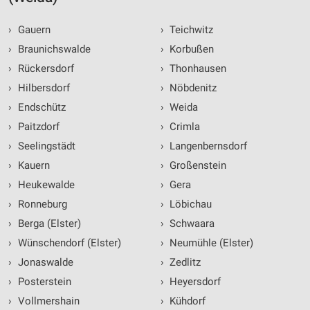
Werbung
›
Gauern
›
Teichwitz
›
Braunichswalde
›
Korbußen
›
Rückersdorf
›
Thonhausen
›
Hilbersdorf
›
Nöbdenitz
›
Endschütz
›
Weida
›
Paitzdorf
›
Crimla
›
Seelingstädt
›
Langenbernsdorf
›
Kauern
›
Großenstein
›
Heukewalde
›
Gera
›
Ronneburg
›
Löbichau
›
Berga (Elster)
›
Schwaara
›
Wünschendorf (Elster)
›
Neumühle (Elster)
›
Jonaswalde
›
Zedlitz
›
Posterstein
›
Heyersdorf
›
Vollmershain
›
Kühdorf