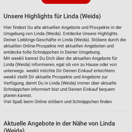
Analyse von Zielgruppen durch Statistiken oder
Kombinationen von Daten aus verschiedenen
Unsere Highlights für Linda (Weida)
Quellen
Hier findest Du alle aktuellen Angebote und Prospekte in der
Entwicklung und Verbesserung der Angebote
Umgebung von Linda (Weida). Entdecke Unsere Highlights
Deiner Lieblings-Geschäfte in Linda (Weida). Stöbere durch die
Verwendung reduzierter Daten zur Auswahl von
aktuellen Online-Prospekte mit aktuellen Angeboten und
Inhalten
entdecke tolle Schnäppchen in Deiner Umgebung.
IAB-Besonderheiten:
Mit weekli kannst Du Dich über die aktuellen Angebote für
Linda (Weida) informieren, egal ob von zu Hause oder von
Verwendung genauer Standortdaten
unterwegs. weekli möchte Dir Deinen Einkauf erleichtern.
weekli stellt Dir aktuelle Prospekte und Angebote zur
Geräte anhand von aktiv angeforderten
Verfügung, damit Du in Linda (Weida) immer über aktuelle
Informationen identifizieren
Schnäppchen informiert bist und Deinen Einkauf bequem
Nicht-IAB-Verarbeitungszwecke:
planen kannst.
Viel Spaß beim Online stöbern und Schnäppchen finden.
Notwendig
Performance
Aktuelle Angebote in der Nähe von Linda
Funktional
(Weida)