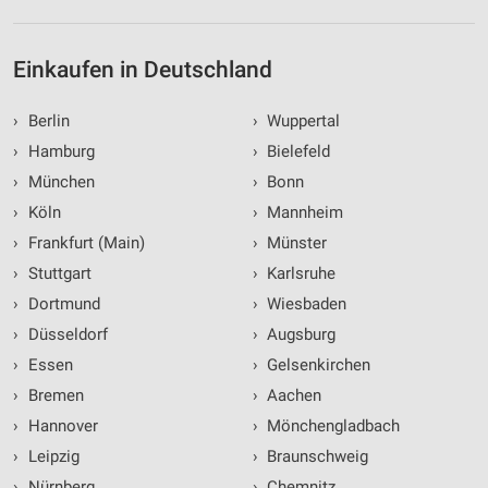
Einkaufen in Deutschland
›
Berlin
›
Wuppertal
›
Hamburg
›
Bielefeld
›
München
›
Bonn
›
Köln
›
Mannheim
›
Frankfurt (Main)
›
Münster
›
Stuttgart
›
Karlsruhe
›
Dortmund
›
Wiesbaden
›
Düsseldorf
›
Augsburg
›
Essen
›
Gelsenkirchen
›
Bremen
›
Aachen
›
Hannover
›
Mönchengladbach
›
Leipzig
›
Braunschweig
›
Nürnberg
›
Chemnitz