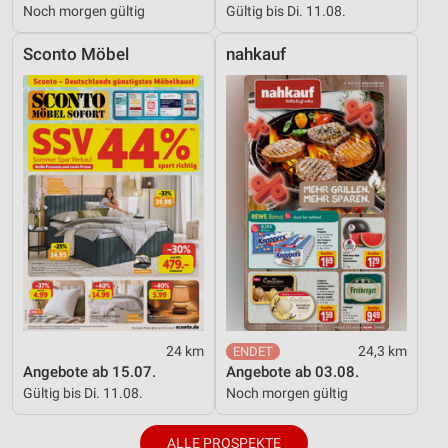
Noch morgen gültig
Gültig bis Di. 11.08.
IAB-Verarbeitungszwecke:
Speichern von oder Zugriff auf Informationen
Sconto Möbel
nahkauf
auf einem Endgerät
Verwendung reduzierter Daten zur Auswahl von
Werbeanzeigen
Erstellung von Profilen für personalisierte
Werbung
Verwendung von Profilen zur Auswahl
personalisierter Werbung
Erstellung von Profilen zur Personalisierung
von Inhalten
Verwendung von Profilen zur Auswahl
24 km
24,3 km
personalisierter Inhalte
Angebote ab 15.07.
Angebote ab 03.08.
Gültig bis Di. 11.08.
Noch morgen gültig
Messung der Werbeleistung
Messung der Performance von Inhalten
ALLE PROSPEKTE