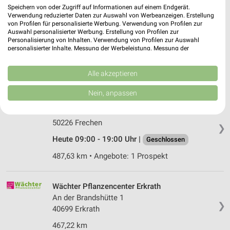
Speichern von oder Zugriff auf Informationen auf einem Endgerät.
Blumen Risse Solingen
Verwendung reduzierter Daten zur Auswahl von Werbeanzeigen. Erstellung
von Profilen für personalisierte Werbung. Verwendung von Profilen zur
Kölner Str. 94
Auswahl personalisierter Werbung. Erstellung von Profilen zur
42651 Solingen
❯
Personalisierung von Inhalten. Verwendung von Profilen zur Auswahl
personalisierter Inhalte. Messung der Werbeleistung. Messung der
Heute 08:30 - 18:30 Uhr |
Geschlossen
Performance von Inhalten. Analyse von Zielgruppen durch Statistiken oder
Kombinationen von Daten aus verschiedenen Quellen. Entwicklung und
459,22 km
Verbesserung der Angebote. Verwendung reduzierter Daten zur Auswahl
Alle akzeptieren
von Inhalten.
Daten können außerhalb der Europäischen Union weitergegeben und in die
Nein, anpassen
USA gesendet werden.
Dehner Markt Frechen
Ihre Einwilligung und die cookie Richtlinie gelten ausschließlich für diese
Dr-Gottf-Cremer-Allee 3
Website/App.
50226 Frechen
❯
Partnerliste anzeigen (1 IAB-Anbieter)
Heute 09:00 - 19:00 Uhr |
Geschlossen
Wir nutzen Ihre Daten für folgende Zwecke:
487,63 km • Angebote: 1 Prospekt
IAB-Verarbeitungszwecke:
Speichern von oder Zugriff auf Informationen
auf einem Endgerät
Wächter Pflanzencenter Erkrath
An der Brandshütte 1
Verwendung reduzierter Daten zur Auswahl von
❯
40699 Erkrath
Werbeanzeigen
467,22 km