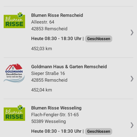
Erstellung von Profilen für personalisierte
Werbung
Blumen Risse Rem­scheid
Verwendung von Profilen zur Auswahl
Alleestr. 64
personalisierter Werbung
42853 Rem­scheid
❯
Erstellung von Profilen zur Personalisierung
Heute 08:30 - 18:30 Uhr |
Geschlossen
von Inhalten
452,03 km
Verwendung von Profilen zur Auswahl
personalisierter Inhalte
Goldmann Haus & Garten Remscheid
Messung der Werbeleistung
Sieper Straße 16
❯
42855 Remscheid
Messung der Performance von Inhalten
452,04 km
Analyse von Zielgruppen durch Statistiken oder
Kombinationen von Daten aus verschiedenen
Quellen
Blumen Risse Wesseling
Flach-Fengler-Str. 51-65
Entwicklung und Verbesserung der Angebote
50389 Wesseling
❯
Heute 08:30 - 18:30 Uhr |
Geschlossen
Verwendung reduzierter Daten zur Auswahl von