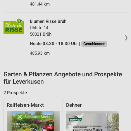
Inhalten
481,44 km
IAB-Besonderheiten:
Verwendung genauer Standortdaten
Blumen Risse Brühl
Uhlstr. 14
Geräte anhand von aktiv angeforderten
50321 Brühl
Informationen identifizieren
❯
Heute 08:30 - 18:30 Uhr |
Geschlossen
Nicht-IAB-Verarbeitungszwecke:
485,93 km
Notwendig
Performance
Garten & Pflanzen Angebote und Prospekte
Funktional
für Leverkusen
Werbung
2 Prospekte
Raiffeisen-Markt
Dehner