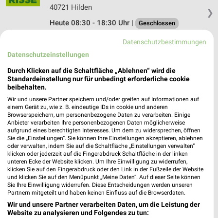
40721 Hilden
❯
Heute 08:30 - 18:30 Uhr |
Geschlossen
469,22 km
Datenschutzbestimmungen
Datenschutzeinstellungen
Blumen Risse Frechen
Durch Klicken auf die Schaltfläche „Ablehnen“ wird die
Europaallee 7
Standardeinstellung nur für unbedingt erforderliche cookie
beibehalten.
50226 Frechen
❯
Wir und unsere Partner speichern und/oder greifen auf Informationen auf
Heute 09:00 - 19:00 Uhr |
Geschlossen
einem Gerät zu, wie z. B. eindeutige IDs in cookie und anderen
Browserspeichern, um personenbezogene Daten zu verarbeiten. Einige
485,90 km
Anbieter verarbeiten Ihre personenbezogenen Daten möglicherweise
aufgrund eines berechtigten Interesses. Um dem zu widersprechen, öffnen
Sie die „Einstellungen“. Sie können Ihre Einstellungen akzeptieren, ablehnen
oder verwalten, indem Sie auf die Schaltfläche „Einstellungen verwalten“
Blumen Risse Köln
klicken oder jederzeit auf die Fingerabdruck-Schaltfläche in der linken
Bahnhofstr. 19
unteren Ecke der Website klicken. Um Ihre Einwilligung zu widerrufen,
klicken Sie auf den Fingerabdruck oder den Link in der Fußzeile der Website
51143 Köln
❯
und klicken Sie auf den Menüpunkt „Meine Daten“. Auf dieser Seite können
Sie Ihre Einwilligung widerrufen. Diese Entscheidungen werden unseren
Heute 08:30 - 18:30 Uhr |
Geschlossen
Partnern mitgeteilt und haben keinen Einfluss auf die Browserdaten.
473,51 km
Wir und unsere Partner verarbeiten Daten, um die Leistung der
Website zu analysieren und Folgendes zu tun: