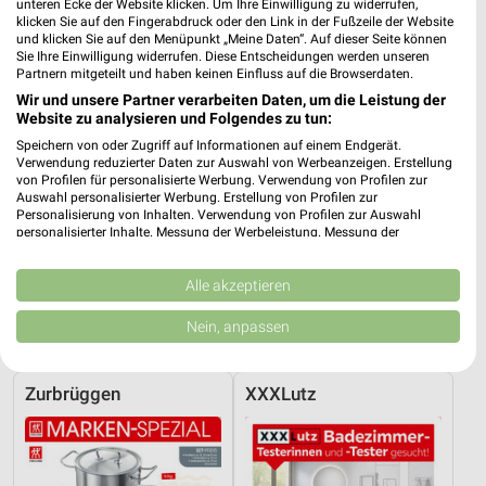
unteren Ecke der Website klicken. Um Ihre Einwilligung zu widerrufen,
klicken Sie auf den Fingerabdruck oder den Link in der Fußzeile der Website
und klicken Sie auf den Menüpunkt „Meine Daten“. Auf dieser Seite können
Sie Ihre Einwilligung widerrufen. Diese Entscheidungen werden unseren
Partnern mitgeteilt und haben keinen Einfluss auf die Browserdaten.
Wir und unsere Partner verarbeiten Daten, um die Leistung der
Website zu analysieren und Folgendes zu tun:
Speichern von oder Zugriff auf Informationen auf einem Endgerät.
Verwendung reduzierter Daten zur Auswahl von Werbeanzeigen. Erstellung
von Profilen für personalisierte Werbung. Verwendung von Profilen zur
Auswahl personalisierter Werbung. Erstellung von Profilen zur
Personalisierung von Inhalten. Verwendung von Profilen zur Auswahl
personalisierter Inhalte. Messung der Werbeleistung. Messung der
Performance von Inhalten. Analyse von Zielgruppen durch Statistiken oder
Kombinationen von Daten aus verschiedenen Quellen. Entwicklung und
Verbesserung der Angebote. Verwendung reduzierter Daten zur Auswahl
Alle akzeptieren
34,5 km
34,5 km
von Inhalten.
Daten können außerhalb der Europäischen Union weitergegeben und in die
Wohnenpreishits
Büro Spezial
Nein, anpassen
USA gesendet werden.
Gültig bis Fr. 14.08.
Gültig bis Fr. 14.08.
Ihre Einwilligung und die cookie Richtlinie gelten ausschließlich für diese
Website/App.
Zurbrüggen
XXXLutz
Partnerliste anzeigen (1 IAB-Anbieter)
Wir nutzen Ihre Daten für folgende Zwecke:
IAB-Verarbeitungszwecke: