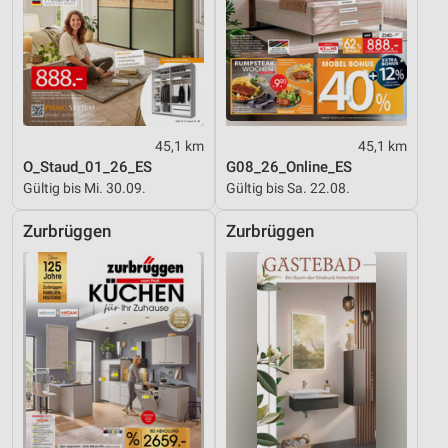
Kombinationen von Daten aus verschiedenen
Quellen
Entwicklung und Verbesserung der Angebote
Verwendung reduzierter Daten zur Auswahl von
Inhalten
45,1 km
45,1 km
IAB-Besonderheiten:
O_Staud_01_26_ES
G08_26_Online_ES
Verwendung genauer Standortdaten
Gültig bis Mi. 30.09.
Gültig bis Sa. 22.08.
Geräte anhand von aktiv angeforderten
Zurbrüggen
Zurbrüggen
Informationen identifizieren
Nicht-IAB-Verarbeitungszwecke:
Notwendig
Performance
Funktional
Werbung