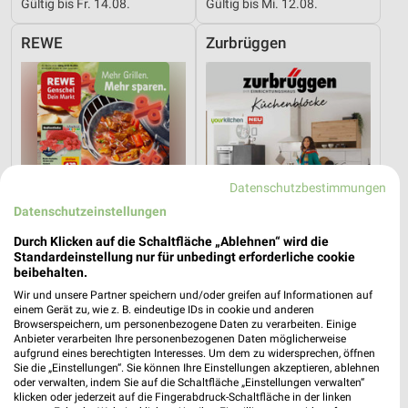
Gültig bis Fr. 14.08.
Gültig bis Mi. 12.08.
REWE
Zurbrüggen
Datenschutzbestimmungen
Datenschutzeinstellungen
Durch Klicken auf die Schaltfläche „Ablehnen“ wird die
Standardeinstellung nur für unbedingt erforderliche cookie
beibehalten.
Wir und unsere Partner speichern und/oder greifen auf Informationen auf
einem Gerät zu, wie z. B. eindeutige IDs in cookie und anderen
0,9 km
45,1 km
Browserspeichern, um personenbezogene Daten zu verarbeiten. Einige
Angebote ab 03.08.
O_KLM_Kuechenbloecke_01_26_ES
Anbieter verarbeiten Ihre personenbezogenen Daten möglicherweise
Gültig bis Sa. 08.08.
Gültig bis So. 16.08.
aufgrund eines berechtigten Interesses. Um dem zu widersprechen, öffnen
Sie die „Einstellungen“. Sie können Ihre Einstellungen akzeptieren, ablehnen
oder verwalten, indem Sie auf die Schaltfläche „Einstellungen verwalten“
XXXLutz
XXXLutz
klicken oder jederzeit auf die Fingerabdruck-Schaltfläche in der linken