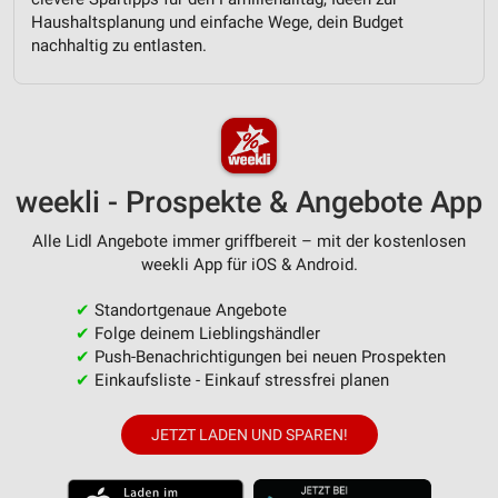
Werbung
Haushaltsplanung und einfache Wege, dein Budget
nachhaltig zu entlasten.
Verwendung von Profilen zur Auswahl
personalisierter Werbung
Erstellung von Profilen zur Personalisierung
von Inhalten
Verwendung von Profilen zur Auswahl
weekli - Prospekte & Angebote App
personalisierter Inhalte
Messung der Werbeleistung
Alle Lidl Angebote immer griffbereit – mit der kostenlosen
weekli App für iOS & Android.
Messung der Performance von Inhalten
✔
Standortgenaue Angebote
Analyse von Zielgruppen durch Statistiken oder
✔
Folge deinem Lieblingshändler
Kombinationen von Daten aus verschiedenen
✔
Push-Benachrichtigungen bei neuen Prospekten
Quellen
✔
Einkaufsliste - Einkauf stressfrei planen
Entwicklung und Verbesserung der Angebote
JETZT LADEN UND SPAREN!
Verwendung reduzierter Daten zur Auswahl von
Inhalten