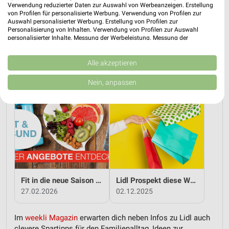
Verwendung reduzierter Daten zur Auswahl von Werbeanzeigen. Erstellung
von Profilen für personalisierte Werbung. Verwendung von Profilen zur
Auswahl personalisierter Werbung. Erstellung von Profilen zur
Personalisierung von Inhalten. Verwendung von Profilen zur Auswahl
personalisierter Inhalte. Messung der Werbeleistung. Messung der
Performance von Inhalten. Analyse von Zielgruppen durch Statistiken oder
Kombinationen von Daten aus verschiedenen Quellen. Entwicklung und
Verbesserung der Angebote. Verwendung reduzierter Daten zur Auswahl
Alle akzeptieren
Ostern mit Lidl genießen
Von Anfang an clever sparen mit Lidl
von Inhalten.
Daten können außerhalb der Europäischen Union weitergegeben und in die
19.03.2026
14.01.2026
Nein, anpassen
USA gesendet werden.
Ihre Einwilligung und die cookie Richtlinie gelten ausschließlich für diese
Website/App.
Partnerliste anzeigen (1 IAB-Anbieter)
Wir nutzen Ihre Daten für folgende Zwecke:
IAB-Verarbeitungszwecke:
Speichern von oder Zugriff auf Informationen
auf einem Endgerät
Fit in die neue Saison - mit Lidl!
Lidl Prospekt diese Woche
Verwendung reduzierter Daten zur Auswahl von
27.02.2026
02.12.2025
Werbeanzeigen
Im
weekli Magazin
erwarten dich neben Infos zu Lidl auch
Erstellung von Profilen für personalisierte
clevere Spartipps für den Familienalltag, Ideen zur