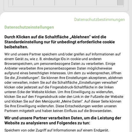
Datenschutzbestimmungen
MEHR PROSPEKTE
Datenschutzeinstellungen
Durch Klicken auf die Schaltfläche „Ablehnen“ wird die
Standardeinstellung nur für unbedingt erforderliche cookie
beibehalten.
weekli Magazin
Wir und unsere Partner speichern und/oder greifen auf Informationen auf
einem Gerät zu, wie z. B. eindeutige IDs in cookie und anderen
Browserspeichern, um personenbezogene Daten zu verarbeiten. Einige
Anbieter verarbeiten Ihre personenbezogenen Daten möglicherweise
aufgrund eines berechtigten Interesses. Um dem zu widersprechen, öffnen
Sie die „Einstellungen“. Sie können Ihre Einstellungen akzeptieren, ablehnen
oder verwalten, indem Sie auf die Schaltfläche „Einstellungen verwalten“
klicken oder jederzeit auf die Fingerabdruck-Schaltfläche in der linken
unteren Ecke der Website klicken. Um Ihre Einwilligung zu widerrufen,
klicken Sie auf den Fingerabdruck oder den Link in der Fußzeile der Website
und klicken Sie auf den Menüpunkt „Meine Daten“. Auf dieser Seite können
Sie Ihre Einwilligung widerrufen. Diese Entscheidungen werden unseren
Erlebe mit Lidl und Andre Agassi die neuesten Silvercrest Küchengeräte
Mit Lidl Plus 3 für 2 - im laut DtGv besten Backshop
Partnern mitgeteilt und haben keinen Einfluss auf die Browserdaten.
17.04.2026
10.04.2026
Wir und unsere Partner verarbeiten Daten, um die Leistung der
Website zu analysieren und Folgendes zu tun:
Speichern von oder Zugriff auf Informationen auf einem Endgerät.