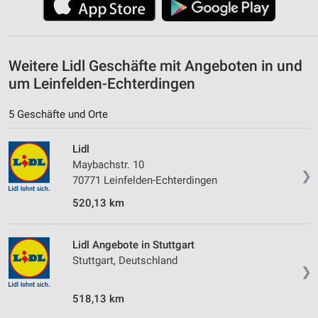
IAB-Besonderheiten:
Verwendung genauer Standortdaten
Geräte anhand von aktiv angeforderten
Weitere Lidl Geschäfte mit Angeboten in und
Informationen identifizieren
um Leinfelden-Echterdingen
Nicht-IAB-Verarbeitungszwecke:
5 Geschäfte und Orte
Notwendig
Performance
Lidl
Maybachstr. 10
❯
Funktional
70771 Leinfelden-Echterdingen
520,13 km
Werbung
Lidl Angebote in Stuttgart
Stuttgart, Deutschland
❯
518,13 km