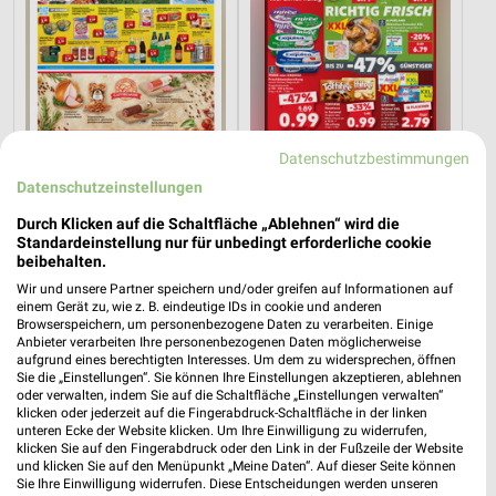
Datenschutzbestimmungen
Datenschutzeinstellungen
Durch Klicken auf die Schaltfläche „Ablehnen“ wird die
9,1 km
4,7 km
Standardeinstellung nur für unbedingt erforderliche cookie
beibehalten.
Angebote ab 03.08.
Angebote ab 06.08.
Noch heute gültig
Gültig bis Mi. 12.08.
Wir und unsere Partner speichern und/oder greifen auf Informationen auf
einem Gerät zu, wie z. B. eindeutige IDs in cookie und anderen
Browserspeichern, um personenbezogene Daten zu verarbeiten. Einige
nahkauf
METRO
Anbieter verarbeiten Ihre personenbezogenen Daten möglicherweise
aufgrund eines berechtigten Interesses. Um dem zu widersprechen, öffnen
Sie die „Einstellungen“. Sie können Ihre Einstellungen akzeptieren, ablehnen
oder verwalten, indem Sie auf die Schaltfläche „Einstellungen verwalten“
klicken oder jederzeit auf die Fingerabdruck-Schaltfläche in der linken
unteren Ecke der Website klicken. Um Ihre Einwilligung zu widerrufen,
klicken Sie auf den Fingerabdruck oder den Link in der Fußzeile der Website
und klicken Sie auf den Menüpunkt „Meine Daten“. Auf dieser Seite können
Sie Ihre Einwilligung widerrufen. Diese Entscheidungen werden unseren