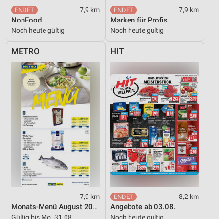
Entwicklung und Verbesserung der Angebote
7,9 km
7,9 km
NonFood
Marken für Profis
Verwendung reduzierter Daten zur Auswahl von
Inhalten
Noch heute gültig
Noch heute gültig
IAB-Besonderheiten:
METRO
HIT
Verwendung genauer Standortdaten
Geräte anhand von aktiv angeforderten
Informationen identifizieren
Nicht-IAB-Verarbeitungszwecke:
Notwendig
Performance
Funktional
Werbung
7,9 km
8,2 km
Monats-Menü August 2026
Angebote ab 03.08.
Gültig bis Mo. 31.08.
Noch heute gültig