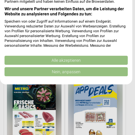
Partnern mitgeteilt und haben keinen Einfluss auf die Browserdaten.
Wir und unsere Partner verarbeiten Daten, um die Leistung der
Website zu analysieren und Folgendes zu tun:
Speichern von oder Zugriff auf Informationen auf einem Endgerät.
Verwendung reduzierter Daten zur Auswahl von Werbeanzeigen. Erstellung
von Profilen für personalisierte Werbung. Verwendung von Profilen zur
Auswahl personalisierter Werbung. Erstellung von Profilen zur
Personalisierung von Inhalten. Verwendung von Profilen zur Auswahl
personalisierter Inhalte. Messung der Werbeleistung. Messung der
7,1 km
7,9 km
Performance von Inhalten. Analyse von Zielgruppen durch Statistiken oder
Angebote ab 03.08.
Starke Marken
Kombinationen von Daten aus verschiedenen Quellen. Entwicklung und
Noch heute gültig
Noch heute gültig
Verbesserung der Angebote. Verwendung reduzierter Daten zur Auswahl
Alle akzeptieren
von Inhalten.
Daten können außerhalb der Europäischen Union weitergegeben und in die
METRO
METRO
Nein, anpassen
USA gesendet werden.
Ihre Einwilligung und die cookie Richtlinie gelten ausschließlich für diese
Website/App.
Partnerliste anzeigen (1 IAB-Anbieter)
Wir nutzen Ihre Daten für folgende Zwecke:
IAB-Verarbeitungszwecke:
Speichern von oder Zugriff auf Informationen
auf einem Endgerät