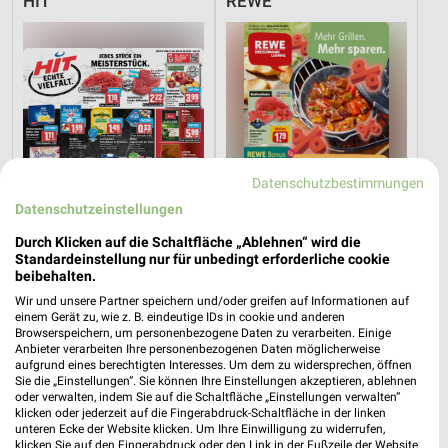
HIT
REWE
Datenschutzbestimmungen
Datenschutzeinstellungen
Durch Klicken auf die Schaltfläche „Ablehnen“ wird die
Standardeinstellung nur für unbedingt erforderliche cookie
beibehalten.
5,6 km
3,7 km
Wir und unsere Partner speichern und/oder greifen auf Informationen auf
einem Gerät zu, wie z. B. eindeutige IDs in cookie und anderen
Angebote ab 03.08.
Angebote ab 03.08.
Browserspeichern, um personenbezogene Daten zu verarbeiten. Einige
Noch morgen gültig
Noch morgen gültig
Anbieter verarbeiten Ihre personenbezogenen Daten möglicherweise
aufgrund eines berechtigten Interesses. Um dem zu widersprechen, öffnen
Sie die „Einstellungen“. Sie können Ihre Einstellungen akzeptieren, ablehnen
Mix Markt
SELGROS
oder verwalten, indem Sie auf die Schaltfläche „Einstellungen verwalten“
klicken oder jederzeit auf die Fingerabdruck-Schaltfläche in der linken
unteren Ecke der Website klicken. Um Ihre Einwilligung zu widerrufen,
klicken Sie auf den Fingerabdruck oder den Link in der Fußzeile der Website