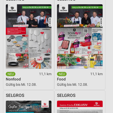
Verwendung genauer Standortdaten
Geräte anhand von aktiv angeforderten
Informationen identifizieren
Nicht-IAB-Verarbeitungszwecke:
Notwendig
Performance
Funktional
Werbung
11,1 km
11,1 km
Nonfood
Food
Gültig bis Mi. 12.08.
Gültig bis Mi. 12.08.
SELGROS
SELGROS