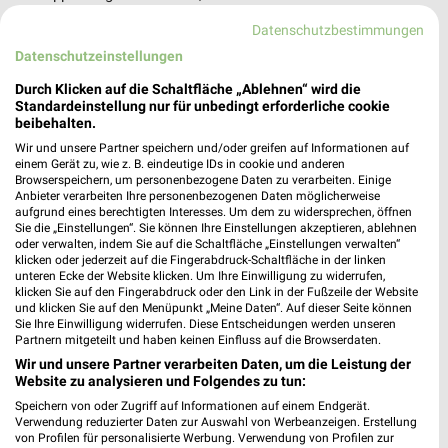
Funktion den schnellsten Weg zu Deiner Lieblings-Filiale von
Datenschutzbestimmungen
EDEKA finden.
Datenschutzeinstellungen
Supermärkte Angebote für Laußnitz und
Durch Klicken auf die Schaltfläche „Ablehnen“ wird die
Standardeinstellung nur für unbedingt erforderliche cookie
Umgebung
beibehalten.
Wir und unsere Partner speichern und/oder greifen auf Informationen auf
18 Prospekte
einem Gerät zu, wie z. B. eindeutige IDs in cookie und anderen
Browserspeichern, um personenbezogene Daten zu verarbeiten. Einige
nahkauf
Kaufland
Anbieter verarbeiten Ihre personenbezogenen Daten möglicherweise
aufgrund eines berechtigten Interesses. Um dem zu widersprechen, öffnen
Sie die „Einstellungen“. Sie können Ihre Einstellungen akzeptieren, ablehnen
oder verwalten, indem Sie auf die Schaltfläche „Einstellungen verwalten“
klicken oder jederzeit auf die Fingerabdruck-Schaltfläche in der linken
unteren Ecke der Website klicken. Um Ihre Einwilligung zu widerrufen,
klicken Sie auf den Fingerabdruck oder den Link in der Fußzeile der Website
und klicken Sie auf den Menüpunkt „Meine Daten“. Auf dieser Seite können
Sie Ihre Einwilligung widerrufen. Diese Entscheidungen werden unseren
Partnern mitgeteilt und haben keinen Einfluss auf die Browserdaten.
Wir und unsere Partner verarbeiten Daten, um die Leistung der
Website zu analysieren und Folgendes zu tun:
Speichern von oder Zugriff auf Informationen auf einem Endgerät.
Verwendung reduzierter Daten zur Auswahl von Werbeanzeigen. Erstellung
von Profilen für personalisierte Werbung. Verwendung von Profilen zur