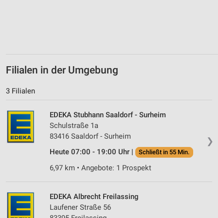
Verwendung von Profilen zur Auswahl
personalisierter Inhalte
Messung der Werbeleistung
Messung der Performance von Inhalten
Filialen in der Umgebung
Analyse von Zielgruppen durch Statistiken oder
3 Filialen
Kombinationen von Daten aus verschiedenen
Quellen
EDEKA Stubhann Saaldorf - Surheim
Entwicklung und Verbesserung der Angebote
Schulstraße 1a
83416 Saaldorf - Surheim
❯
Verwendung reduzierter Daten zur Auswahl von
Inhalten
Heute 07:00 - 19:00 Uhr |
Schließt in 55 Min.
IAB-Besonderheiten:
6,97 km • Angebote: 1 Prospekt
Verwendung genauer Standortdaten
EDEKA Albrecht Freilassing
Geräte anhand von aktiv angeforderten
Laufener Straße 56
Informationen identifizieren
83395 Freilassing