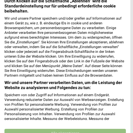
Durch Klicken auf die Schaltfläche „Ablehnen“ wird die
Standardeinstellung nur für unbedingt erforderliche cookie
beibehalten.
Wir und unsere Partner speichern und/oder greifen auf Informationen auf
einem Gerät zu, wie z. B. eindeutige IDs in cookie und anderen
Browserspeichern, um personenbezogene Daten zu verarbeiten. Einige
Anbieter verarbeiten Ihre personenbezogenen Daten möglicherweise
aufgrund eines berechtigten Interesses. Um dem zu widersprechen, öffnen
Sie die „Einstellungen“. Sie können Ihre Einstellungen akzeptieren, ablehnen
oder verwalten, indem Sie auf die Schaltfläche „Einstellungen verwalten“
klicken oder jederzeit auf die Fingerabdruck-Schaltfläche in der linken
unteren Ecke der Website klicken. Um Ihre Einwilligung zu widerrufen,
klicken Sie auf den Fingerabdruck oder den Link in der Fußzeile der Website
MEHR PROSPEKTE
und klicken Sie auf den Menüpunkt „Meine Daten“. Auf dieser Seite können
Sie Ihre Einwilligung widerrufen. Diese Entscheidungen werden unseren
Partnern mitgeteilt und haben keinen Einfluss auf die Browserdaten.
Wir und unsere Partner verarbeiten Daten, um die Leistung der
Website zu analysieren und Folgendes zu tun:
Speichern von oder Zugriff auf Informationen auf einem Endgerät.
Verwendung reduzierter Daten zur Auswahl von Werbeanzeigen. Erstellung
weekli - Prospekte & Angebote App
von Profilen für personalisierte Werbung. Verwendung von Profilen zur
Auswahl personalisierter Werbung. Erstellung von Profilen zur
Personalisierung von Inhalten. Verwendung von Profilen zur Auswahl
Alle EDEKA Angebote immer griffbereit – mit der kostenlosen
personalisierter Inhalte. Messung der Werbeleistung. Messung der
weekli App für iOS & Android.
Performance von Inhalten. Analyse von Zielgruppen durch Statistiken oder
Kombinationen von Daten aus verschiedenen Quellen. Entwicklung und
Verbesserung der Angebote. Verwendung reduzierter Daten zur Auswahl