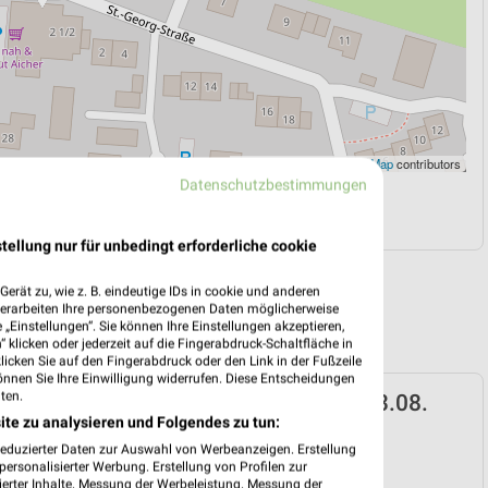
Leaflet
|
©
OpenStreetMap
contributors
Datenschutzbestimmungen
N
NAVIGATION MIT GOOGLE/IOS MAPS
tellung nur für unbedingt erforderliche cookie
erät zu, wie z. B. eindeutige IDs in cookie und anderen
verarbeiten Ihre personenbezogenen Daten möglicherweise
„Einstellungen“. Sie können Ihre Einstellungen akzeptieren,
 klicken oder jederzeit auf die Fingerabdruck-Schaltfläche in
klicken Sie auf den Fingerabdruck oder den Link in der Fußzeile
önnen Sie Ihre Einwilligung widerrufen. Diese Entscheidungen
ten.
rospekt für Teisendorf ab Mo. den 03.08.
ite zu analysieren und Folgendes zu tun:
 03. Aug. bis 08. Aug.
reduzierter Daten zur Auswahl von Werbeanzeigen. Erstellung
ersonalisierter Werbung. Erstellung von Profilen zur
reintrag erstellen
ierter Inhalte. Messung der Werbeleistung. Messung der