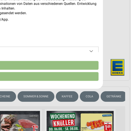
binationen von Daten aus verschiedenen Quellen. Entwicklung
 Inhalten.
gesendet werden.
e/App.
EKT BLÄTTERN
n
SCHEINE
SOMMER & SONNE
KAFFEE
COLA
GETRÄNKE