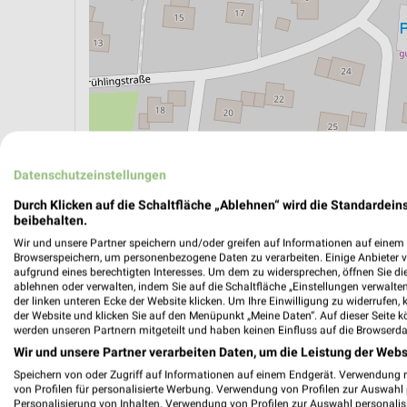
ÖPNV ANZEIGEN
LADESÄULEN ANZEIGE
Datenschutzeinstellungen
Durch Klicken auf die Schaltfläche „Ablehnen“ wird die Standardeins
beibehalten.
Aktuelle Angebote in dieser Filiale
Wir und unsere Partner speichern und/oder greifen auf Informationen auf einem G
Browserspeichern, um personenbezogene Daten zu verarbeiten. Einige Anbieter 
Anzahl Prospekte: 1
aufgrund eines berechtigten Interesses. Um dem zu widersprechen, öffnen Sie die 
Letztes Prospektupdate: vor 7 Tagen
ablehnen oder verwalten, indem Sie auf die Schaltfläche „Einstellungen verwalten“
der linken unteren Ecke der Website klicken. Um Ihre Einwilligung zu widerrufen, 
der Website und klicken Sie auf den Menüpunkt „Meine Daten“. Auf dieser Seite k
werden unseren Partnern mitgeteilt und haben keinen Einfluss auf die Browserda
EDEKA P
Wir und unsere Partner verarbeiten Daten, um die Leistung der Webs
Gültig von
Speichern von oder Zugriff auf Informationen auf einem Endgerät. Verwendung 
von Profilen für personalisierte Werbung. Verwendung von Profilen zur Auswahl p
📅
Kalende
Personalisierung von Inhalten. Verwendung von Profilen zur Auswahl personalis