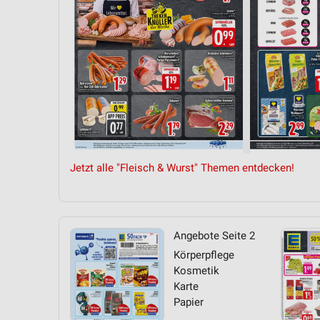
Messung der Performance von Inhalten
Analyse von Zielgruppen durch Statistiken oder Kombinationen 
Quellen
Entwicklung und Verbesserung der Angebote
Verwendung reduzierter Daten zur Auswahl von Inhalten
IAB-Besonderheiten:
Verwendung genauer Standortdaten
Jetzt alle "Fleisch & Wurst" Themen entdecken!
Geräte anhand von aktiv angeforderten Informationen identifizie
Nicht-IAB-Verarbeitungszwecke:
Notwendig
Angebote Seite 2
Körperpflege
Performance
Kosmetik
Karte
Funktional
Papier
Werbung