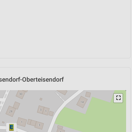
isendorf-Oberteisendorf
⛶