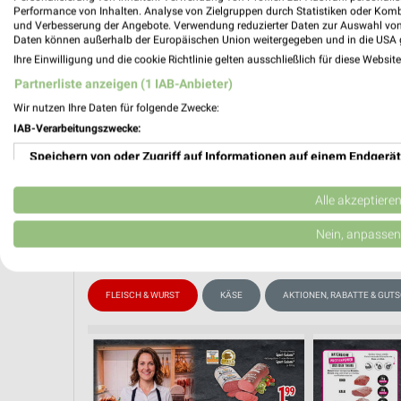
Performance von Inhalten. Analyse von Zielgruppen durch Statistiken oder Kom
und Verbesserung der Angebote. Verwendung reduzierter Daten zur Auswahl von
Daten können außerhalb der Europäischen Union weitergegeben und in die USA 
Ihre Einwilligung und die cookie Richtlinie gelten ausschließlich für diese Websit
PROSP
❯
Partnerliste anzeigen (1 IAB-Anbieter)
Wir nutzen Ihre Daten für folgende Zwecke:
IAB-Verarbeitungszwecke:
Speichern von oder Zugriff auf Informationen auf einem Endgerät
Verwendung reduzierter Daten zur Auswahl von Werbeanzeigen
Alle akzeptiere
Erstellung von Profilen für personalisierte Werbung
Nein, anpassen
Verwendung von Profilen zur Auswahl personalisierter Werbung
FLEISCH & WURST
KÄSE
AKTIONEN, RABATTE & GUT
Erstellung von Profilen zur Personalisierung von Inhalten
Verwendung von Profilen zur Auswahl personalisierter Inhalte
Messung der Werbeleistung