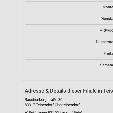
Mont
Dienst
Mittwo
Donnerst
Freit
Samst
Adresse & Details
dieser Filiale in Te
Raschenbergstraße 30
83317 Teisendorf-Oberteisendorf
Entfernung 521,02 km (Luftlinie)