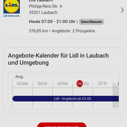
Philipp-Reis-Str. 4
❯
35321 Laubach
Heute 07:00 - 21:00 Uhr |
Geschlossen
376,85 km • Angebote: 2 Prospekte
Angebote-Kalender für Lidl in Laubach
und Umgebung
Aug.
03
Mo
04
Di
05
Mi
06
Do
07
Fr
08
S
Lidl - Angebote ab 03.08.