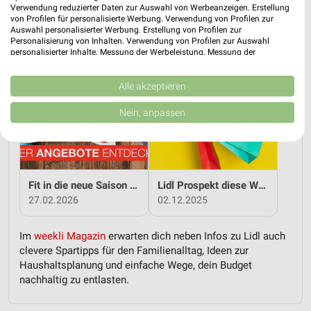
Verwendung reduzierter Daten zur Auswahl von Werbeanzeigen. Erstellung
von Profilen für personalisierte Werbung. Verwendung von Profilen zur
Auswahl personalisierter Werbung. Erstellung von Profilen zur
Ostern mit Lidl genießen
Von Anfang an clever sparen mit Lidl
Personalisierung von Inhalten. Verwendung von Profilen zur Auswahl
19.03.2026
14.01.2026
personalisierter Inhalte. Messung der Werbeleistung. Messung der
Performance von Inhalten. Analyse von Zielgruppen durch Statistiken oder
Kombinationen von Daten aus verschiedenen Quellen. Entwicklung und
Verbesserung der Angebote. Verwendung reduzierter Daten zur Auswahl
Alle akzeptieren
von Inhalten.
Daten können außerhalb der Europäischen Union weitergegeben und in die
Nein, anpassen
USA gesendet werden.
Ihre Einwilligung und die cookie Richtlinie gelten ausschließlich für diese
Website/App.
Partnerliste anzeigen (1 IAB-Anbieter)
Wir nutzen Ihre Daten für folgende Zwecke:
Fit in die neue Saison - mit Lidl!
Lidl Prospekt diese Woche
IAB-Verarbeitungszwecke:
27.02.2026
02.12.2025
Speichern von oder Zugriff auf Informationen
auf einem Endgerät
Im
weekli Magazin
erwarten dich neben Infos zu Lidl auch
clevere Spartipps für den Familienalltag, Ideen zur
Verwendung reduzierter Daten zur Auswahl von
Haushaltsplanung und einfache Wege, dein Budget
Werbeanzeigen
nachhaltig zu entlasten.
Erstellung von Profilen für personalisierte