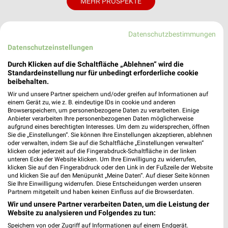
MEHR PROSPEKTE
Datenschutzbestimmungen
weekli Magazin
Datenschutzeinstellungen
Durch Klicken auf die Schaltfläche „Ablehnen“ wird die
Standardeinstellung nur für unbedingt erforderliche cookie
beibehalten.
Wir und unsere Partner speichern und/oder greifen auf Informationen auf
einem Gerät zu, wie z. B. eindeutige IDs in cookie und anderen
Browserspeichern, um personenbezogene Daten zu verarbeiten. Einige
Anbieter verarbeiten Ihre personenbezogenen Daten möglicherweise
aufgrund eines berechtigten Interesses. Um dem zu widersprechen, öffnen
Sie die „Einstellungen“. Sie können Ihre Einstellungen akzeptieren, ablehnen
Erlebe mit Lidl und Andre Agassi die neuesten Silvercrest Küchengeräte
Mit Lidl Plus 3 für 2 - im laut DtGv besten Backshop
oder verwalten, indem Sie auf die Schaltfläche „Einstellungen verwalten“
klicken oder jederzeit auf die Fingerabdruck-Schaltfläche in der linken
17.04.2026
10.04.2026
unteren Ecke der Website klicken. Um Ihre Einwilligung zu widerrufen,
klicken Sie auf den Fingerabdruck oder den Link in der Fußzeile der Website
und klicken Sie auf den Menüpunkt „Meine Daten“. Auf dieser Seite können
Sie Ihre Einwilligung widerrufen. Diese Entscheidungen werden unseren
Partnern mitgeteilt und haben keinen Einfluss auf die Browserdaten.
Wir und unsere Partner verarbeiten Daten, um die Leistung der
Website zu analysieren und Folgendes zu tun:
Speichern von oder Zugriff auf Informationen auf einem Endgerät.