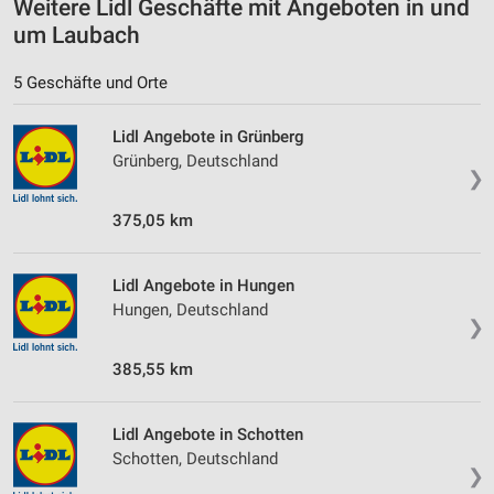
Weitere Lidl Geschäfte mit Angeboten in und
IAB-Besonderheiten:
um Laubach
Verwendung genauer Standortdaten
5 Geschäfte und Orte
Geräte anhand von aktiv angeforderten
Informationen identifizieren
Lidl Angebote in Grünberg
Nicht-IAB-Verarbeitungszwecke:
Grünberg, Deutschland
❯
Notwendig
375,05 km
Performance
Funktional
Lidl Angebote in Hungen
Hungen, Deutschland
Werbung
❯
385,55 km
Lidl Angebote in Schotten
Schotten, Deutschland
❯