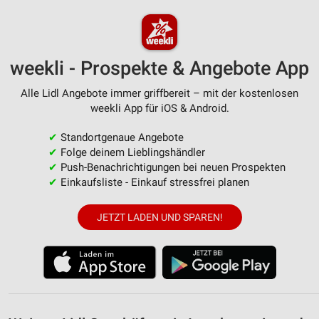
Werbung
Verwendung von Profilen zur Auswahl
personalisierter Werbung
weekli - Prospekte & Angebote App
Erstellung von Profilen zur Personalisierung
von Inhalten
Alle Lidl Angebote immer griffbereit – mit der kostenlosen
weekli App für iOS & Android.
Verwendung von Profilen zur Auswahl
personalisierter Inhalte
✔
Standortgenaue Angebote
✔
Folge deinem Lieblingshändler
Messung der Werbeleistung
✔
Push-Benachrichtigungen bei neuen Prospekten
✔
Einkaufsliste - Einkauf stressfrei planen
Messung der Performance von Inhalten
Analyse von Zielgruppen durch Statistiken oder
JETZT LADEN UND SPAREN!
Kombinationen von Daten aus verschiedenen
Quellen
Entwicklung und Verbesserung der Angebote
Verwendung reduzierter Daten zur Auswahl von
Inhalten