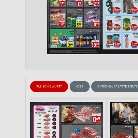
FLEISCH & WURST
KÄSE
AKTIONEN, RABATTE & GUT