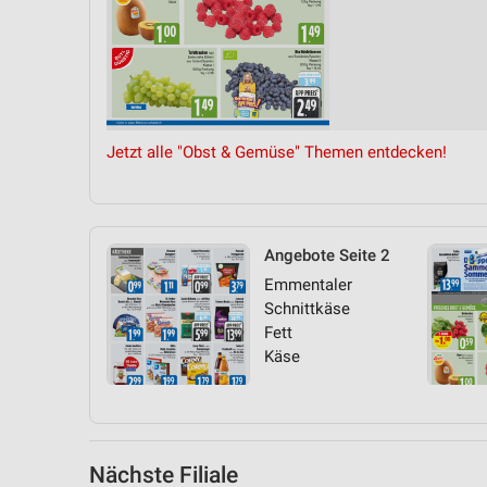
Messung der Performance von Inhalten
Analyse von Zielgruppen durch Statistiken oder Kombinationen 
Quellen
Entwicklung und Verbesserung der Angebote
Jetzt alle "Obst & Gemüse" Themen entdecken!
Verwendung reduzierter Daten zur Auswahl von Inhalten
IAB-Besonderheiten:
Verwendung genauer Standortdaten
Angebote Seite 2
Geräte anhand von aktiv angeforderten Informationen identifizie
Emmentaler
Schnittkäse
Nicht-IAB-Verarbeitungszwecke:
Fett
Notwendig
Käse
Performance
Funktional
Nächste Filiale
Werbung