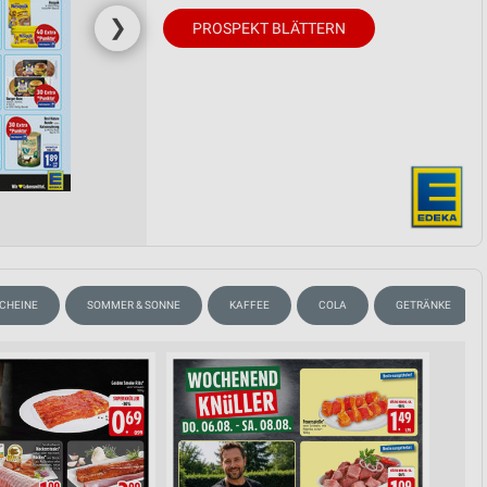
❯
PROSPEKT BLÄTTERN
SCHEINE
SOMMER & SONNE
KAFFEE
COLA
GETRÄNKE