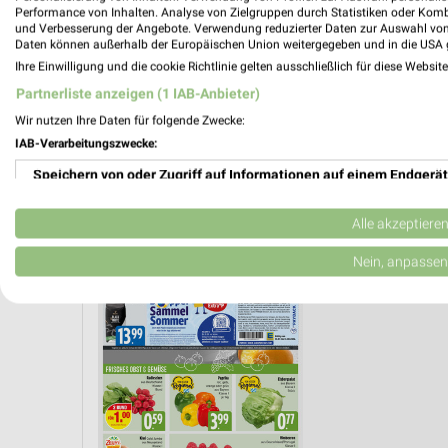
Performance von Inhalten. Analyse von Zielgruppen durch Statistiken oder Kom
und Verbesserung der Angebote. Verwendung reduzierter Daten zur Auswahl von
Daten können außerhalb der Europäischen Union weitergegeben und in die USA 
Ihre Einwilligung und die cookie Richtlinie gelten ausschließlich für diese Websit
Partnerliste anzeigen (1 IAB-Anbieter)
Wir nutzen Ihre Daten für folgende Zwecke:
IAB-Verarbeitungszwecke:
Speichern von oder Zugriff auf Informationen auf einem Endgerät
Verwendung reduzierter Daten zur Auswahl von Werbeanzeigen
Alle akzeptiere
KÄSE
KAFFEE
PIZZA
OBST & GEMÜSE
Erstellung von Profilen für personalisierte Werbung
Nein, anpassen
Verwendung von Profilen zur Auswahl personalisierter Werbung
Erstellung von Profilen zur Personalisierung von Inhalten
Verwendung von Profilen zur Auswahl personalisierter Inhalte
Messung der Werbeleistung