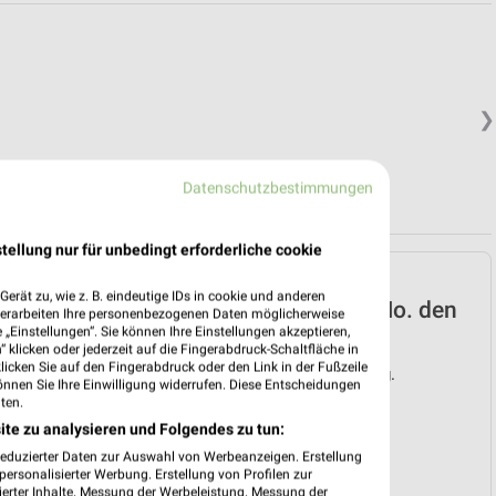
❯
Datenschutzbestimmungen
tellung nur für unbedingt erforderliche cookie
EDEKA Prospekt für
erät zu, wie z. B. eindeutige IDs in cookie und anderen
Langweid (Lech) ab Mo. den
verarbeiten Ihre personenbezogenen Daten möglicherweise
„Einstellungen“. Sie können Ihre Einstellungen akzeptieren,
03.08.
 klicken oder jederzeit auf die Fingerabdruck-Schaltfläche in
klicken Sie auf den Fingerabdruck oder den Link in der Fußzeile
Gültig von 03. Aug. bis 08. Aug.
önnen Sie Ihre Einwilligung widerrufen. Diese Entscheidungen
ten.
📅
Kalendereintrag erstellen
ite zu analysieren und Folgendes zu tun:
reduzierter Daten zur Auswahl von Werbeanzeigen. Erstellung
❯
PROSPEKT BLÄTTERN
ersonalisierter Werbung. Erstellung von Profilen zur
ierter Inhalte. Messung der Werbeleistung. Messung der