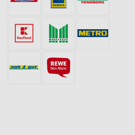
PIZZA
OBST & GEMÜSE
EISCREME
SCHOKOLADE & SÜSSIGKEITEN