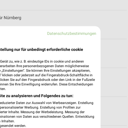
ür Nürnberg
Datenschutzbestimmungen
tellung nur für unbedingt erforderliche cookie
erät zu, wie z. B. eindeutige IDs in cookie und anderen
verarbeiten Ihre personenbezogenen Daten möglicherweise
„Einstellungen“. Sie können Ihre Einstellungen akzeptieren,
 klicken oder jederzeit auf die Fingerabdruck-Schaltfläche in
g
klicken Sie auf den Fingerabdruck oder den Link in der Fußzeile
önnen Sie Ihre Einwilligung widerrufen. Diese Entscheidungen
ten.
ite zu analysieren und Folgendes zu tun:
reduzierter Daten zur Auswahl von Werbeanzeigen. Erstellung
erg
ersonalisierter Werbung. Erstellung von Profilen zur
ierter Inhalte. Messung der Werbeleistung. Messung der
binationen von Daten aus verschiedenen Quellen. Entwicklung
 Inhalten.
gesendet werden.