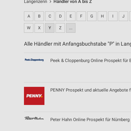
Langenzenn
Händler von A bis Z
A
B
C
D
E
F
G
H
I
J
W
X
Y
Z
...
Alle Händler mit Anfangsbuchstabe "P" in L
Peek & Cloppenburg Online Prospekt für 
PENNY Prospekt und aktuelle Angebote f
Peter Hahn Online Prospekt für Nürnberg