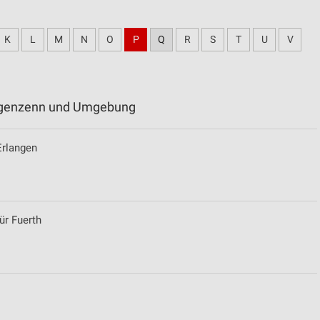
K
L
M
N
O
P
Q
R
S
T
U
V
angenzenn und Umgebung
Erlangen
ür Fuerth