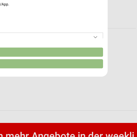
e/App.
kte für Nürnberg
eiten für Bad Mergentheim
n
 mehr Angebote in der weekli