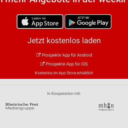
von Daten aus verschiedenen
Jetzt kostenlos laden
Prospekte App für Android
ren
Prospekte App für iOS
Kostenlos im App Store erhältlich
In Kooperation mit: