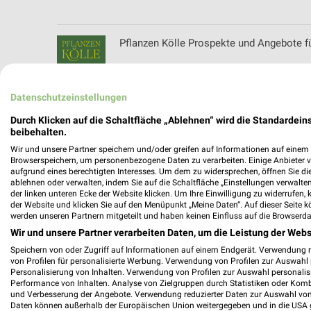
Pflanzen Kölle Prospekte und Angebote f
Datenschutzeinstellungen
pitstop Prospekte und Angebote für Fürth
Durch Klicken auf die Schaltfläche „Ablehnen“ wird die Standardeins
beibehalten.
Wir und unsere Partner speichern und/oder greifen auf Informationen auf einem G
Browserspeichern, um personenbezogene Daten zu verarbeiten. Einige Anbieter 
aufgrund eines berechtigten Interesses. Um dem zu widersprechen, öffnen Sie die 
ablehnen oder verwalten, indem Sie auf die Schaltfläche „Einstellungen verwalten“
POCO Katalog und Prospekte für Nürnber
der linken unteren Ecke der Website klicken. Um Ihre Einwilligung zu widerrufen, 
der Website und klicken Sie auf den Menüpunkt „Meine Daten“. Auf dieser Seite k
werden unseren Partnern mitgeteilt und haben keinen Einfluss auf die Browserda
Wir und unsere Partner verarbeiten Daten, um die Leistung der Webs
Speichern von oder Zugriff auf Informationen auf einem Endgerät. Verwendung 
POLO Prospekte und Angebote für Nürnb
von Profilen für personalisierte Werbung. Verwendung von Profilen zur Auswahl p
Personalisierung von Inhalten. Verwendung von Profilen zur Auswahl personalis
Performance von Inhalten. Analyse von Zielgruppen durch Statistiken oder Kom
und Verbesserung der Angebote. Verwendung reduzierter Daten zur Auswahl von
Daten können außerhalb der Europäischen Union weitergegeben und in die USA 