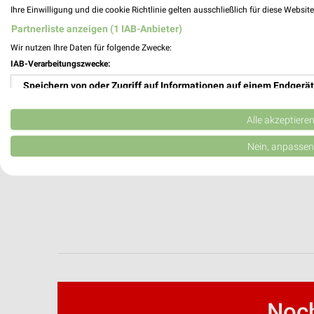
Ihre Einwilligung und die cookie Richtlinie gelten ausschließlich für diese Websit
Polstermöbel Fischer Katalog und Prospe
Partnerliste anzeigen (1 IAB-Anbieter)
Wir nutzen Ihre Daten für folgende Zwecke:
IAB-Verarbeitungszwecke:
Premium-Car-Center Filialen & Öffnungsz
Speichern von oder Zugriff auf Informationen auf einem Endgerät
Verwendung reduzierter Daten zur Auswahl von Werbeanzeigen
Alle akzeptiere
Erstellung von Profilen für personalisierte Werbung
Nein, anpassen
Verwendung von Profilen zur Auswahl personalisierter Werbung
Erstellung von Profilen zur Personalisierung von Inhalten
Verwendung von Profilen zur Auswahl personalisierter Inhalte
Messung der Werbeleistung
Messung der Performance von Inhalten
Noch