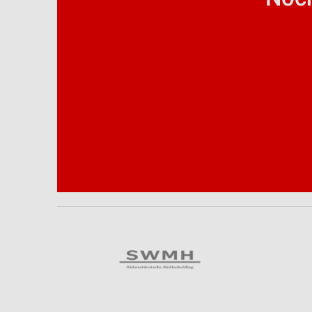
Analyse von Zielgruppen durch Statistiken oder Kombinationen 
Quellen
Entwicklung und Verbesserung der Angebote
Verwendung reduzierter Daten zur Auswahl von Inhalten
IAB-Besonderheiten:
Verwendung genauer Standortdaten
Geräte anhand von aktiv angeforderten Informationen identifizie
Nicht-IAB-Verarbeitungszwecke:
Notwendig
Performance
Funktional
Werbung