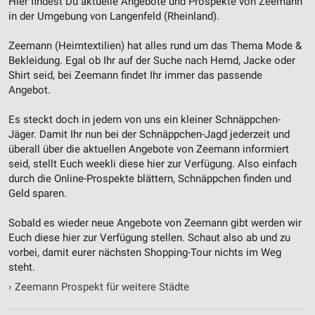
Hier findest Du aktuelle Angebote und Prospekte von Zeemann
IAB-Besonderheiten:
in der Umgebung von Langenfeld (Rheinland).
Verwendung genauer Standortdaten
Zeemann (Heimtextilien) hat alles rund um das Thema Mode &
Bekleidung. Egal ob Ihr auf der Suche nach Hemd, Jacke oder
Geräte anhand von aktiv angeforderten
Informationen identifizieren
Shirt seid, bei Zeemann findet Ihr immer das passende
Angebot.
Nicht-IAB-Verarbeitungszwecke:
Notwendig
Es steckt doch in jedem von uns ein kleiner Schnäppchen-
Jäger. Damit Ihr nun bei der Schnäppchen-Jagd jederzeit und
Performance
überall über die aktuellen Angebote von Zeemann informiert
seid, stellt Euch weekli diese hier zur Verfügung. Also einfach
Funktional
durch die Online-Prospekte blättern, Schnäppchen finden und
Geld sparen.
Werbung
Sobald es wieder neue Angebote von Zeemann gibt werden wir
Euch diese hier zur Verfügung stellen. Schaut also ab und zu
vorbei, damit eurer nächsten Shopping-Tour nichts im Weg
steht.
›
Zeemann Prospekt für weitere Städte