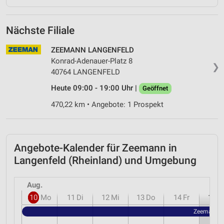
Nächste Filiale
ZEEMANN LANGENFELD
Konrad-Adenauer-Platz 8
❯
40764 LANGENFELD
Heute 09:00 - 19:00 Uhr |
Geöffnet
470,22 km • Angebote: 1 Prospekt
Angebote-Kalender für Zeemann in
Langenfeld (Rheinland) und Umgebung
Aug.
10
Mo
11
Di
12
Mi
13
Do
14
Fr
15
S
Zeemann - 