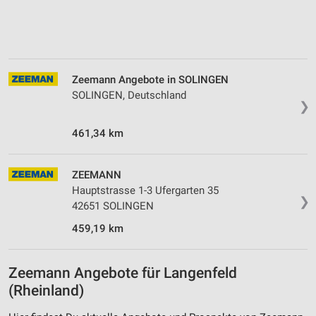
Verwendung von Profilen zur Auswahl
personalisierter Werbung
Erstellung von Profilen zur Personalisierung
Zeemann Angebote in SOLINGEN
von Inhalten
SOLINGEN, Deutschland
❯
Verwendung von Profilen zur Auswahl
personalisierter Inhalte
461,34 km
Messung der Werbeleistung
ZEEMANN
Messung der Performance von Inhalten
Hauptstrasse 1-3 Ufergarten 35
❯
42651 SOLINGEN
Analyse von Zielgruppen durch Statistiken oder
Kombinationen von Daten aus verschiedenen
459,19 km
Quellen
Entwicklung und Verbesserung der Angebote
Zeemann Angebote für Langenfeld
(Rheinland)
Verwendung reduzierter Daten zur Auswahl von
Inhalten