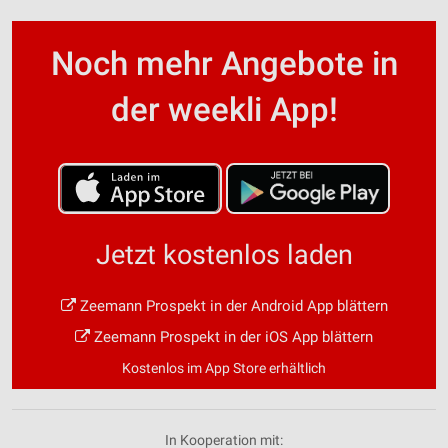
Noch mehr Angebote in
der weekli App!
Jetzt kostenlos laden
Zeemann Prospekt in der Android App blättern
Zeemann Prospekt in der iOS App blättern
Kostenlos im App Store erhältlich
In Kooperation mit: