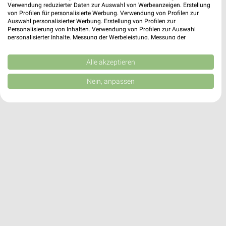
51373 LEVERKUSEN
Verwendung reduzierter Daten zur Auswahl von Werbeanzeigen. Erstellung
von Profilen für personalisierte Werbung. Verwendung von Profilen zur
471,62 km
Auswahl personalisierter Werbung. Erstellung von Profilen zur
Personalisierung von Inhalten. Verwendung von Profilen zur Auswahl
personalisierter Inhalte. Messung der Werbeleistung. Messung der
Performance von Inhalten. Analyse von Zielgruppen durch Statistiken oder
Zeemann Angebote in Köln
Kombinationen von Daten aus verschiedenen Quellen. Entwicklung und
Köln, Deutschland
Verbesserung der Angebote. Verwendung reduzierter Daten zur Auswahl
Alle akzeptieren
❯
von Inhalten.
Daten können außerhalb der Europäischen Union weitergegeben und in die
Nein, anpassen
477,64 km
USA gesendet werden.
Ihre Einwilligung und die cookie Richtlinie gelten ausschließlich für diese
Website/App.
Partnerliste anzeigen (1 IAB-Anbieter)
Wir nutzen Ihre Daten für folgende Zwecke:
IAB-Verarbeitungszwecke:
Speichern von oder Zugriff auf Informationen
auf einem Endgerät
Verwendung reduzierter Daten zur Auswahl von
Werbeanzeigen
Erstellung von Profilen für personalisierte
Werbung