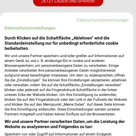
JETZT LADEN UND SPAREN!
Datenschutzbestimmungen
Datenschutzeinstellungen
Durch Klicken auf die Schaltfläche „Ablehnen“ wird die
Standardeinstellung nur für unbedingt erforderliche cookie
Weitere Zeemann Geschäfte mit Angeboten
beibehalten.
in und um Langenfeld (Rheinland)
Wir und unsere Partner speichern und/oder greifen auf Informationen auf
einem Gerät zu, wie z. B. eindeutige IDs in cookie und anderen
Browserspeichern, um personenbezogene Daten zu verarbeiten. Einige
5 Geschäfte und Orte
Anbieter verarbeiten Ihre personenbezogenen Daten möglicherweise
aufgrund eines berechtigten Interesses. Um dem zu widersprechen, öffnen
Sie die „Einstellungen“. Sie können Ihre Einstellungen akzeptieren, ablehnen
Zeemann Angebote in LEVERKUSEN
oder verwalten, indem Sie auf die Schaltfläche „Einstellungen verwalten“
LEVERKUSEN, Deutschland
klicken oder jederzeit auf die Fingerabdruck-Schaltfläche in der linken
❯
unteren Ecke der Website klicken. Um Ihre Einwilligung zu widerrufen,
klicken Sie auf den Fingerabdruck oder den Link in der Fußzeile der Website
und klicken Sie auf den Menüpunkt „Meine Daten“. Auf dieser Seite können
468,76 km
Sie Ihre Einwilligung widerrufen. Diese Entscheidungen werden unseren
Partnern mitgeteilt und haben keinen Einfluss auf die Browserdaten.
Wir und unsere Partner verarbeiten Daten, um die Leistung der
ZEEMANN
Website zu analysieren und Folgendes zu tun:
Hauptstrasse 67
❯
Speichern von oder Zugriff auf Informationen auf einem Endgerät.