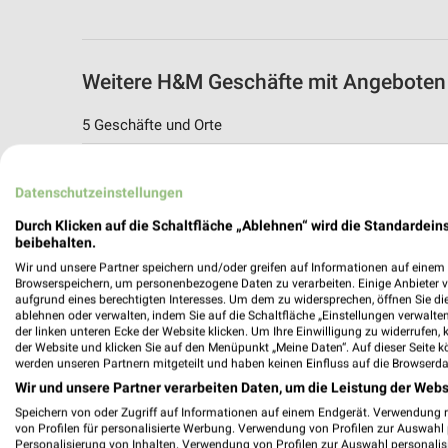
Weitere H&M Geschäfte mit Angeboten 
5 Geschäfte und Orte
H&M Angebote in Hilden
Datenschutzeinstellungen
Hilden, Deutschland
Durch Klicken auf die Schaltfläche „Ablehnen“ wird die Standardeins
beibehalten.
468,84 km
Wir und unsere Partner speichern und/oder greifen auf Informationen auf einem G
Browserspeichern, um personenbezogene Daten zu verarbeiten. Einige Anbieter 
aufgrund eines berechtigten Interesses. Um dem zu widersprechen, öffnen Sie die 
H&M Angebote in Dormagen
ablehnen oder verwalten, indem Sie auf die Schaltfläche „Einstellungen verwalten“
Dormagen, Deutschland
der linken unteren Ecke der Website klicken. Um Ihre Einwilligung zu widerrufen, 
der Website und klicken Sie auf den Menüpunkt „Meine Daten“. Auf dieser Seite k
werden unseren Partnern mitgeteilt und haben keinen Einfluss auf die Browserda
478,24 km
Wir und unsere Partner verarbeiten Daten, um die Leistung der Webs
Speichern von oder Zugriff auf Informationen auf einem Endgerät. Verwendung 
von Profilen für personalisierte Werbung. Verwendung von Profilen zur Auswahl p
H&M Angebote in Leverkusen
Personalisierung von Inhalten. Verwendung von Profilen zur Auswahl personalis