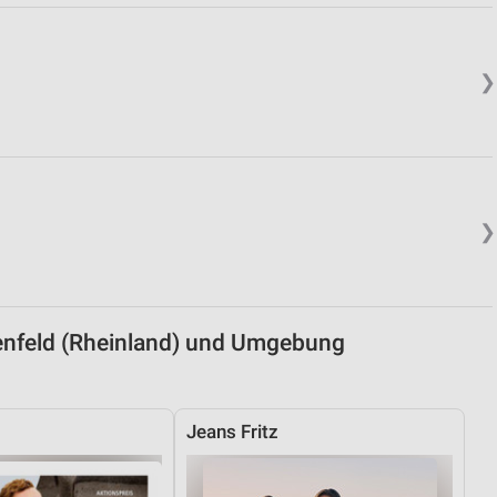
von Daten aus verschiedenen
❯
❯
ren
enfeld (Rheinland) und Umgebung
Jeans Fritz