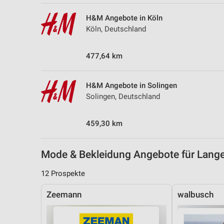
Messung der Performance von Inhalten
H&M Angebote in Köln
Analyse von Zielgruppen durch Statistiken oder Kombinationen 
Köln, Deutschland
Quellen
477,64 km
Entwicklung und Verbesserung der Angebote
Verwendung reduzierter Daten zur Auswahl von Inhalten
H&M Angebote in Solingen
IAB-Besonderheiten:
Solingen, Deutschland
Verwendung genauer Standortdaten
459,30 km
Geräte anhand von aktiv angeforderten Informationen identifizie
Nicht-IAB-Verarbeitungszwecke:
Mode & Bekleidung Angebote für Lang
Notwendig
12 Prospekte
Performance
Zeemann
walbusch
Funktional
Werbung