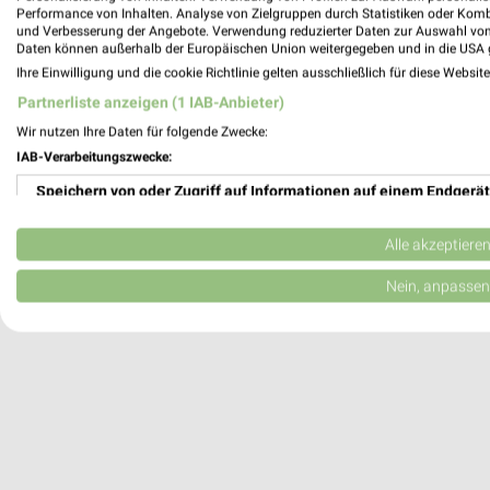
Performance von Inhalten. Analyse von Zielgruppen durch Statistiken oder Kom
Leverkusen, Deutschland
und Verbesserung der Angebote. Verwendung reduzierter Daten zur Auswahl von
Daten können außerhalb der Europäischen Union weitergegeben und in die USA 
Ihre Einwilligung und die cookie Richtlinie gelten ausschließlich für diese Websit
471,28 km
Partnerliste anzeigen (1 IAB-Anbieter)
Wir nutzen Ihre Daten für folgende Zwecke:
IAB-Verarbeitungszwecke:
Speichern von oder Zugriff auf Informationen auf einem Endgerät
Verwendung reduzierter Daten zur Auswahl von Werbeanzeigen
Alle akzeptiere
Erstellung von Profilen für personalisierte Werbung
Nein, anpassen
Verwendung von Profilen zur Auswahl personalisierter Werbung
Erstellung von Profilen zur Personalisierung von Inhalten
Verwendung von Profilen zur Auswahl personalisierter Inhalte
Messung der Werbeleistung