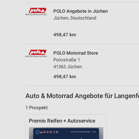
Messung der Performance von Inhalten
POLO Angebote in Jüchen
Analyse von Zielgruppen durch Statistiken oder Kombinationen 
Jüchen, Deutschland
Quellen
498,47 km
Entwicklung und Verbesserung der Angebote
Verwendung reduzierter Daten zur Auswahl von Inhalten
POLO Motorrad Store
IAB-Besonderheiten:
Polostraße 1
41363 Jüchen
Verwendung genauer Standortdaten
498,47 km
Geräte anhand von aktiv angeforderten Informationen identifizie
Nicht-IAB-Verarbeitungszwecke:
Auto & Motorrad Angebote für Langen
Notwendig
1 Prospekt
Performance
Premio Reifen + Autoservice
Funktional
Werbung