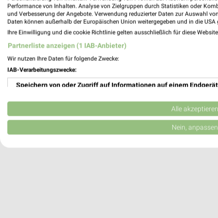
Performance von Inhalten. Analyse von Zielgruppen durch Statistiken oder Kom
Wuppertal, Deutschland
und Verbesserung der Angebote. Verwendung reduzierter Daten zur Auswahl von
Daten können außerhalb der Europäischen Union weitergegeben und in die USA 
Ihre Einwilligung und die cookie Richtlinie gelten ausschließlich für diese Websit
451,11 km
Partnerliste anzeigen (1 IAB-Anbieter)
Wir nutzen Ihre Daten für folgende Zwecke:
IAB-Verarbeitungszwecke:
Speichern von oder Zugriff auf Informationen auf einem Endgerät
Verwendung reduzierter Daten zur Auswahl von Werbeanzeigen
Alle akzeptiere
Erstellung von Profilen für personalisierte Werbung
Nein, anpassen
Verwendung von Profilen zur Auswahl personalisierter Werbung
Erstellung von Profilen zur Personalisierung von Inhalten
Verwendung von Profilen zur Auswahl personalisierter Inhalte
Messung der Werbeleistung