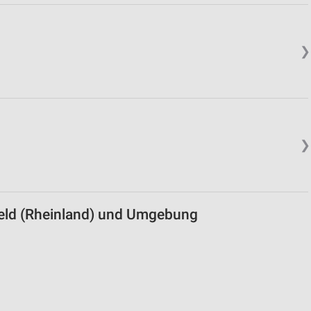
von Daten aus verschiedenen
❯
❯
ren
feld (Rheinland) und Umgebung