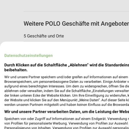
Weitere POLO Geschäfte mit Angeboten
5 Geschäfte und Orte
POLO Angebote in Köln
Datenschutzeinstellungen
Köln, Deutschland
Durch Klicken auf die Schaltfläche „Ablehnen“ wird die Standardeins
beibehalten.
480,27 km
Wir und unsere Partner speichern und/oder greifen auf Informationen auf einem G
Browserspeichern, um personenbezogene Daten zu verarbeiten. Einige Anbieter 
aufgrund eines berechtigten Interesses. Um dem zu widersprechen, öffnen Sie die 
POLO Angebote in Düsseldorf
ablehnen oder verwalten, indem Sie auf die Schaltfläche „Einstellungen verwalten“
Düsseldorf, Deutschland
der linken unteren Ecke der Website klicken. Um Ihre Einwilligung zu widerrufen, 
der Website und klicken Sie auf den Menüpunkt „Meine Daten“. Auf dieser Seite k
werden unseren Partnern mitgeteilt und haben keinen Einfluss auf die Browserda
476,69 km
Wir und unsere Partner verarbeiten Daten, um die Leistung der Webs
Speichern von oder Zugriff auf Informationen auf einem Endgerät. Verwendung 
von Profilen für personalisierte Werbung. Verwendung von Profilen zur Auswahl p
POLO Angebote in Wuppertal
Personalisierung von Inhalten. Verwendung von Profilen zur Auswahl personalis