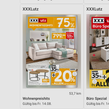
Messung der Performance von Inhalten
XXXLutz
XXXLutz
Analyse von Zielgruppen durch Statistiken oder Kombinationen 
Quellen
Entwicklung und Verbesserung der Angebote
Verwendung reduzierter Daten zur Auswahl von Inhalten
IAB-Besonderheiten:
Verwendung genauer Standortdaten
Geräte anhand von aktiv angeforderten Informationen identifizie
Nicht-IAB-Verarbeitungszwecke:
Notwendig
Performance
53,7 km
Wohnenpreishits
Büro Spezial
Funktional
Gültig bis Fr. 14.08.
Gültig bis Fr. 1
Werbung