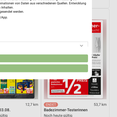
4.08.
Gültig bis Fr. 14.08.
binationen von Daten aus verschiedenen Quellen. Entwicklung
 Inhalten.
gesendet werden.
XXXLutz
e/App.
n
12,7 km
53,7 km
03.08.
Badezimmer-Testerinnen
ültig
Noch heute gültig