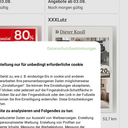
03.08.
Angebote ab 03.08.
ültig
Noch morgen gültig
XXXLutz
Datenschutzbestimmungen
tellung nur für unbedingt erforderliche cookie
erät zu, wie z. B. eindeutige IDs in cookie und anderen
verarbeiten Ihre personenbezogenen Daten möglicherweise
„Einstellungen“. Sie können Ihre Einstellungen akzeptieren,
 klicken oder jederzeit auf die Fingerabdruck-Schaltfläche in
klicken Sie auf den Fingerabdruck oder den Link in der Fußzeile
önnen Sie Ihre Einwilligung widerrufen. Diese Entscheidungen
ten.
ite zu analysieren und Folgendes zu tun:
reduzierter Daten zur Auswahl von Werbeanzeigen. Erstellung
53,7 km
53,7 km
ersonalisierter Werbung. Erstellung von Profilen zur
al
Dieter Knoll
ierter Inhalte. Messung der Werbeleistung. Messung der