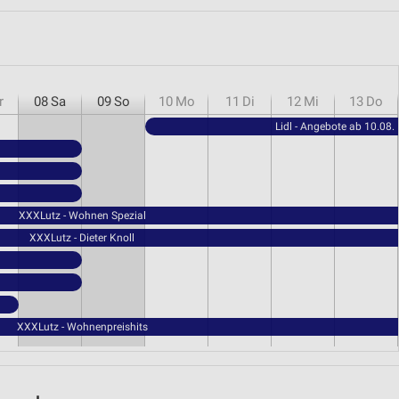
r
08
Sa
09
So
10
Mo
11
Di
12
Mi
13
Do
Lidl - Angebote ab 10.08.
XXXLutz - Wohnen Spezial
XXXLutz - Dieter Knoll
XXXLutz - Wohnenpreishits