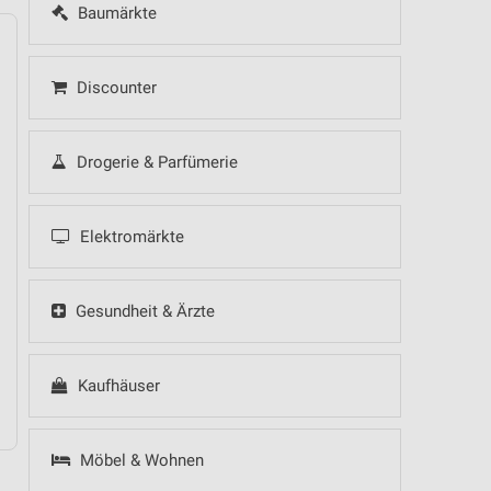
Baumärkte
Discounter
14
Fr
15
Sa
16
So
17
Mo
18
Di
19
Mi
Drogerie & Parfümerie
Elektromärkte
Gesundheit & Ärzte
Kaufhäuser
Möbel & Wohnen