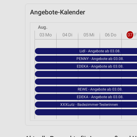
Angebote-Kalender
Aug.
03
Mo
04
Di
05
Mi
06
Do
07
F
Lidl - Angebote ab 03.08.
PENNY - Angebote ab 03.08.
EDEKA - Angebote ab 03.08.
REWE - Angebote ab 03.08.
EDEKA - Angebote ab 03.08.
XXXLutz - Badezimmer-Testerinnen