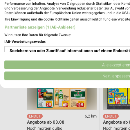
Noch morgen gültig
Gültig bis Fr. 1
Performance von Inhalten. Analyse von Zielgruppen durch Statistiken oder Kom
und Verbesserung der Angebote. Verwendung reduzierter Daten zur Auswahl von
Daten können außerhalb der Europäischen Union weitergegeben und in die USA 
REWE
EDEKA
Ihre Einwilligung und die cookie Richtlinie gelten ausschließlich für diese Websit
Partnerliste anzeigen (1 IAB-Anbieter)
Wir nutzen Ihre Daten für folgende Zwecke:
IAB-Verarbeitungszwecke:
Speichern von oder Zugriff auf Informationen auf einem Endgerät
Verwendung reduzierter Daten zur Auswahl von Werbeanzeigen
Alle akzeptiere
Erstellung von Profilen für personalisierte Werbung
Nein, anpassen
Verwendung von Profilen zur Auswahl personalisierter Werbung
Erstellung von Profilen zur Personalisierung von Inhalten
Verwendung von Profilen zur Auswahl personalisierter Inhalte
6,2 km
Angebote ab 03.08.
Angebote ab 
Messung der Werbeleistung
Noch morgen gültig
Noch morgen g