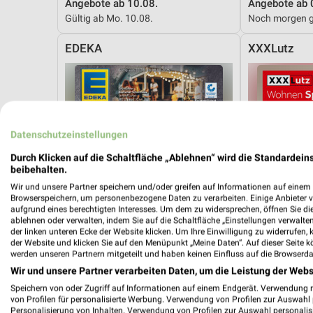
Angebote ab 10.08.
Angebote ab 
Gültig ab Mo. 10.08.
Noch morgen g
EDEKA
XXXLutz
Datenschutzeinstellungen
Durch Klicken auf die Schaltfläche „Ablehnen“ wird die Standardeins
beibehalten.
Wir und unsere Partner speichern und/oder greifen auf Informationen auf einem G
Browserspeichern, um personenbezogene Daten zu verarbeiten. Einige Anbieter 
aufgrund eines berechtigten Interesses. Um dem zu widersprechen, öffnen Sie die 
ablehnen oder verwalten, indem Sie auf die Schaltfläche „Einstellungen verwalten“
der linken unteren Ecke der Website klicken. Um Ihre Einwilligung zu widerrufen, 
der Website und klicken Sie auf den Menüpunkt „Meine Daten“. Auf dieser Seite k
werden unseren Partnern mitgeteilt und haben keinen Einfluss auf die Browserda
Wir und unsere Partner verarbeiten Daten, um die Leistung der Webs
Speichern von oder Zugriff auf Informationen auf einem Endgerät. Verwendung 
6,1 km
von Profilen für personalisierte Werbung. Verwendung von Profilen zur Auswahl p
Angebote ab 03.08.
Wohnen Spezi
Personalisierung von Inhalten. Verwendung von Profilen zur Auswahl personalis