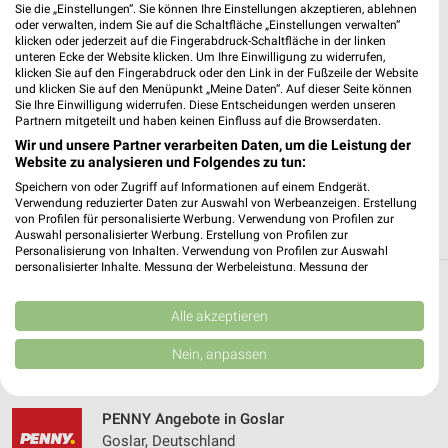
Sie die „Einstellungen“. Sie können Ihre Einstellungen akzeptieren, ablehnen
oder verwalten, indem Sie auf die Schaltfläche „Einstellungen verwalten“
✔
Standortgenaue Angebote
klicken oder jederzeit auf die Fingerabdruck-Schaltfläche in der linken
unteren Ecke der Website klicken. Um Ihre Einwilligung zu widerrufen,
✔
Folge deinem Lieblingshändler
klicken Sie auf den Fingerabdruck oder den Link in der Fußzeile der Website
✔
Push-Benachrichtigungen bei neuen Prospekten
und klicken Sie auf den Menüpunkt „Meine Daten“. Auf dieser Seite können
✔
Einkaufsliste - Einkauf stressfrei planen
Sie Ihre Einwilligung widerrufen. Diese Entscheidungen werden unseren
Partnern mitgeteilt und haben keinen Einfluss auf die Browserdaten.
Wir und unsere Partner verarbeiten Daten, um die Leistung der
JETZT LADEN UND SPAREN!
Website zu analysieren und Folgendes zu tun:
Speichern von oder Zugriff auf Informationen auf einem Endgerät.
Verwendung reduzierter Daten zur Auswahl von Werbeanzeigen. Erstellung
von Profilen für personalisierte Werbung. Verwendung von Profilen zur
Auswahl personalisierter Werbung. Erstellung von Profilen zur
Personalisierung von Inhalten. Verwendung von Profilen zur Auswahl
personalisierter Inhalte. Messung der Werbeleistung. Messung der
Performance von Inhalten. Analyse von Zielgruppen durch Statistiken oder
Weitere PENNY Geschäfte mit Angeboten in
Kombinationen von Daten aus verschiedenen Quellen. Entwicklung und
Verbesserung der Angebote. Verwendung reduzierter Daten zur Auswahl
Alle akzeptieren
und um Langelsheim
von Inhalten.
Daten können außerhalb der Europäischen Union weitergegeben und in die
Nein, anpassen
USA gesendet werden.
5 Geschäfte und Orte
Ihre Einwilligung und die cookie Richtlinie gelten ausschließlich für diese
Website/App.
PENNY Angebote in Goslar
Partnerliste anzeigen (1 IAB-Anbieter)
Goslar, Deutschland