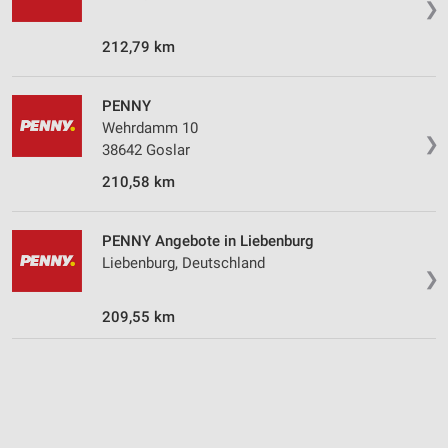
❯
Wir nutzen Ihre Daten für folgende Zwecke:
IAB-Verarbeitungszwecke:
212,79 km
Speichern von oder Zugriff auf Informationen
auf einem Endgerät
PENNY
Verwendung reduzierter Daten zur Auswahl von
Wehrdamm 10
Werbeanzeigen
❯
38642 Goslar
Erstellung von Profilen für personalisierte
210,58 km
Werbung
Verwendung von Profilen zur Auswahl
PENNY Angebote in Liebenburg
personalisierter Werbung
Liebenburg, Deutschland
❯
Erstellung von Profilen zur Personalisierung
von Inhalten
209,55 km
Verwendung von Profilen zur Auswahl
personalisierter Inhalte
Messung der Werbeleistung