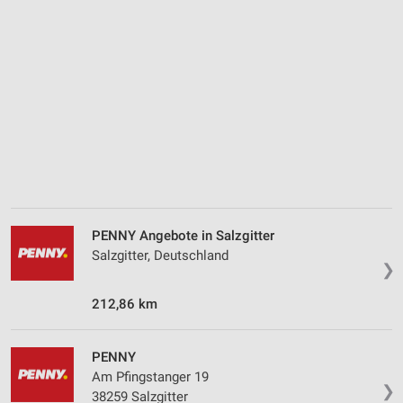
Messung der Performance von Inhalten
Analyse von Zielgruppen durch Statistiken oder
Kombinationen von Daten aus verschiedenen
Quellen
Entwicklung und Verbesserung der Angebote
Verwendung reduzierter Daten zur Auswahl von
Inhalten
IAB-Besonderheiten:
Verwendung genauer Standortdaten
PENNY Angebote in Salzgitter
Geräte anhand von aktiv angeforderten
Salzgitter, Deutschland
❯
Informationen identifizieren
Nicht-IAB-Verarbeitungszwecke:
212,86 km
Notwendig
PENNY
Performance
Am Pfingstanger 19
❯
38259 Salzgitter
Funktional