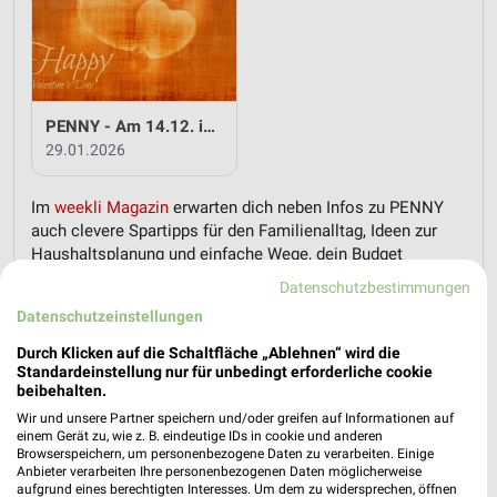
PENNY - Am 14.12. ist Valentinstag
29.01.2026
Im
weekli Magazin
erwarten dich neben Infos zu PENNY
auch clevere Spartipps für den Familienalltag, Ideen zur
Haushaltsplanung und einfache Wege, dein Budget
nachhaltig zu entlasten.
Datenschutzbestimmungen
Datenschutzeinstellungen
Durch Klicken auf die Schaltfläche „Ablehnen“ wird die
Standardeinstellung nur für unbedingt erforderliche cookie
beibehalten.
Wir und unsere Partner speichern und/oder greifen auf Informationen auf
weekli - Prospekte & Angebote App
einem Gerät zu, wie z. B. eindeutige IDs in cookie und anderen
Browserspeichern, um personenbezogene Daten zu verarbeiten. Einige
Alle PENNY Angebote immer griffbereit – mit der kostenlosen
Anbieter verarbeiten Ihre personenbezogenen Daten möglicherweise
aufgrund eines berechtigten Interesses. Um dem zu widersprechen, öffnen
weekli App für iOS & Android.