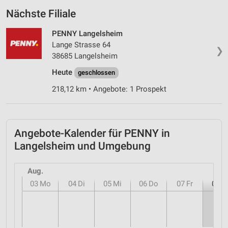
Nächste Filiale
PENNY Langelsheim
Lange Strasse 64
❯
38685 Langelsheim
Heute
geschlossen
218,12 km • Angebote: 1 Prospekt
Angebote-Kalender für PENNY in
Langelsheim und Umgebung
Aug.
03
Mo
04
Di
05
Mi
06
Do
07
Fr
08
S