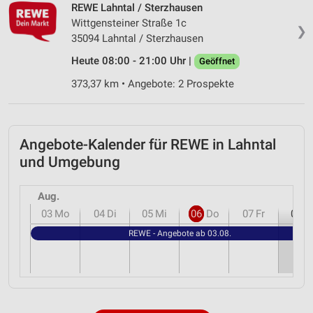
REWE Lahntal / Sterzhausen
Wittgensteiner Straße 1c
❯
35094 Lahntal / Sterzhausen
Heute 08:00 - 21:00 Uhr |
Geöffnet
373,37 km • Angebote: 2 Prospekte
Angebote-Kalender für REWE in Lahntal
und Umgebung
Aug.
03
Mo
04
Di
05
Mi
06
Do
07
Fr
08
S
REWE - Angebote ab 03.08.