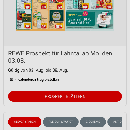
REWE Prospekt für Lahntal ab Mo. den
03.08.
Gültig von 03. Aug. bis 08. Aug.
📅
Kalendereintrag erstellen
PROSPEKT BLÄTTERN
CLEVER SPAREN
FLEISCH & WURST
EISCREME
AKTIONEN, 