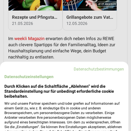
Rezepte und Pfingstangebote bei REWE!
Grillangebote zum Vatertag bei REWE!
21.05.2026
12.05.2026
Im
weekli Magazin
erwarten dich neben Infos zu REWE
auch clevere Spartipps für den Familienalltag, Ideen zur
Haushaltsplanung und einfache Wege, dein Budget
nachhaltig zu entlasten.
Datenschutzbestimmungen
Datenschutzeinstellungen
Durch Klicken auf die Schaltfläche „Ablehnen“ wird die
Standardeinstellung nur für unbedingt erforderliche cookie
weekli - Prospekte & Angebote App
beibehalten.
Wir und unsere Partner speichern und/oder greifen auf Informationen auf
Alle REWE Angebote immer griffbereit – mit der kostenlosen
einem Gerät zu, wie z. B. eindeutige IDs in cookie und anderen
Browserspeichern, um personenbezogene Daten zu verarbeiten. Einige
weekli App für iOS & Android.
Anbieter verarbeiten Ihre personenbezogenen Daten möglicherweise
aufgrund eines berechtigten Interesses. Um dem zu widersprechen, öffnen
✔
Standortgenaue Angebote
Sie die „Einstellungen“. Sie können Ihre Einstellungen akzeptieren, ablehnen