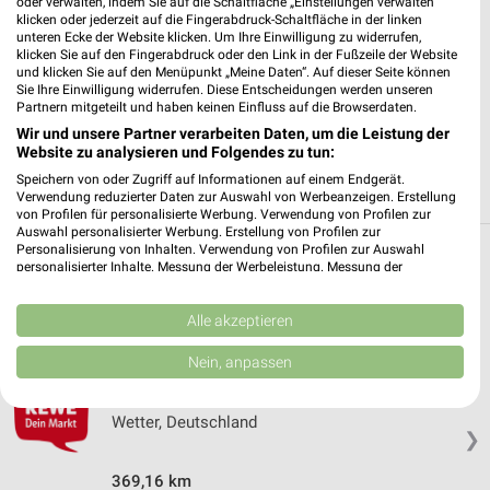
oder verwalten, indem Sie auf die Schaltfläche „Einstellungen verwalten“
✔
Folge deinem Lieblingshändler
klicken oder jederzeit auf die Fingerabdruck-Schaltfläche in der linken
✔
Push-Benachrichtigungen bei neuen Prospekten
unteren Ecke der Website klicken. Um Ihre Einwilligung zu widerrufen,
✔
Einkaufsliste - Einkauf stressfrei planen
klicken Sie auf den Fingerabdruck oder den Link in der Fußzeile der Website
und klicken Sie auf den Menüpunkt „Meine Daten“. Auf dieser Seite können
Sie Ihre Einwilligung widerrufen. Diese Entscheidungen werden unseren
JETZT LADEN UND SPAREN!
Partnern mitgeteilt und haben keinen Einfluss auf die Browserdaten.
Wir und unsere Partner verarbeiten Daten, um die Leistung der
Website zu analysieren und Folgendes zu tun:
Speichern von oder Zugriff auf Informationen auf einem Endgerät.
Verwendung reduzierter Daten zur Auswahl von Werbeanzeigen. Erstellung
von Profilen für personalisierte Werbung. Verwendung von Profilen zur
Auswahl personalisierter Werbung. Erstellung von Profilen zur
Personalisierung von Inhalten. Verwendung von Profilen zur Auswahl
Weitere REWE Geschäfte mit Angeboten in
personalisierter Inhalte. Messung der Werbeleistung. Messung der
Performance von Inhalten. Analyse von Zielgruppen durch Statistiken oder
und um Lahntal
Kombinationen von Daten aus verschiedenen Quellen. Entwicklung und
Verbesserung der Angebote. Verwendung reduzierter Daten zur Auswahl
Alle akzeptieren
von Inhalten.
5 Geschäfte und Orte
Daten können außerhalb der Europäischen Union weitergegeben und in die
Nein, anpassen
USA gesendet werden.
Ihre Einwilligung und die cookie Richtlinie gelten ausschließlich für diese
REWE Angebote in Wetter
Website/App.
Wetter, Deutschland
❯
Partnerliste anzeigen (1 IAB-Anbieter)
Wir nutzen Ihre Daten für folgende Zwecke:
369,16 km