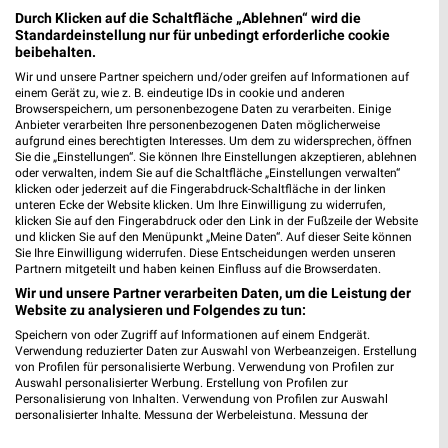
Gültig bis Fr. 14.08.
Gültig bis Fr. 14.08.
Durch Klicken auf die Schaltfläche „Ablehnen“ wird die
Standardeinstellung nur für unbedingt erforderliche cookie
XXXLutz
XXXLutz
beibehalten.
Wir und unsere Partner speichern und/oder greifen auf Informationen auf
einem Gerät zu, wie z. B. eindeutige IDs in cookie und anderen
Browserspeichern, um personenbezogene Daten zu verarbeiten. Einige
Anbieter verarbeiten Ihre personenbezogenen Daten möglicherweise
aufgrund eines berechtigten Interesses. Um dem zu widersprechen, öffnen
Sie die „Einstellungen“. Sie können Ihre Einstellungen akzeptieren, ablehnen
oder verwalten, indem Sie auf die Schaltfläche „Einstellungen verwalten“
klicken oder jederzeit auf die Fingerabdruck-Schaltfläche in der linken
unteren Ecke der Website klicken. Um Ihre Einwilligung zu widerrufen,
klicken Sie auf den Fingerabdruck oder den Link in der Fußzeile der Website
und klicken Sie auf den Menüpunkt „Meine Daten“. Auf dieser Seite können
Sie Ihre Einwilligung widerrufen. Diese Entscheidungen werden unseren
Partnern mitgeteilt und haben keinen Einfluss auf die Browserdaten.
Wir und unsere Partner verarbeiten Daten, um die Leistung der
Website zu analysieren und Folgendes zu tun:
Speichern von oder Zugriff auf Informationen auf einem Endgerät.
8,6 km
8,6 km
Verwendung reduzierter Daten zur Auswahl von Werbeanzeigen. Erstellung
Küchen Preishits!
Angebote ab 08.08.
von Profilen für personalisierte Werbung. Verwendung von Profilen zur
Auswahl personalisierter Werbung. Erstellung von Profilen zur
Gültig bis Fr. 21.08.
Gültig bis Fr. 14.08.
Personalisierung von Inhalten. Verwendung von Profilen zur Auswahl
personalisierter Inhalte. Messung der Werbeleistung. Messung der
XXXLutz
XXXLutz
Performance von Inhalten. Analyse von Zielgruppen durch Statistiken oder
Kombinationen von Daten aus verschiedenen Quellen. Entwicklung und