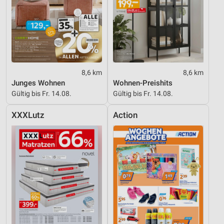
Nicht-IAB-Verarbeitungszwecke:
Notwendig
Performance
Funktional
8,6 km
8,6 km
Junges Wohnen
Wohnen-Preishits
Werbung
Gültig bis Fr. 14.08.
Gültig bis Fr. 14.08.
XXXLutz
Action