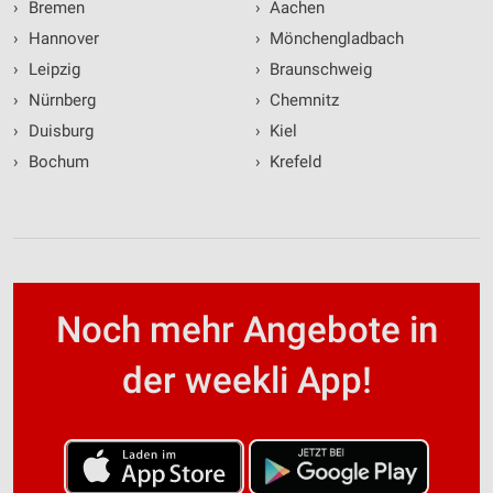
›
Bremen
›
Aachen
›
Hannover
›
Mönchengladbach
›
Leipzig
›
Braunschweig
›
Nürnberg
›
Chemnitz
›
Duisburg
›
Kiel
›
Bochum
›
Krefeld
Noch mehr Angebote in
der weekli App!