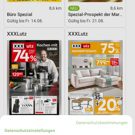
8,6 km
8,6 km
Büro Spezial
Spezial-Prospekt der Marken
Gültig bis Fr. 14.08.
Gültig bis Fr. 21.08.
XXXLutz
XXXLutz
Datenschutzbestimmungen
8,6 km
8,6 km
Angebote ab 08.08.
Wohnenpreishits
Datenschutzeinstellungen