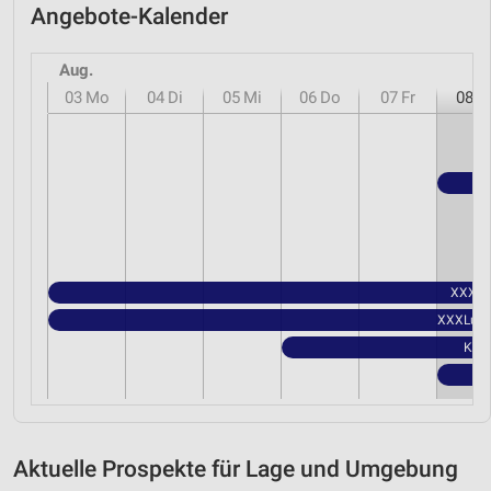
Angebote-Kalender
Aug.
03
Mo
04
Di
05
Mi
06
Do
07
Fr
08
S
XXXLut
XXXLutz 
Kauf
Aktuelle Prospekte für Lage und Umgebung