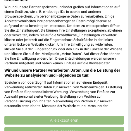
Wir und unsere Partner speichern und/oder greifen auf Informationen auf
einem Gerät zu, wie z. B. eindeutige IDs in cookie und anderen
Browserspeichern, um personenbezogene Daten zu verarbeiten. Einige
Anbieter verarbeiten Ihre personenbezogenen Daten möglicherweise
aufgrund eines berechtigten Interesses. Um dem zu widersprechen, öffnen
Sie die „Einstellungen“. Sie können Ihre Einstellungen akzeptieren, ablehnen
oder verwalten, indem Sie auf die Schaltfläche „Einstellungen verwalten“
6,7 km
34,7 km
klicken oder jederzeit auf die Fingerabdruck-Schaltfläche in der linken
Angebote ab 03.08.
Büro Spezial
unteren Ecke der Website klicken. Um Ihre Einwilligung zu widerrufen,
Gültig bis Sa. 08.08.
Gültig bis Fr. 14.08.
klicken Sie auf den Fingerabdruck oder den Link in der Fußzeile der Website
und klicken Sie auf den Menüpunkt „Meine Daten“. Auf dieser Seite können
Sie Ihre Einwilligung widerrufen. Diese Entscheidungen werden unseren
XXXLutz
XXXLutz
Partnern mitgeteilt und haben keinen Einfluss auf die Browserdaten.
Wir und unsere Partner verarbeiten Daten, um die Leistung der
Website zu analysieren und Folgendes zu tun:
Speichern von oder Zugriff auf Informationen auf einem Endgerät.
Verwendung reduzierter Daten zur Auswahl von Werbeanzeigen. Erstellung
von Profilen für personalisierte Werbung. Verwendung von Profilen zur
Auswahl personalisierter Werbung. Erstellung von Profilen zur
Personalisierung von Inhalten. Verwendung von Profilen zur Auswahl
personalisierter Inhalte. Messung der Werbeleistung. Messung der
Performance von Inhalten. Analyse von Zielgruppen durch Statistiken oder
Kombinationen von Daten aus verschiedenen Quellen. Entwicklung und
Verbesserung der Angebote. Verwendung reduzierter Daten zur Auswahl
Alle akzeptieren
von Inhalten.
Daten können außerhalb der Europäischen Union weitergegeben und in die