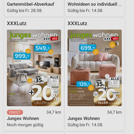
Gartenmöbel-Abverkauf
Wohnideen so individuell wie du!
personalisierter Inhalte
Gültig bis Fr. 28.08.
Gültig bis Fr. 14.08.
Messung der Werbeleistung
XXXLutz
XXXLutz
Messung der Performance von Inhalten
Analyse von Zielgruppen durch Statistiken oder
Kombinationen von Daten aus verschiedenen
Quellen
Entwicklung und Verbesserung der Angebote
Verwendung reduzierter Daten zur Auswahl von
Inhalten
IAB-Besonderheiten:
Verwendung genauer Standortdaten
Geräte anhand von aktiv angeforderten
34,7 km
34,7 km
Informationen identifizieren
Junges Wohnen
Junges Wohnen
Noch morgen gültig
Gültig bis Fr. 14.08.
Nicht-IAB-Verarbeitungszwecke: