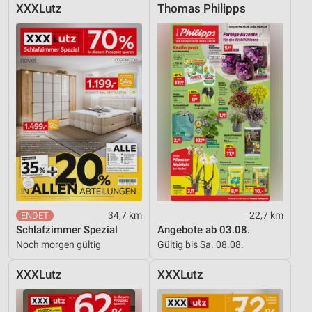
Notwendig
XXXLutz
Thomas Philipps
Performance
Funktional
Werbung
34,7 km
22,7 km
Schlafzimmer Spezial
Angebote ab 03.08.
Noch morgen gültig
Gültig bis Sa. 08.08.
XXXLutz
XXXLutz