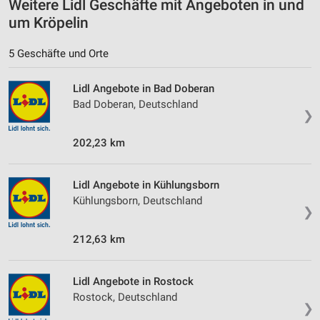
Weitere Lidl Geschäfte mit Angeboten in und
Informationen identifizieren
um Kröpelin
Nicht-IAB-Verarbeitungszwecke:
5 Geschäfte und Orte
Notwendig
Performance
Lidl Angebote in Bad Doberan
Bad Doberan, Deutschland
Funktional
❯
202,23 km
Werbung
Lidl Angebote in Kühlungsborn
Kühlungsborn, Deutschland
❯
212,63 km
Lidl Angebote in Rostock
Rostock, Deutschland
❯