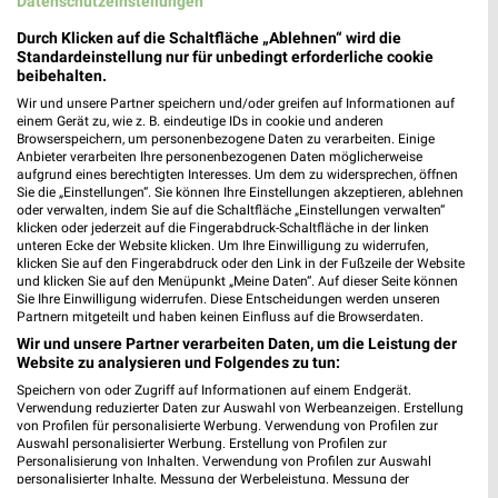
Datenschutzeinstellungen
MEHR PROSPEKTE
Durch Klicken auf die Schaltfläche „Ablehnen“ wird die
Standardeinstellung nur für unbedingt erforderliche cookie
beibehalten.
weekli Magazin
Wir und unsere Partner speichern und/oder greifen auf Informationen auf
einem Gerät zu, wie z. B. eindeutige IDs in cookie und anderen
Browserspeichern, um personenbezogene Daten zu verarbeiten. Einige
Anbieter verarbeiten Ihre personenbezogenen Daten möglicherweise
aufgrund eines berechtigten Interesses. Um dem zu widersprechen, öffnen
Sie die „Einstellungen“. Sie können Ihre Einstellungen akzeptieren, ablehnen
oder verwalten, indem Sie auf die Schaltfläche „Einstellungen verwalten“
klicken oder jederzeit auf die Fingerabdruck-Schaltfläche in der linken
unteren Ecke der Website klicken. Um Ihre Einwilligung zu widerrufen,
klicken Sie auf den Fingerabdruck oder den Link in der Fußzeile der Website
und klicken Sie auf den Menüpunkt „Meine Daten“. Auf dieser Seite können
Sie Ihre Einwilligung widerrufen. Diese Entscheidungen werden unseren
Erlebe mit Lidl und Andre Agassi die neuesten Silvercrest Küchengeräte
Mit Lidl Plus 3 für 2 - im laut DtGv besten Backshop
Partnern mitgeteilt und haben keinen Einfluss auf die Browserdaten.
17.04.2026
10.04.2026
Wir und unsere Partner verarbeiten Daten, um die Leistung der
Website zu analysieren und Folgendes zu tun:
Speichern von oder Zugriff auf Informationen auf einem Endgerät.
Verwendung reduzierter Daten zur Auswahl von Werbeanzeigen. Erstellung
von Profilen für personalisierte Werbung. Verwendung von Profilen zur
Auswahl personalisierter Werbung. Erstellung von Profilen zur
Personalisierung von Inhalten. Verwendung von Profilen zur Auswahl
personalisierter Inhalte. Messung der Werbeleistung. Messung der
Performance von Inhalten. Analyse von Zielgruppen durch Statistiken oder