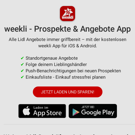
Erstellung von Profilen zur Personalisierung
von Inhalten
Verwendung von Profilen zur Auswahl
personalisierter Inhalte
weekli - Prospekte & Angebote App
Messung der Werbeleistung
Alle Lidl Angebote immer griffbereit – mit der kostenlosen
weekli App für iOS & Android.
Messung der Performance von Inhalten
✔
Standortgenaue Angebote
Analyse von Zielgruppen durch Statistiken oder
✔
Folge deinem Lieblingshändler
Kombinationen von Daten aus verschiedenen
✔
Push-Benachrichtigungen bei neuen Prospekten
Quellen
✔
Einkaufsliste - Einkauf stressfrei planen
Entwicklung und Verbesserung der Angebote
JETZT LADEN UND SPAREN!
Verwendung reduzierter Daten zur Auswahl von
Inhalten
IAB-Besonderheiten:
Verwendung genauer Standortdaten
Geräte anhand von aktiv angeforderten