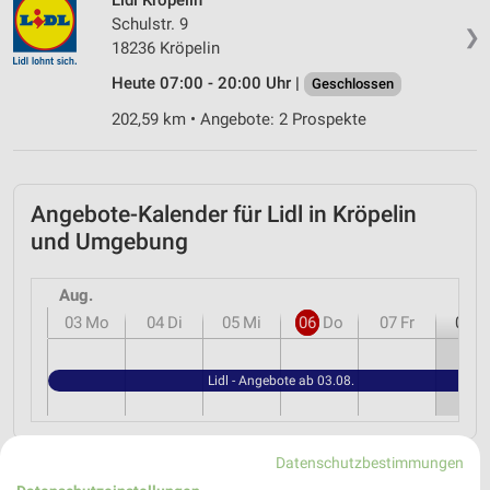
Schulstr. 9
❯
18236 Kröpelin
Heute 07:00 - 20:00 Uhr |
Geschlossen
202,59 km • Angebote: 2 Prospekte
Angebote-Kalender für Lidl in Kröpelin
und Umgebung
Aug.
03
Mo
04
Di
05
Mi
06
Do
07
Fr
08
S
Lidl - Angebote ab 03.08.
Datenschutzbestimmungen