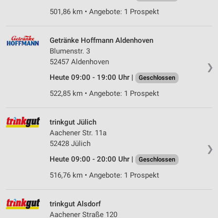
501,86 km • Angebote: 1 Prospekt
Verwendung von Profilen zur Auswahl
personalisierter Werbung
Getränke Hoffmann Aldenhoven
Erstellung von Profilen zur Personalisierung
Blumenstr. 3
von Inhalten
52457 Aldenhoven
❯
Verwendung von Profilen zur Auswahl
Heute 09:00 - 19:00 Uhr |
Geschlossen
personalisierter Inhalte
522,85 km • Angebote: 1 Prospekt
Messung der Werbeleistung
trinkgut Jülich
Messung der Performance von Inhalten
Aachener Str. 11a
Analyse von Zielgruppen durch Statistiken oder
52428 Jülich
❯
Kombinationen von Daten aus verschiedenen
Quellen
Heute 09:00 - 20:00 Uhr |
Geschlossen
516,76 km • Angebote: 1 Prospekt
Entwicklung und Verbesserung der Angebote
Verwendung reduzierter Daten zur Auswahl von
trinkgut Alsdorf
Inhalten
Aachener Straße 120