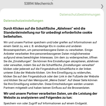
53894 Mechernich
❯
Heute 08:00 - 20:00 Uhr |
Geschlossen
Datenschutzbestimmungen
511,92 km • Angebote: 1 Prospekt
Datenschutzeinstellungen
Durch Klicken auf die Schaltfläche „Ablehnen“ wird die
Standardeinstellung nur für unbedingt erforderliche cookie
trinkgut Stolberg
beibehalten.
Eisenbahnstraße 153
Wir und unsere Partner speichern und/oder greifen auf Informationen auf
52222 Stolberg
❯
einem Gerät zu, wie z. B. eindeutige IDs in cookie und anderen
Browserspeichern, um personenbezogene Daten zu verarbeiten. Einige
Heute 07:00 - 21:00 Uhr |
Geschlossen
Anbieter verarbeiten Ihre personenbezogenen Daten möglicherweise
aufgrund eines berechtigten Interesses. Um dem zu widersprechen, öffnen
531,69 km • Angebote: 1 Prospekt
Sie die „Einstellungen“. Sie können Ihre Einstellungen akzeptieren, ablehnen
oder verwalten, indem Sie auf die Schaltfläche „Einstellungen verwalten“
klicken oder jederzeit auf die Fingerabdruck-Schaltfläche in der linken
Getränke Hoffmann Simmerath
unteren Ecke der Website klicken. Um Ihre Einwilligung zu widerrufen,
klicken Sie auf den Fingerabdruck oder den Link in der Fußzeile der Website
Matthias-Zimmermann-Str.12
und klicken Sie auf den Menüpunkt „Meine Daten“. Auf dieser Seite können
52152 Simmerath
Sie Ihre Einwilligung widerrufen. Diese Entscheidungen werden unseren
❯
Partnern mitgeteilt und haben keinen Einfluss auf die Browserdaten.
Heute 09:00 - 19:00 Uhr |
Geschlossen
Wir und unsere Partner verarbeiten Daten, um die Leistung der
Website zu analysieren und Folgendes zu tun:
534,30 km • Angebote: 1 Prospekt
Speichern von oder Zugriff auf Informationen auf einem Endgerät.