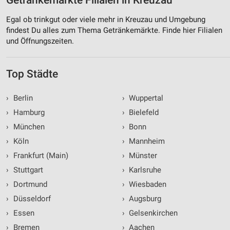
Getränkemärkte Filialen in Kreuzau
Egal ob trinkgut oder viele mehr in Kreuzau und Umgebung
findest Du alles zum Thema Getränkemärkte. Finde hier Filialen
und Öffnungszeiten.
Top Städte
›
Berlin
›
Wuppertal
›
Hamburg
›
Bielefeld
›
München
›
Bonn
›
Köln
›
Mannheim
›
Frankfurt (Main)
›
Münster
›
Stuttgart
›
Karlsruhe
›
Dortmund
›
Wiesbaden
›
Düsseldorf
›
Augsburg
›
Essen
›
Gelsenkirchen
›
Bremen
›
Aachen