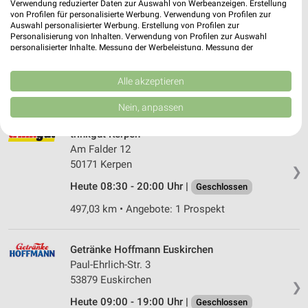
Verwendung reduzierter Daten zur Auswahl von Werbeanzeigen. Erstellung
von Profilen für personalisierte Werbung. Verwendung von Profilen zur
Vino Kerpen
Auswahl personalisierter Werbung. Erstellung von Profilen zur
Sindorfer Straße 38
Personalisierung von Inhalten. Verwendung von Profilen zur Auswahl
personalisierter Inhalte. Messung der Werbeleistung. Messung der
50171 Kerpen
❯
Performance von Inhalten. Analyse von Zielgruppen durch Statistiken oder
Kombinationen von Daten aus verschiedenen Quellen. Entwicklung und
Heute 10:00 - 19:00 Uhr |
Geschlossen
Verbesserung der Angebote. Verwendung reduzierter Daten zur Auswahl
Alle akzeptieren
von Inhalten.
497,05 km
Daten können außerhalb der Europäischen Union weitergegeben und in die
Nein, anpassen
USA gesendet werden.
Ihre Einwilligung und die cookie Richtlinie gelten ausschließlich für diese
trinkgut Kerpen
Website/App.
Am Falder 12
Partnerliste anzeigen (1 IAB-Anbieter)
50171 Kerpen
❯
Wir nutzen Ihre Daten für folgende Zwecke:
Heute 08:30 - 20:00 Uhr |
Geschlossen
IAB-Verarbeitungszwecke:
497,03 km • Angebote: 1 Prospekt
Speichern von oder Zugriff auf Informationen
auf einem Endgerät
Getränke Hoffmann Euskirchen
Verwendung reduzierter Daten zur Auswahl von
Paul-Ehrlich-Str. 3
Werbeanzeigen
53879 Euskirchen
❯
Erstellung von Profilen für personalisierte
Heute 09:00 - 19:00 Uhr |
Geschlossen
Werbung