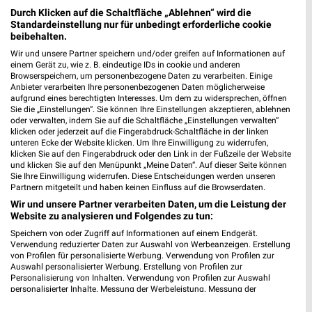
Durch Klicken auf die Schaltfläche „Ablehnen“ wird die
Standardeinstellung nur für unbedingt erforderliche cookie
beibehalten.
0,7 km
0,6 km
Wir und unsere Partner speichern und/oder greifen auf Informationen auf
Alpaka cleaning collection
Mehr Spass in der Schule
einem Gerät zu, wie z. B. eindeutige IDs in cookie und anderen
Gültig bis Di. 01.09.
Gültig ab Mo. 10.08.
Browserspeichern, um personenbezogene Daten zu verarbeiten. Einige
Anbieter verarbeiten Ihre personenbezogenen Daten möglicherweise
aufgrund eines berechtigten Interesses. Um dem zu widersprechen, öffnen
Tchibo
Tchibo
Sie die „Einstellungen“. Sie können Ihre Einstellungen akzeptieren, ablehnen
oder verwalten, indem Sie auf die Schaltfläche „Einstellungen verwalten“
klicken oder jederzeit auf die Fingerabdruck-Schaltfläche in der linken
unteren Ecke der Website klicken. Um Ihre Einwilligung zu widerrufen,
klicken Sie auf den Fingerabdruck oder den Link in der Fußzeile der Website
und klicken Sie auf den Menüpunkt „Meine Daten“. Auf dieser Seite können
Sie Ihre Einwilligung widerrufen. Diese Entscheidungen werden unseren
Partnern mitgeteilt und haben keinen Einfluss auf die Browserdaten.
Wir und unsere Partner verarbeiten Daten, um die Leistung der
Website zu analysieren und Folgendes zu tun:
Speichern von oder Zugriff auf Informationen auf einem Endgerät.
Verwendung reduzierter Daten zur Auswahl von Werbeanzeigen. Erstellung
von Profilen für personalisierte Werbung. Verwendung von Profilen zur
Auswahl personalisierter Werbung. Erstellung von Profilen zur
Personalisierung von Inhalten. Verwendung von Profilen zur Auswahl
personalisierter Inhalte. Messung der Werbeleistung. Messung der
Performance von Inhalten. Analyse von Zielgruppen durch Statistiken oder
0,7 km
0,7 km
Kombinationen von Daten aus verschiedenen Quellen. Entwicklung und