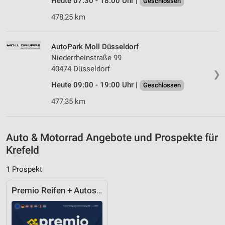
Heute 07:30 - 18:00 Uhr |
Geschlossen
478,25 km
IAB-Besonderheiten:
Verwendung genauer Standortdaten
AutoPark Moll Düsseldorf
Geräte anhand von aktiv angeforderten
Niederrheinstraße 99
Informationen identifizieren
40474 Düsseldorf
❯
Nicht-IAB-Verarbeitungszwecke:
Heute 09:00 - 19:00 Uhr |
Geschlossen
Notwendig
477,35 km
Performance
Funktional
Auto & Motorrad Angebote und Prospekte für
Krefeld
Werbung
1 Prospekt
Premio Reifen + Autoservice