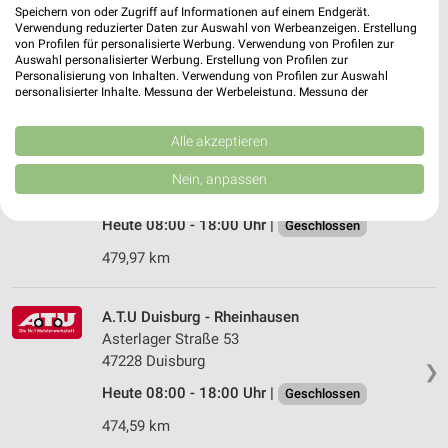
Ehinger Straße 104
Speichern von oder Zugriff auf Informationen auf einem Endgerät.
47249 Duisburg
Verwendung reduzierter Daten zur Auswahl von Werbeanzeigen. Erstellung
❯
von Profilen für personalisierte Werbung. Verwendung von Profilen zur
Heute 08:00 - 17:30 Uhr |
Geschlossen
Auswahl personalisierter Werbung. Erstellung von Profilen zur
Personalisierung von Inhalten. Verwendung von Profilen zur Auswahl
474,03 km
personalisierter Inhalte. Messung der Werbeleistung. Messung der
Performance von Inhalten. Analyse von Zielgruppen durch Statistiken oder
Kombinationen von Daten aus verschiedenen Quellen. Entwicklung und
Verbesserung der Angebote. Verwendung reduzierter Daten zur Auswahl
Alle akzeptieren
Auto + Motorrad Klisch Moers
von Inhalten.
Am Schürmannshütt 4
Daten können außerhalb der Europäischen Union weitergegeben und in die
Nein, anpassen
USA gesendet werden.
47441 Moers
❯
Ihre Einwilligung und die cookie Richtlinie gelten ausschließlich für diese
Heute 08:00 - 18:00 Uhr |
Website/App.
Geschlossen
Partnerliste anzeigen (1 IAB-Anbieter)
479,97 km
Wir nutzen Ihre Daten für folgende Zwecke:
IAB-Verarbeitungszwecke:
A.T.U Duisburg - Rheinhausen
Speichern von oder Zugriff auf Informationen
Asterlager Straße 53
auf einem Endgerät
47228 Duisburg
❯
Verwendung reduzierter Daten zur Auswahl von
Heute 08:00 - 18:00 Uhr |
Geschlossen
Werbeanzeigen
474,59 km