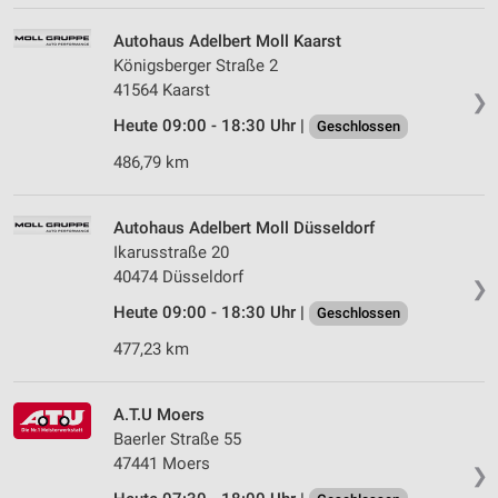
Erstellung von Profilen für personalisierte
Werbung
Autohaus Adelbert Moll Kaarst
Königsberger Straße 2
Verwendung von Profilen zur Auswahl
personalisierter Werbung
41564 Kaarst
❯
Heute 09:00 - 18:30 Uhr |
Geschlossen
Erstellung von Profilen zur Personalisierung
von Inhalten
486,79 km
Verwendung von Profilen zur Auswahl
personalisierter Inhalte
Autohaus Adelbert Moll Düsseldorf
Ikarusstraße 20
Messung der Werbeleistung
40474 Düsseldorf
❯
Messung der Performance von Inhalten
Heute 09:00 - 18:30 Uhr |
Geschlossen
477,23 km
Analyse von Zielgruppen durch Statistiken oder
Kombinationen von Daten aus verschiedenen
Quellen
A.T.U Moers
Entwicklung und Verbesserung der Angebote
Baerler Straße 55
47441 Moers
❯
Verwendung reduzierter Daten zur Auswahl von
Inhalten