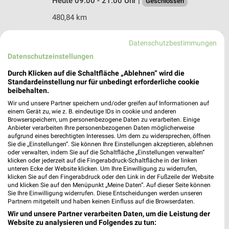
Heute 09:00 - 21:00 Uhr |
Geschlossen
480,84 km
Datenschutzbestimmungen
A.T.U Willich
Datenschutzeinstellungen
Hanns-Martin-Schleyer-Straße 2 b
47877 Willich
Durch Klicken auf die Schaltfläche „Ablehnen“ wird die
❯
Standardeinstellung nur für unbedingt erforderliche cookie
Heute 07:30 - 17:30 Uhr |
Geschlossen
beibehalten.
492,76 km
Wir und unsere Partner speichern und/oder greifen auf Informationen auf
einem Gerät zu, wie z. B. eindeutige IDs in cookie und anderen
Browserspeichern, um personenbezogene Daten zu verarbeiten. Einige
Anbieter verarbeiten Ihre personenbezogenen Daten möglicherweise
A.T.U Kempen
aufgrund eines berechtigten Interesses. Um dem zu widersprechen, öffnen
Kerkener Straße 84
Sie die „Einstellungen“. Sie können Ihre Einstellungen akzeptieren, ablehnen
oder verwalten, indem Sie auf die Schaltfläche „Einstellungen verwalten“
47906 Kempen
❯
klicken oder jederzeit auf die Fingerabdruck-Schaltfläche in der linken
unteren Ecke der Website klicken. Um Ihre Einwilligung zu widerrufen,
Heute 08:00 - 17:00 Uhr |
Geschlossen
klicken Sie auf den Fingerabdruck oder den Link in der Fußzeile der Website
und klicken Sie auf den Menüpunkt „Meine Daten“. Auf dieser Seite können
495,51 km
Sie Ihre Einwilligung widerrufen. Diese Entscheidungen werden unseren
Partnern mitgeteilt und haben keinen Einfluss auf die Browserdaten.
Wir und unsere Partner verarbeiten Daten, um die Leistung der
A.T.U Duisburg - Wanheim
Website zu analysieren und Folgendes zu tun: